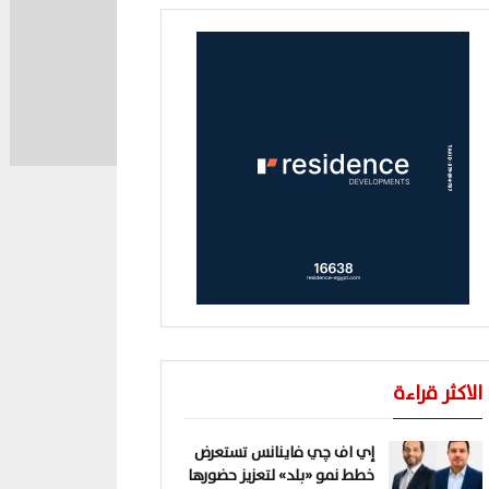
الاكثر قراءة
إي اف چي فاينانس تستعرض
خطط نمو «بلد» لتعزيز حضورها