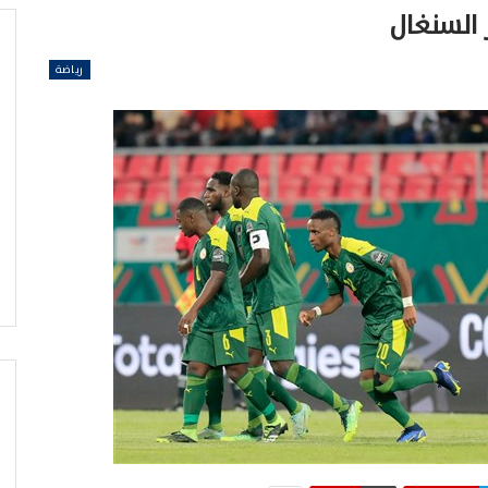
 السنغال
رياضة