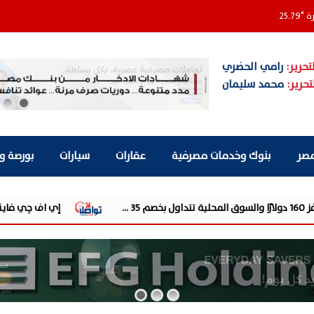
رة
°
25.79
تحرير:
رامي الحضري
تحرير:
محمد سليمان
مصر
بنوك وخدمات مصرفية
عقارات
سيارات
بورصة و
إي اف چي فاينانس تستعرض خطط نمو «بلد»