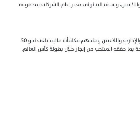
اللاعبين، وسيف البتانوني مدير عام الشركات بمجموعة
وشهدت الاحتفالية تكريم الجهازين الفني والإداري واللاعبين ومنحهم مكافأت مالية بلغت نحو 50
بما حققه المنتخب من إنجاز خلال بطولة كأس العالم.