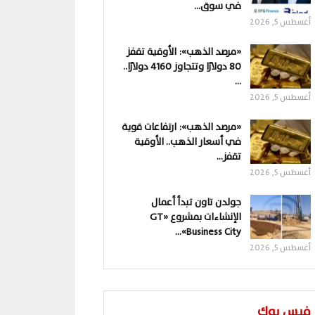
في سوق…
أغسطس 5, 2026
«مرصد الذهب»: الأوقية تقفز
80 دولارًا وتتجاوز 4160 دولارًا..
…
أغسطس 5, 2026
«مرصد الذهب»: ارتفاعات قوية
في أسعار الذهب.. الأوقية
تقفز…
أغسطس 5, 2026
جولدن تاون تبدأ أعمال
الإنشاءات بمشروع «GT
Business City»…
أغسطس 5, 2026
فيس بوك