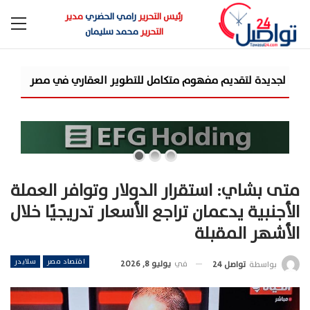
رئيس التحرير
رامي الحضري
مدير
التحرير
محمد سليمان
شركة «AIG» تتعاون مع «CSCEC الصينية» بمشروع «AI Tower» بأعلى المعايير العالمية
متى بشاي: استقرار الدولار وتوافر العملة
الأجنبية يدعمان تراجع الأسعار تدريجيًا خلال
الأشهر المقبلة
اقتصاد مصر
سلايدر
في
يوليو 8, 2026
بواسطة
تواصل 24