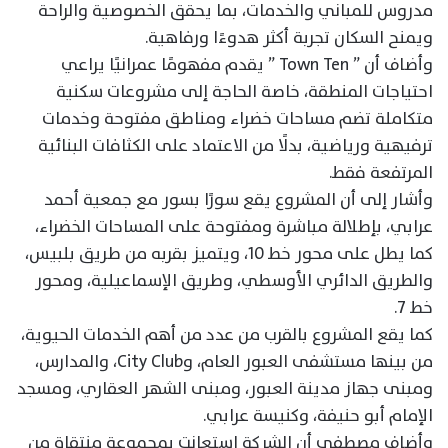
مدروس للمباني والخدمات، بما يحقق الخصوصية والراحة
ويمنح السكان تجربة أكثر هدوءًا ورفاهية.
وأضاف أن ” Town Ten ” يقدم مفهومًا عمرانيًا يراعي
احتياجات المنطقة، خاصة الحاجة إلى مشروعات سكنية
متكاملة تضم مساحات خضراء ومناطق مفتوحة وخدمات
ترفيهية ورياضية، بدلًا من الاعتماد على الكثافات البنائية
المرتفعة فقط.
وأشار إلى أن المشروع يقع سورًا بسور مع جمعية أحمد
عرابي، بإطلالة مباشرة ومفتوحة على المساحات الخضراء،
كما يطل على محور خط 10، ويتميز بقربه من طريق بلبيس،
والطريق الدائري الأوسطي، وطريق الإسماعيلية، ومحور
خط 7.
كما يقع المشروع بالقرب من عدد من أهم الخدمات الحيوية،
من بينها مستشفى العبور العام، وCity Club، والمدارس،
ومبنى جهاز مدينة العبور، ومبنى الشهر العقاري، ومسجد
الإمام أبو حنيفة، وكنيسة عرابي.
وأضاف مصطفى أن الشركة استعانت بمجموعة منتقاة من