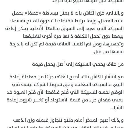
السبيكة قبل طرحها للبيع مرة أخرى.
وبالتالي، فإن الكاش باك لا يمثل ببساطة «خصمًا» يحصل
عليه العميل، وإنما يرتبط باقتصاديات دورة المنتج نفسها:
السبيكة التي تعود إلى السوق بحالتها الأصلية يمكن إعادة
بيعها دون تحمل التكلفة ذاتها مرة أخرى لتغليفها
وتجهيزها، ومن ثم اكتسب الغلاف قيمة لم تكن له بالدرجة
نفسها من قبل.
من غلاف يحمي السبيكة إلى أصل يحمل قيمة
مع انتشار الكاش باك، أصبح الغلاف جزءًا من معادلة إعادة
البيع، فالسبيكة المغلفة وفق شروط الشركة ليست في
الوضع نفسه للسبيكة التي فُتح غلافها؛ لأن فتح العبوة قد
يعني فقدان جزء من قيمة الاسترداد أو تغيير شروط إعادة
الشراء.
وبذلك أصبح المدخر أمام منتج تتجاوز قيمته وزن الذهب
وعياره، فهناك الغلاف، وبيانات السبيكة، والرقم التسلسلي،