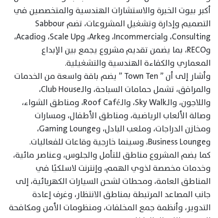
أكبر بيوت الخبرة والاستشارات الهندسية والمتخصصين في
التصميم وإدارة وتشغيل المشروعات، تضم Sabbour
Consulting، وIncommercial، وArke، وScale Up، وAcadio،
وRECO، بما يضمن تقديم مشروع يجمع بين الإبداع
المعماري والكفاءة الهندسية والتشغيلية.
وأشار إلى أن ” Town Ten ” يضم باقة واسعة من الخدمات
والمرافق، تشمل حمامات السباحة، والـClub House،
واللاجون، والـSky Walk، والـRoof Café، ومناطق الشواء،
وصالة الألعاب الرياضية، ومناطق الأطفال، ومسارات
ومخازن الدراجات، وملعب البادل، وGaming Lounge،
وBusiness Lounge، وسينما خارجية وقاعات للفعاليات.
كما يضم المشروع مناطق للتأمل والجلوس، وعناصر مائية،
وخدمات مخصصة لذوي الهمم، وإنترنت لاسلكيًا في
المناطق العامة، ومحطات لشحن السيارات الكهربائية، إلى
جانب المصاعد المرتبطة بمناطق الانتظار، وغرف إعادة
التدوير، وأنظمة جمع المخلفات، ومنظومات الأمن ومكافحة