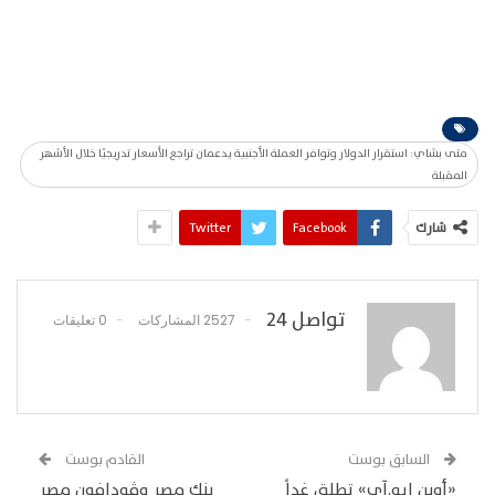
متى بشاي: استقرار الدولار وتوافر العملة الأجنبية يدعمان تراجع الأسعار تدريجيًا خلال الأشهر
المقبلة
شارك
Facebook
Twitter
تواصل 24
2527 المشاركات
0 تعليقات
السابق بوست
القادم بوست
«أوبن إيه.آي» تطلق غداً
بنك مصر وڤودافون مصر