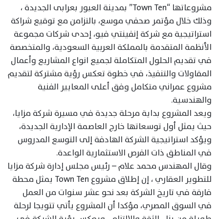
مشروعاتها “Town Ten” بمدينة العبور بعرابى الجديدة ،
وذلك خلال مؤتمر صحفي موسع، بالتزامن مع توقيع شراكة
استراتيجية مع شركة إنفينتي فيو، إحدى شركات مجموعة
الأنظمة المتقدمة بالمملكة العربية السعودية، والمتخصصة
في تقديم الحلول المتكاملة لجميع انواع المشاريع وأعمال
المقاولات والتنفيذ، في خطوة تعكس رؤية مشتركة لتقديم
مشروع عمراني متكامل وفق أعلى المعايير الفنية
والهندسية.
ويعد المشروع بداية مرحلة جديدة في مسيرة شركة مزايا،
حيث يمثل أول توسعاتها خارج العاصمة الإدارية الجديدة،
ويؤكد استراتيجية الشركة الهادفة إلى التوسع المدروس
في المناطق ذات الفرص الاستثمارية الواعدة.
وقال المهندس محمد علام – رئيس مجلس إدارة شركة مزايا
للتطوير العقاري ، إن إطلاق مشروع Town Ten يمثل محطة
فارقة في تاريخ الشركة بعد نحو عشر سنوات من العمل
في السوق المصري، مؤكدا أن المشروع يأتي تتويجا لرحلة
طويلة من بناء الثقة والالتزام ، ويعكس رؤية الشركة في