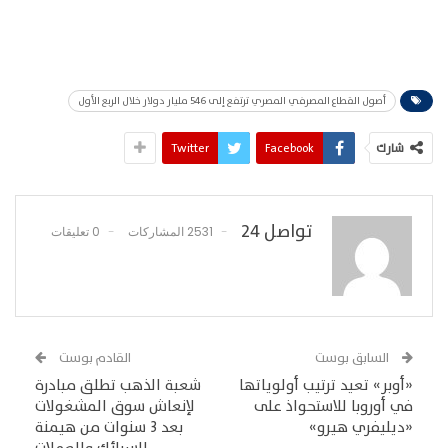
أصول القطاع المصرفي المصري ترتفع إلى 546 مليار دولار خلال الربع الأول
شارك
Facebook
Twitter
تواصل 24
2531 المشاركات
0 تعليقات
السابق بوست
القادم بوست
«أوبر» تعيد ترتيب أولوياتها
شعبة الذهب تطلق مبادرة
في أوروبا للاستحواذ على
لإنعاش سوق المشغولات
«ديليفري هيرو»
بعد 3 سنوات من هيمنة