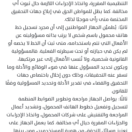
التنظيمية المقررة، واتخاذ الإجراءات اللازمة حال ثبوت أي
مخالفة. كما يظل للمواطن الحق في إبلاغ جهات التحقيق
المختصة متى رأى موجبًا لذلك.
ثانيًا: يُطمئِن الجهاز المواطنين إلى أن مجرد تسجيل خط
هاتف محمول باسم شخص لا يرتب بذاته مسؤوليته عن
الأفعال التي تتم باستخدامه، متى ثبت أن الخط لا يخصه أو
لم يكن في حيازته أو تحت سيطرته الفعلية. فالمسؤولية
القانونية شخصية، ولا تُنسب الأفعال إلى غير مرتكبها،
ويكون تحديد المسؤول عنها في ضوء الوقائع والأدلة وما
تسفر عنه التحقيقات، وذلك دون إخلال باختصاص جهات
التحقيق والقضاء في تقدير الأدلة وتحديد المسؤولية وفقًا
للقانون.
ثالثًا: يواصل الجهاز مراجعة وتطوير الضوابط المنظمة
لتسجيل وتفعيل خطوط الهاتف المحمول، وتشديد أعمال
المراجعة والتفتيش على شركات المحمول، واتخاذ الإجراءات
والجزاءات المقررة حيال أي مخالفة. كما يعمل الجهاز على
تعزيز وسائل التحقق من هوية المستخدمين، ومن بينها