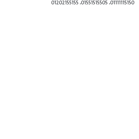
01111115150، 01551515505، 01202155155