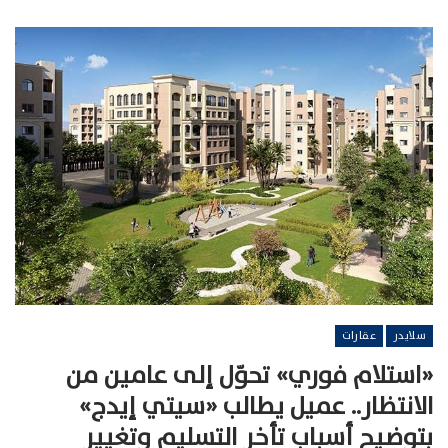
سلايدر
عقارات
«استلام فوري» تحوّل إلى عامين من
الانتظار.. عميل يطالب «سيتي إيدج»
بتوضيح أسباب تأخر التسليم وتغيير