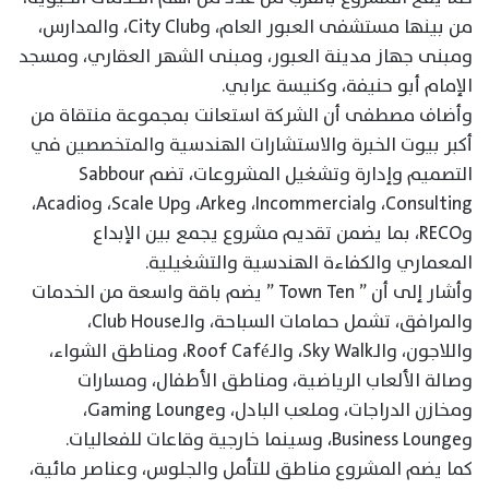
من بينها مستشفى العبور العام، وCity Club، والمدارس،
ومبنى جهاز مدينة العبور، ومبنى الشهر العقاري، ومسجد
الإمام أبو حنيفة، وكنيسة عرابي.
وأضاف مصطفى أن الشركة استعانت بمجموعة منتقاة من
أكبر بيوت الخبرة والاستشارات الهندسية والمتخصصين في
التصميم وإدارة وتشغيل المشروعات، تضم Sabbour
Consulting، وIncommercial، وArke، وScale Up، وAcadio،
وRECO، بما يضمن تقديم مشروع يجمع بين الإبداع
المعماري والكفاءة الهندسية والتشغيلية.
وأشار إلى أن ” Town Ten ” يضم باقة واسعة من الخدمات
والمرافق، تشمل حمامات السباحة، والـClub House،
واللاجون، والـSky Walk، والـRoof Café، ومناطق الشواء،
وصالة الألعاب الرياضية، ومناطق الأطفال، ومسارات
ومخازن الدراجات، وملعب البادل، وGaming Lounge،
وBusiness Lounge، وسينما خارجية وقاعات للفعاليات.
كما يضم المشروع مناطق للتأمل والجلوس، وعناصر مائية،