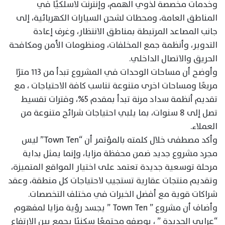
وخدمات مخصصة لذوي الهمم، وإنترنت لاسلكيًا في
المناطق العامة، ومحطات لشحن السيارات الكهربائية، إلى
جانب المصاعد المرتبطة بمناطق الانتظار، وغرف إعادة
التدوير، وأنظمة جمع المخلفات، ومنظومات الأمن ومكافحة
الحريق والاتصال الداخلي.
وأوضح أن مساحات الوحدات في المشروع تبدأ من ١١٣ مترًا
مربعًا ومساحات اخرى متنوعة تناسب كافة الاحتياجات ، مع
تقديم أنظمة سداد مرنة تبدأ بمقدم 5%، وفترات تقسيط
تصل إلى 8 سنوات، بما يلبي احتياجات شرائح متنوعة من
العملاء.
وأكد مصطفى خلال كلمته بالمؤتمر أن “Town Ten” ليس
مجرد مشروع جديد ضمن محفظة مزايا، وإنما يمثل بداية
مرحلة توسعية جديدة تعتمد على اختيار المواقع المتميزة،
وتقديم منتجات عقارية تستجيب لاحتياجات كل منطقة، وعقد
شراكات قوية مع أفضل الخبرات في مختلف التخصصات.
وأضاف أن مشروع ” Town Ten ” يجسد رؤية مزايا لمفهوم
“عرابي الجديدة ” ، بوصفه مجتمعًا سكنيًا يجمع بين الارتفاع