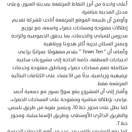
أعلى واحدة من أبرز النقاط المرتفعة بمدينة العبور، وعلى
مدخل المدينة مباشرة.
وأوضح أن طبيعة الموقع المرتفعة أتاحت للشركة تقديم
إطلالات مفتوحة ومساحات خضراء واسعة، مع توزيع
مدروس للمباني والخدمات، بما يحقق الخصوصية والراحة
ويمنح السكان تجربة أكثر هدوءًا ورفاهية.
وأضاف أن ” Town Ten ” يقدم مفهومًا عمرانيًا يراعي
احتياجات المنطقة، خاصة الحاجة إلى مشروعات سكنية
متكاملة تضم مساحات خضراء ومناطق مفتوحة وخدمات
ترفيهية ورياضية، بدلًا من الاعتماد على الكثافات البنائية
المرتفعة فقط.
وأشار إلى أن المشروع يقع سورًا بسور مع جمعية أحمد
عرابي، بإطلالة مباشرة ومفتوحة على المساحات الخضراء،
كما يطل على محور خط 10، ويتميز بقربه من طريق بلبيس،
والطريق الدائري الأوسطي، وطريق الإسماعيلية، ومحور
خط 7.
كما يقع المشروع بالقرب من عدد من أهم الخدمات الحيوية،