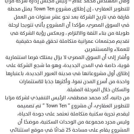
وقال المهندس محمد علام – رئيس مجلس إدارة شركة مزايا
للتطوير العقاري ، إن إطلاق مشروع Town Ten يمثل محطة
فارقة في تاريخ الشركة بعد نحو عشر سنوات من العمل
في السوق المصري، مؤكدا أن المشروع يأتي تتويجا لرحلة
طويلة من بناء الثقة والالتزام ، ويعكس رؤية الشركة في
تقديم مجتمعات عمرانية متكاملة تحقق قيمة حقيقية
للعملاء والمستثمرين.
وأشار إلى أن السوق المصري لا يزال يمتلك فرصا استثمارية
قوية، خاصة في المدن الجديدة، وهو ما شجع الشركة على
إطلاق أول مشروعاتها في مدينة العبور الجديدة، باعتبارها
واحدة من أسرع المدن نموا، وأكثرها جذبا للاستثمارات
والسكان خلال المرحلة المقبلة.
من جانبه، أكد محمد مصطفى، الرئيس التنفيذي لشركة مزايا
للتطوير العقاري، أن مشروع ” Town Ten ” تم تصميمه
ليقدم تجربة سكنية متكاملة تعتمد على جودة الحياة،
وليس مجرد مجموعة من الوحدات السكنية، موضحًا أن
المشروع يقام على مساحة 25 فدانًا في موقع استثنائي