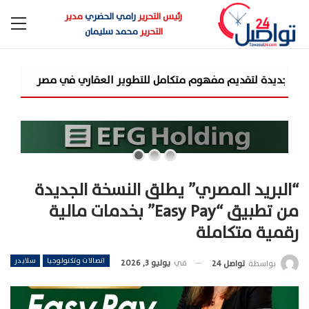
رئيس التحرير
رامي الحضري
مدير
التحرير
محمد سليمان
شركة «AIG» تتعاون مع «CSCEC الصينية» بمشروع «AI Tower» بأعلى المعايير العالمية
“البريد المصري” يطلق النسخة الجديدة
من تطبيق “Easy Pay” بخدمات مالية
رقمية متكاملة
اتصالات وتكنولوجيا
سلايدر
في
يوليو 3, 2026
بواسطة
تواصل 24