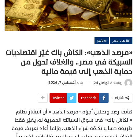
اقتصاد مصر
سلايدر
«مرصد الذهب»: الكاش باك غيّر اقتصاديات
السبيكة في مصر.. والغلاف تحول من
حماية الذهب إلى قيمة مالية
في
أغسطس 7, 2026
بواسطة
تواصل 24
شارك
Facebook
Twitter
كشف رصد وتحليل أجراه «مرصد الذهب» أن انتشار نظام
«الكاش باك» في سوق السبائك المصرية لم يغيّر فقط
طريقة حساب تكلفة شراء الذهب، وإنما أعاد تعريف قيمة
الغلاف نفسه في عملية إعادة البيع، فالغلاف الذي بدأ