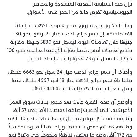
تزال فيه السياسة النقدية المتشددة والمخاطر
الجيوسياسية تفرض حالة من الحذر على الأسواق.
وقال الدكتور وليد فاروق، مدير «مرصد الذهب للدراسات
الاقتصادية»، إن سعر جرام الذهب عيار 21 ارتفع بنحو 130
جنيهًا خلال تعاملات اليوم ليسجل نحو 5830 جنيهًا، مقارنة
بختام تعاملات أمس، فيما قفزت الأوقية العالمية بنحو 106
دولارات لتسجل نحو 4123 دولارًا وقت إعداد التقرير.
وأضاف أن سعر جرام الذهب عيار 24 سجل نحو 6663 جنيهًا،
بينما بلغ سعر جرام الذهب عيار 18 نحو 4997 جنيهًا، فيما
وصل سعر الجنيه الذهب إلى نحو 46640 جنيهًا.
وأوضح أن هذه القفزة جاءت بعد صدور بيانات سوق العمل
الأمريكية، التي أظهرت إضافة الاقتصاد الأمريكي 57 ألف
وظيفة فقط خلال يونيو، مقابل توقعات بلغت نحو 110 آلاف
وظيفة، كما تم خفض بيانات مايو إلى 126 ألف وظيفة بدلاً
من 172 ألفًا، وهو ما يعكس تباطؤًا ملحوظًا في وتيرة نمو