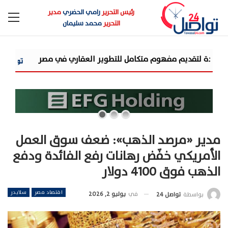
رئيس التحرير
رامي الحضري
مدير
التحرير
محمد سليمان
شركة «AIG» تتعاون مع «CSCEC الصينية» بمشروع «AI Tower» بأعلى المعايير العالمية
مدير «مرصد الذهب»: ضعف سوق العمل
الأمريكي خفّض رهانات رفع الفائدة ودفع
الذهب فوق 4100 دولار
اقتصاد مصر
سلايدر
في
يوليو 2, 2026
بواسطة
تواصل 24