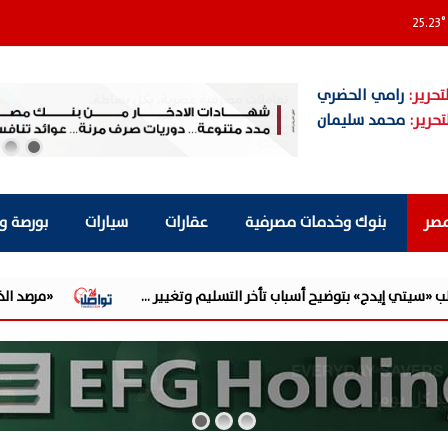
25.23
°
تحرير:
رامي الحضري
تحرير:
محمد سليمان
مصر
بنوك وخدمات مصرفية
عقارات
سيارات
بورصة و
اب تأخر التسليم وتغيير ...
«مرصد الذهب»: 130 جنيهًا قفزة في أسعار الذهب.. وبيانات الوظائف الأمريكية الضعيفة تدفع الأوقية لأقوى ...