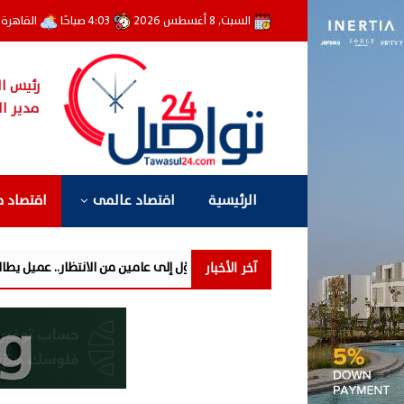
السبت, 8 أغسطس 2026
4:03 صباحًا
القاهرة
رئيس ال
مدير ال
الرئيسية
اقتصاد عالمى
اقتصاد 
آخر الأخبار
تلام فوري» تحوّل إلى عامين من الانتظار.. عميل يطالب «سيتي إيدج» بتوضيح أسب