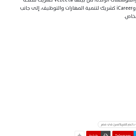
الرقمية، وTech Source كشريك استراتيجي، وiCareer كشريك لتنمية المهارات والتوظيف، إلى جانب
خاص.
Telegram
طباعة