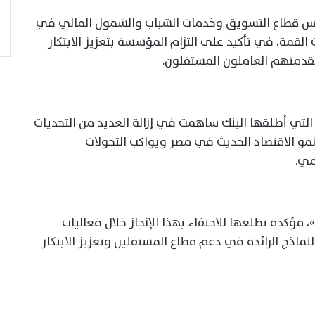
ئيس قطاع التسويق وخدمات الشباب والشمول المالي في
 القمة، في تأكيد على التزام المؤسسة بتعزيز الابتكار
قدمتهم العاملون المستقلون.
Work S» أن المبادرات التي أطلقها البنك ساهمت في إزالة العديد من التحديات
نمو الاقتصاد الحديث في مصر ويواكب التحولات
مي.
أعربت القمة عن اعتزازها بتكريم «EGBANK»، مؤكدة تطلعها للاحتفاء بهذا الإنجاز خلال فعاليات
Wor»، باعتباره أحد النماذج الرائدة في دعم قطاع المستقلين وتعزيز الابتكار