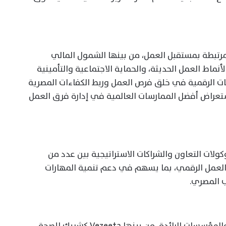
مرتبطة بمستقبل العمل، من بينها الشمول المالي
نماط العمل الحديثة، والحماية الاجتماعية والتأمينية
ات الرقمية في خلق فرص العمل وربط الكفاءات المصرية
استعراض أفضل الممارسات العالمية في إدارة فرق العمل
ات التعاون والشراكات الاستراتيجية بين عدد من
عمل الرقمي، بما يسهم في دعم تنمية المهارات
 المصري.
وشارك في رعاية القمة عدد من الشركات والمؤسسات الرائدة، من بينها Vezeeta كشريك للصحة