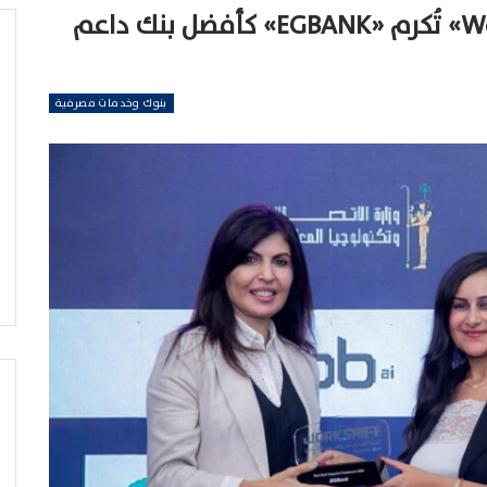
قمة «Work Shift Summit 2026» تُكرم «EGBANK» كأفضل بنك داعم
بنوك وخدمات مصرفية