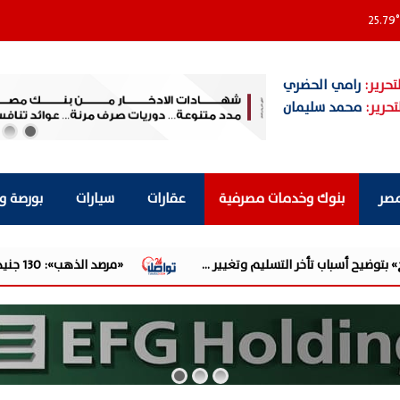
25.79
°
تحرير:
رامي الحضري
تحرير:
محمد سليمان
مصر
بنوك وخدمات مصرفية
عقارات
سيارات
بورصة و
 وتغيير ...
«مرصد الذهب»: 130 جنيهًا قفزة في أسعار الذهب.. وبيانات الوظائف الأمريكية الضعيفة تدفع الأوقية لأقوى ...