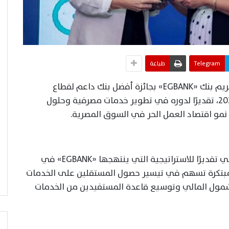
Telegram
طباعة
أعلنت قمة «Work Shift Summit 2026» تكريم بنك «EGBANK» بجائزة أفضل بنك داعم لقطاع
المستقلين «الفريلانسرز» في مصر لعام 2026، تقديرًا لدوره في تطوير خدمات مصرفية وحلول
نمو اقتصاد العمل الحر في السوق المصرية.
وأوضحت الجهة المنظمة أن هذا التكريم يأتي تقديرًا للاستراتيجية التي ينتهجها «EGBANK» في
مبتكرة تسهم في تيسير حصول المستقلين على الخدمات
لشمول المالي وتوسيع قاعدة المستفيدين من الخدمات