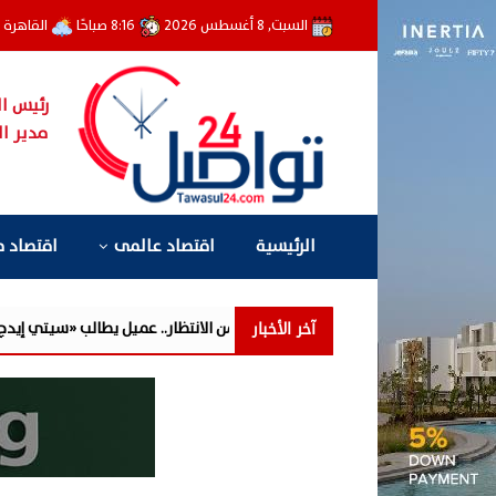
السبت, 8 أغسطس 2026
8:16 صباحًا
القاهرة
رئيس ال
مدير ال
الرئيسية
اقتصاد عالمى
اقتصاد 
آخر الأخبار
ل إلى عامين من الانتظار.. عميل يطالب «سيتي إيدج» بتوضيح أسباب تأخر التسليم