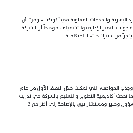
رد البشرية والخدمات المعاونة في “كونكت هومز”، أن
جوانب التميز الإداري والتشغيلي، موضحاً أن الشركة
 يتجزأ من استراتيجيتها المتكاملة.
ذب المواهب، التي تمكنت خلال النصف الأول من عام
من 350 مسؤول بيع. كما نجحت أكاديمية التطوير والتعليم بالشركة في تدريب
أكثر من 15 دفعة (Classes) تنوعت ما بين مسؤول وخبير ومستشار بيع، بالإضافة إلى أكثر من 3