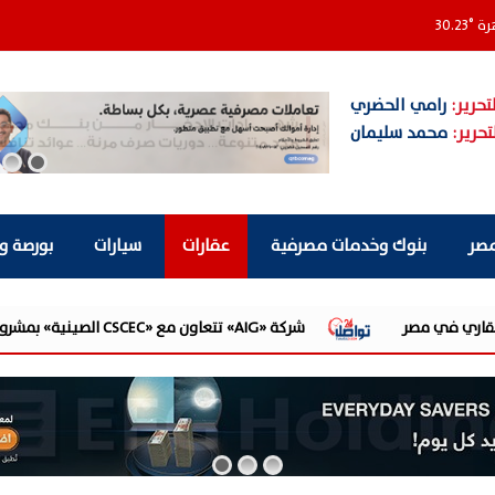
رة
°
30.23
تحرير:
رامي الحضري
تحرير:
محمد سليمان
مصر
بنوك وخدمات مصرفية
عقارات
سيارات
بورصة و
ية» بمشروع «AI Tower» بأعلى المعايير العالمية