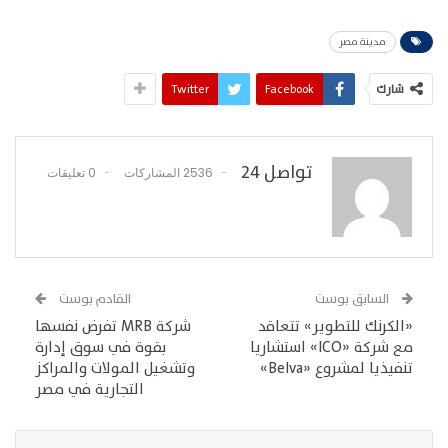
مدينة مصر
شارك
Facebook
Twitter
تواصل 24
2536 المشاركات
0 تعليقات
السابق بوست
القادم بوست
«الكرنك للتطوير» تتعاقد
شركة MRB تفرض نفسها
مع شركة «ICO» استشاريا
بقوة في سوق إدارة
تنفيذيا لمشروع «Belva»
وتشغيل المولات والمراكز
التجارية في مصر