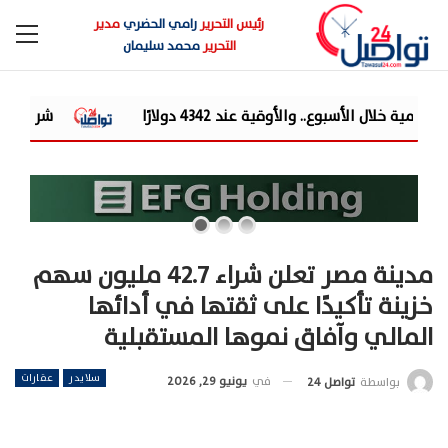
رئيس التحرير
رامي الحضري
مدير
التحرير
محمد سليمان
شركة «Liberty Developments» تطلق أولى فعالياتها الترفيهية بمشروع «AT» في حفل ضخم للميجا ستار أحمد سع...
مدينة مصر تعلن شراء 42.7 مليون سهم
خزينة تأكيدًا على ثقتها في أدائها
المالي وآفاق نموها المستقبلية
سلايدر
عقارات
في
يونيو 29, 2026
بواسطة
تواصل 24