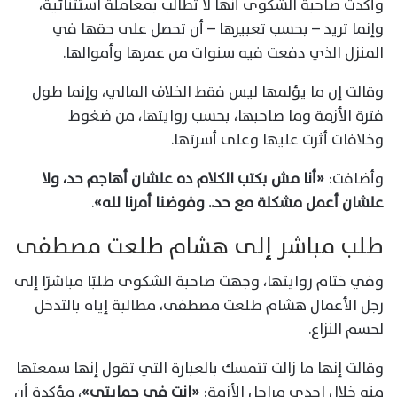
وأكدت صاحبة الشكوى أنها لا تطالب بمعاملة استثنائية،
وإنما تريد – بحسب تعبيرها – أن تحصل على حقها في
المنزل الذي دفعت فيه سنوات من عمرها وأموالها.
وقالت إن ما يؤلمها ليس فقط الخلاف المالي، وإنما طول
فترة الأزمة وما صاحبها، بحسب روايتها، من ضغوط
وخلافات أثرت عليها وعلى أسرتها.
وأضافت:
«أنا مش بكتب الكلام ده علشان أهاجم حد، ولا
علشان أعمل مشكلة مع حد.. وفوضنا أمرنا لله»
.
طلب مباشر إلى هشام طلعت مصطفى
وفي ختام روايتها، وجهت صاحبة الشكوى طلبًا مباشرًا إلى
رجل الأعمال هشام طلعت مصطفى، مطالبة إياه بالتدخل
لحسم النزاع.
وقالت إنها ما زالت تتمسك بالعبارة التي تقول إنها سمعتها
منه خلال إحدى مراحل الأزمة:
«إنتِ في حمايتي»
، مؤكدة أن