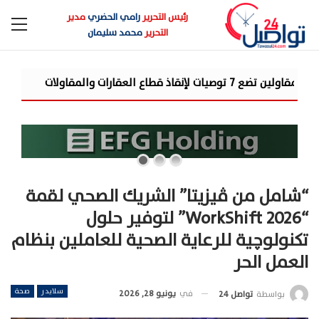
رئيس التحرير
رامي الحضري
مدير
التحرير
محمد سليمان
«مرصد الذهب»: أسعار الذهب ترتفع 8% بالأسواق العالمية خلال الأ
“شامل من ڤيزيتا” الشريك الصحي لقمة
“WorkShift 2026” لتوفير حلول
تكنولوچية للرعاية الصحية للعاملين بنظام
العمل الحر
سلايدر
صحة
في
يونيو 28, 2026
بواسطة
تواصل 24