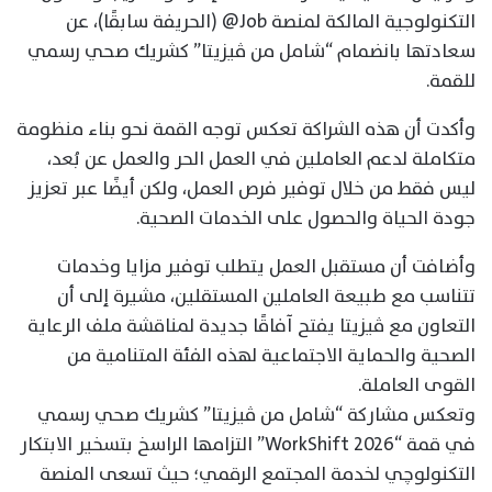
التكنولوجية المالكة لمنصة Job@ (الحريفة سابقًا)، عن
سعادتها بانضمام “شامل من ڤيزيتا” كشريك صحي رسمي
للقمة.
وأكدت أن هذه الشراكة تعكس توجه القمة نحو بناء منظومة
متكاملة لدعم العاملين في العمل الحر والعمل عن بُعد،
ليس فقط من خلال توفير فرص العمل، ولكن أيضًا عبر تعزيز
جودة الحياة والحصول على الخدمات الصحية.
وأضافت أن مستقبل العمل يتطلب توفير مزايا وخدمات
تتناسب مع طبيعة العاملين المستقلين، مشيرة إلى أن
التعاون مع ڤيزيتا يفتح آفاقًا جديدة لمناقشة ملف الرعاية
الصحية والحماية الاجتماعية لهذه الفئة المتنامية من
القوى العاملة.
وتعكس مشاركة “شامل من ڤيزيتا” كشريك صحي رسمي
في قمة “WorkShift 2026” التزامها الراسخ بتسخير الابتكار
التكنولوچي لخدمة المجتمع الرقمي؛ حيث تسعى المنصة