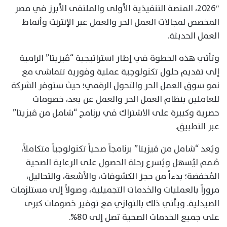
2026″، المنصة التنفيذية الأولى والملتقى الأبرز في مصر
المخصص لمجالات العمل الحر والعمل عبر الإنترنت وأنماط
العمل الحديثة.
وتأتي هذه الخطوة في إطار استراتيجية “ڤيزيتا” الرامية
إلى تقديم حلول تكنولوچية عملية وفورية تتماشى مع
نمو سوق العمل الحر والتحول الرقمي؛ حيث ستوفر الشركة
للعاملين بنظام العمل الحر والعمل عن بعد، خصومات
حصرية وكبيرة على الاشتراك في برنامج “شامل من ڤيزيتا”
عبر التطبيق.
ويُعد “شامل من ڤيزيتا” برنامجاً صحياً تكنولوجياً متكاملاً،
صُمم ليُسهل ويُسرع رحلة الحصول على الرعاية الصحية
المُخفضة؛ بدءاً من حجز الكشوفات، والأشعة، والتحاليل،
مروراً بالعمليات والخدمات التجميلية، وصولاً إلى مستلزمات
الصيدلية. ويأتي ذلك بالتوازي مع توفير خصومات كبرى
على جميع الخدمات الصحية تصل إلى 80%.