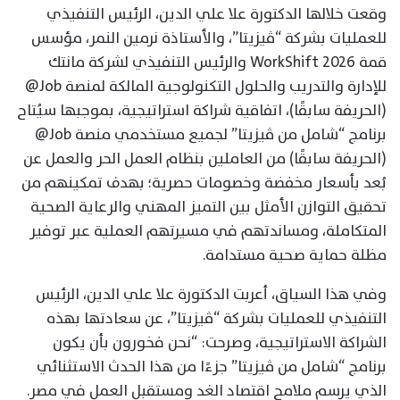
وقعت خلالها الدكتورة علا علي الدين، الرئيس التنفيذي
للعمليات بشركة “ڤيزيتا”، والأستاذة نرمين النمر، مؤسس
قمة WorkShift 2026 والرئيس التنفيذي لشركة مانتك
للإدارة والتدريب والحلول التكنولوجية المالكة لمنصة Job@
(الحريفة سابقًا)، اتفاقية شراكة استراتيجية، بموجبها سيُتاح
برنامج “شامل من ڤيزيتا” لجميع مستخدمي منصة Job@
(الحريفة سابقًا) من العاملين بنظام العمل الحر والعمل عن
بُعد بأسعار مخفضة وخصومات حصرية؛ بهدف تمكينهم من
تحقيق التوازن الأمثل بين التميز المهني والرعاية الصحية
المتكاملة، ومساندتهم في مسيرتهم العملية عبر توفير
مظلة حماية صحية مستدامة.
وفي هذا السياق، أعربت الدكتورة علا علي الدين، الرئيس
التنفيذي للعمليات بشركة “ڤيزيتا”، عن سعادتها بهذه
الشراكة الاستراتيجية، وصرحت: “نحن فخورون بأن يكون
برنامج “شامل من ڤيزيتا” جزءًا من هذا الحدث الاستثنائي
الذي يرسم ملامح اقتصاد الغد ومستقبل العمل في مصر.