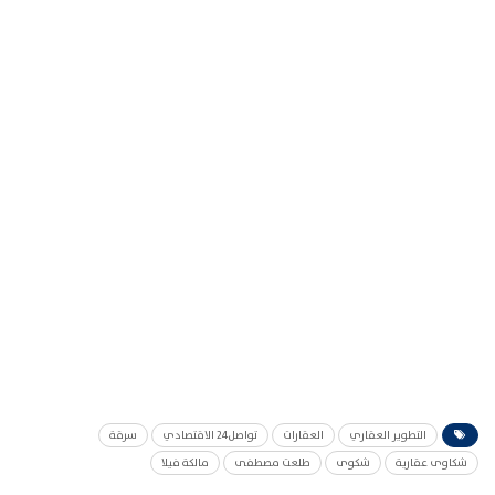
التطوير العقاري
العقارات
تواصل24 الاقتصادي
سرقة
شكاوى عقارية
شكوى
طلعت مصطفى
مالكة فيلا