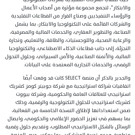
والابتكار”، لتجمع مجموعة مؤثرة من أصحاب الأعمال
والرؤساء التنفيذيين وصناع القرار من القطاعات التقليدية
والشركات القائمة على التكنولوجيا والابتكار، بما يشمل
الصناعة، والتطوير العقاري، والخدمات المالية والمصرفية،
والرعاية الصحية، واللوجستيات، والطاقة، والتعليم، وتجارة
التجزئة، إلى جانب قطاعات الذكاء الاصطناعي، والتكنولوجيا
المالية، والأتمتة الصناعية، والأمن السيبراني، وحلول التحول
الرقمي، والخدمات التجارية المعتمدة على البيانات.
والجدير بالذكر أن منصة SELECT كانت قد وقعت أيضًا
اتفاقيات شراكة استراتيجية مع شركة جوبيتر كومز كشريك
استراتيجي للعلاقات العامة والحكومية، وشركة بيووت
كشريك استراتيجي للحلول التكنولوجية والرقمية، وذلك
ضمن استعداداتها لإطلاق النسخة الخامسة من الفعالية،
بما يسهم في تعزيز الحضور الإعلامي والحكومي، وايصال
الرسائل بالشكل الاستراتيجي المطلوب، وتقديم حلول رقمية
متطورة، ودعم تجربة المشاركين، بما يعكس حرص المنصة