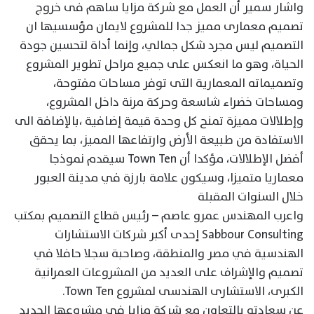
واشار سمير أن العمل مع شركة مزايا ساهم فى خروج
تصميم معمارى مميز جدا للمشروع لايمان مؤسسيها ان
التصميم ليس مجرد شكل جمالي، وإنما أداة لتحسين جودة
الحياة، وهو ما انعكس على جميع مراحل تطوير المشروع
وتصميماته المعمارية التى توفر مساحات مفتوحة،
ومساحات خضراء شاسعة وحركة مرنة داخل المشروع،
وإطلالات مميزة تمنح كل وحدة قيمة إضافية ،بالإضافة الى
الاستفادة من طبيعة الأرض وارتفاعها المميز، بما يحقق
أفضل الإطلالات، مؤكدا أن Town Ten سيقدم نموذجا
معماريا متميزا، وسيكون علامة بارزة في مدينة العبور
خلال السنوات المقبلة
واعرب المهندس عمرو عاصم – رئيس قطاع التصميم بمكتب
Sabbour Consulting إحدى أكبر شركات الاستشارات
الهندسية في مصر والمنطقة، وصاحبة سجلا حافلا في
تصميم والإشراف على العديد من المشروعات العمرانية
الكبرى، الاستشارى الهندسى لمشروع Town Ten.
عن سعادته بالتعاون مع شركة مزايا فى مشروعها الجديد