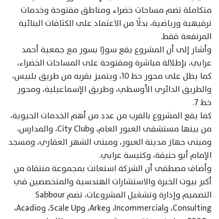
متكاملة تضم مساحات خضراء ومناطق مفتوحة وخدمات
ترفيهية ورياضية، بدلًا من الاعتماد على الكثافات البنائية
المرتفعة فقط.
وأشار إلى أن المشروع يقع سورًا بسور مع جمعية أحمد
عرابي، بإطلالة مباشرة ومفتوحة على المساحات الخضراء،
كما يطل على محور خط 10، ويتميز بقربه من طريق بلبيس،
والطريق الدائري الأوسطي، وطريق الإسماعيلية، ومحور
خط 7.
كما يقع المشروع بالقرب من عدد من أهم الخدمات الحيوية،
من بينها مستشفى العبور العام، وCity Club، والمدارس،
ومبنى جهاز مدينة العبور، ومبنى الشهر العقاري، ومسجد
الإمام أبو حنيفة، وكنيسة عرابي.
وأضاف مصطفى أن الشركة استعانت بمجموعة منتقاة من
أكبر بيوت الخبرة والاستشارات الهندسية والمتخصصين في
التصميم وإدارة وتشغيل المشروعات، تضم Sabbour
Consulting، وIncommercial، وArke، وScale Up، وAcadio،