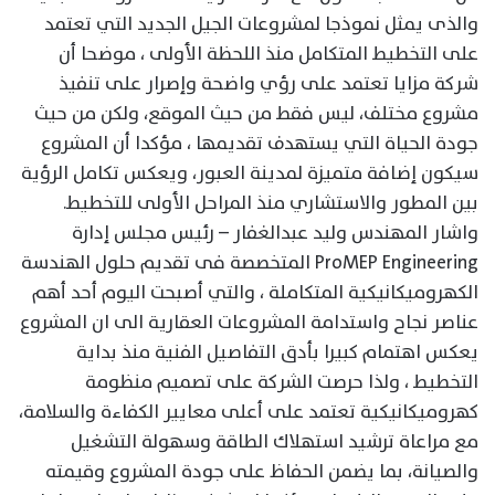
والذى يمثل نموذجا لمشروعات الجيل الجديد التي تعتمد
على التخطيط المتكامل منذ اللحظة الأولى ، موضحا أن
شركة مزايا تعتمد على رؤي واضحة وإصرار على تنفيذ
مشروع مختلف، ليس فقط من حيث الموقع، ولكن من حيث
جودة الحياة التي يستهدف تقديمها ، مؤكدا أن المشروع
سيكون إضافة متميزة لمدينة العبور، ويعكس تكامل الرؤية
بين المطور والاستشاري منذ المراحل الأولى للتخطيط.
واشار المهندس وليد عبدالغفار – رئيس مجلس إدارة
ProMEP Engineering المتخصصة فى تقديم حلول الهندسة
الكهروميكانيكية المتكاملة ، والتي أصبحت اليوم أحد أهم
عناصر نجاح واستدامة المشروعات العقارية الى ان المشروع
يعكس اهتمام كبيرا بأدق التفاصيل الفنية منذ بداية
التخطيط ، ولذا حرصت الشركة على تصميم منظومة
كهروميكانيكية تعتمد على أعلى معايير الكفاءة والسلامة،
مع مراعاة ترشيد استهلاك الطاقة وسهولة التشغيل
والصيانة، بما يضمن الحفاظ على جودة المشروع وقيمته