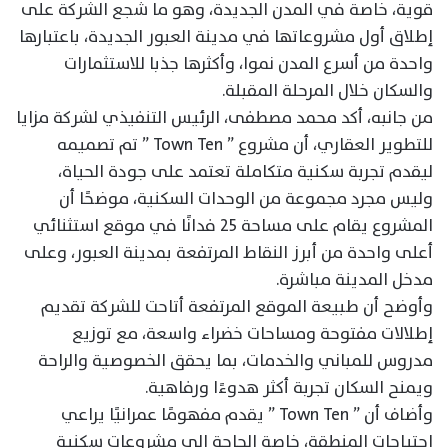
قوية، خاصة في المدن الجديدة، وهو ما شجع الشركة على
إطلاق أول مشروعاتها في مدينة العبور الجديدة، باعتبارها
واحدة من أسرع المدن نموا، وأكثرها جذبا للاستثمارات
والسكان خلال المرحلة المقبلة.
من جانبه، أكد محمد مصطفى، الرئيس التنفيذي لشركة مزايا
للتطوير العقاري، أن مشروع ” Town Ten ” تم تصميمه
ليقدم تجربة سكنية متكاملة تعتمد على جودة الحياة،
وليس مجرد مجموعة من الوحدات السكنية، موضحًا أن
المشروع يقام على مساحة 25 فدانًا في موقع استثنائي
أعلى واحدة من أبرز النقاط المرتفعة بمدينة العبور، وعلى
مدخل المدينة مباشرة.
وأوضح أن طبيعة الموقع المرتفعة أتاحت للشركة تقديم
إطلالات مفتوحة ومساحات خضراء واسعة، مع توزيع
مدروس للمباني والخدمات، بما يحقق الخصوصية والراحة
ويمنح السكان تجربة أكثر هدوءًا ورفاهية.
وأضاف أن ” Town Ten ” يقدم مفهومًا عمرانيًا يراعي
احتياجات المنطقة، خاصة الحاجة إلى مشروعات سكنية