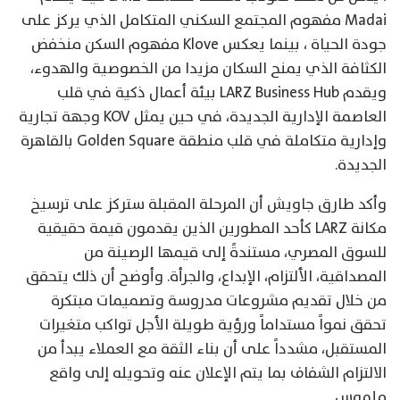
Madai مفهوم المجتمع السكني المتكامل الذي يركز على
جودة الحياة ، بينما يعكس Klove مفهوم السكن منخفض
الكثافة الذي يمنح السكان مزيدا من الخصوصية والهدوء،
ويقدم LARZ Business Hub بيئة أعمال ذكية في قلب
العاصمة الإدارية الجديدة، في حين يمثل KOV وجهة تجارية
وإدارية متكاملة في قلب منطقة Golden Square بالقاهرة
الجديدة.
وأكد طارق جاويش أن المرحلة المقبلة ستركز على ترسيخ
مكانة LARZ كأحد المطورين الذين يقدمون قيمة حقيقية
للسوق المصري، مستندةً إلى قيمها الرصينة من
المصداقية، الألتزام، الإبداع، والجرأة. وأوضح أن ذلك يتحقق
من خلال تقديم مشروعات مدروسة وتصميمات مبتكرة
تحقق نمواً مستداماً ورؤية طويلة الأجل تواكب متغيرات
المستقبل، مشدداً على أن بناء الثقة مع العملاء يبدأ من
الالتزام الشفاف بما يتم الإعلان عنه وتحويله إلى واقع
ملموس.