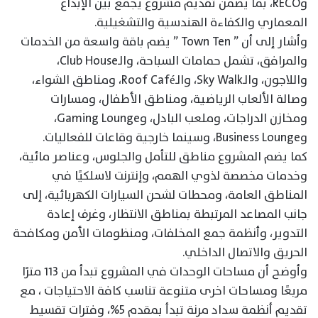
وRECO، بما يضمن تقديم مشروع يجمع بين الإبداع
المعماري والكفاءة الهندسية والتشغيلية.
وأشار إلى أن ” Town Ten ” يضم باقة واسعة من الخدمات
والمرافق، تشمل حمامات السباحة، والـClub House،
واللاجون، والـSky Walk، والـRoof Café، ومناطق الشواء،
وصالة الألعاب الرياضية، ومناطق الأطفال، ومسارات
ومخازن الدراجات، وملعب البادل، وGaming Lounge،
وBusiness Lounge، وسينما خارجية وقاعات للفعاليات.
كما يضم المشروع مناطق للتأمل والجلوس، وعناصر مائية،
وخدمات مخصصة لذوي الهمم، وإنترنت لاسلكيًا في
المناطق العامة، ومحطات لشحن السيارات الكهربائية، إلى
جانب المصاعد المرتبطة بمناطق الانتظار، وغرف إعادة
التدوير، وأنظمة جمع المخلفات، ومنظومات الأمن ومكافحة
الحريق والاتصال الداخلي.
وأوضح أن مساحات الوحدات في المشروع تبدأ من ١١٣ مترًا
مربعًا ومساحات اخرى متنوعة تناسب كافة الاحتياجات ، مع
تقديم أنظمة سداد مرنة تبدأ بمقدم 5%، وفترات تقسيط