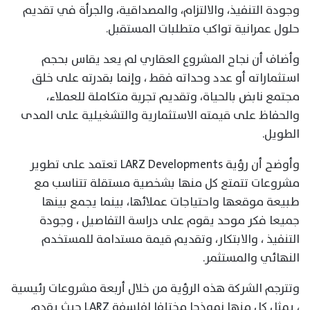
وجودة التنفيذ، والالتزام، والمصداقية، والجرأة في تقديم
حلول عمرانية تواكب متطلبات المستقبل.
وأضاف أن نجاح المشروع العقاري لم يعد يقاس بحجم
استثماراته أو عدد وحداته فقط ، وإنما بقدرته على خلق
مجتمع نابض بالحياة، وتقديم تجربة متكاملة للعملاء،
والحفاظ على قيمته الاستثمارية والتشغيلية على المدى
الطويل.
وأوضح أن رؤية LARZ Developments تعتمد على تطوير
مشروعات تتمتع كل منها بشخصية مستقلة تتناسب مع
طبيعة موقعها واحتياجات عملائها، بينما يجمع بينها
جميعا فكر موحد يقوم على دراسة التفاصيل ، وجودة
التنفيذ ، والابتكار، وتقديم قيمة مستدامة للمستخدم
النهائي والمستثمر.
وتترجم الشركة هذه الرؤية من خلال أربعة مشروعات رئيسية
، يمثل كل منها نموذجا مختلفا لفلسفة LARZ حيث يقدم