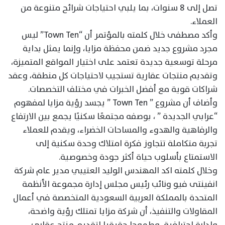
تصل إلى 8 سنوات، بما يلبي احتياجات شرائح متنوعة من
العملاء.
وأكد مصطفى خلال كلمته بالمؤتمر أن “Town Ten” ليس
مجرد مشروع جديد ضمن محفظة مزايا، وإنما يمثل بداية
مرحلة توسعية جديدة تعتمد على اختيار المواقع المتميزة،
وتقديم منتجات عقارية تستجيب لاحتياجات كل منطقة، وعقد
شراكات قوية مع أفضل الخبرات في مختلف التخصصات.
وأضاف أن مشروع ” Town Ten ” يجسد رؤية مزايا لمفهوم
“عرابي الجديدة ” ، بوصفه مجتمعًا سكنيًا يجمع بين الارتفاع
والرفاهية والهدوء والمساحات الخضراء، ويقدم للعملاء
تجربة متكاملة تتجاوز فكرة امتلاك وحدة سكنية إلى
الاستمتاع بأسلوب حياة أكثر جودة وخصوصية.
وخلال كلمته اكد المهندس الوليد العتيبي مدير عام شركة
انفينتى فيو ونائب رئيس مجلس إدارة مجموعة الأنظمة
المتحدة بالمملكة العربية السعودية المتخصصة في أعمال
المقاولات والتنفيذ، أن شركة مزايا تمتلك رؤية واضحة،
وإدارة احترافية، وطموحا حقيقيا لتقديم منتج عقاري