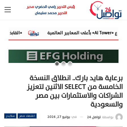
رئيس التحرير
رامي الحضري
مدير
التحرير
محمد سليمان
«القابضة للمياه» تعتمد الموازنة التقديرية لـ9 شركات تابعة للعام المالي 6/2027
برعاية هايد بارك.. انطلاق النسخة
الخامسة من SELECT الاثنين لتعزيز
الشراكات والاستثمارات بين مصر
والسعودية
اقتصاد مصر
سلايدر
في
يونيو 27, 2026
بواسطة
تواصل 24