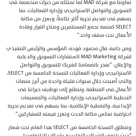
تعاوننا مع شركة MAD لما تمتلكه من خبرات متخصصة في
التسويق والتواصل الاستراتيجي وإدارة الفعاليات، بما
يسهم في تقديم تجربة أكثر تكاملاً، ويعزز من مكانة
SELECT كمنصة تجمع المستثمرين وصناع القرار وقادة
الأعمال تحت سقف واحد.”
ومن جانبه، قال محمود فوده، المؤسس والرئيس التنفيذي
لشركة MAD Marketing لاستشارات التسويق والدعاية
والإعلان: “نفخر بانضمامنا كشريك للتسويق والتواصل
الاستراتيجي وإدارة الفعاليات للنسخة الخامسة من SELECT،
والتي أصبحت خلال سنوات قليلة واحدة من أبرز منصات
الأعمال في المنطقة. ونتطلع إلى توظيف خبراتنا في
التخطيط الاستراتيجي، وإدارة الفعاليات، والتصميمات
الإبداعية، والتغطية الإعلامية، بما يسهم في تقديم تجربة
احترافية تعكس مكانة الحدث وتعزز قيمته للمشاركين.”
وتنطلق النسخة الخامسة من SELECT هذا العام تحت شعار
“حيث تلتقي الشركات التقليدية بشركات التكنولوجيا