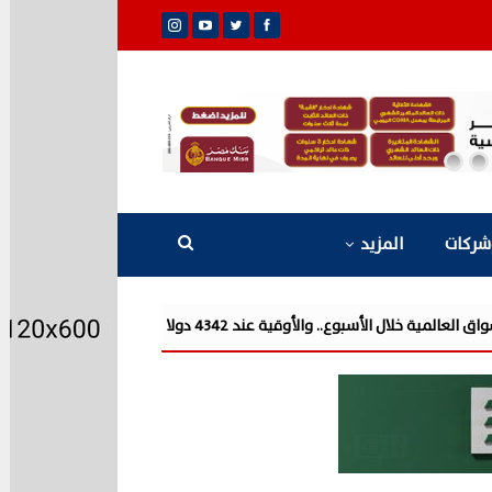
شركات
المزيد
شركة «Liberty Developments» تطلق أولى فعالياتها الترفيهية بمشروع «AT» في حفل ضخم للميجا ستار أحمد سع...