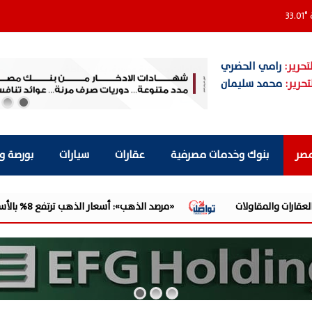
33.01
°
تحرير:
رامي الحضري
تحرير:
محمد سليمان
مصر
بنوك وخدمات مصرفية
عقارات
سيارات
بورصة و
«مرصد الذهب»: أسعار الذهب ترتفع 8% بالأسواق العالمية خلال الأسبوع.. والأوقية عند 4342 دولارًا