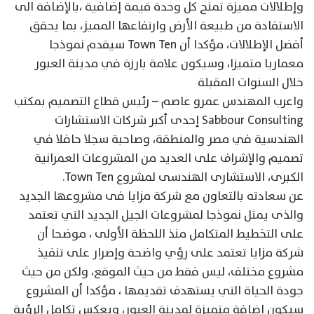
وإطلالات مميزة تمنح كل وحدة قيمة إضافية ،بالإضافة الى
الاستفادة من طبيعة الأرض وارتفاعها المميز، بما يحقق
أفضل الإطلالات، مؤكدا أن Town Ten سيقدم نموذجا
معماريا متميزا، وسيكون علامة بارزة في مدينة العبور
خلال السنوات المقبلة
واعرب المهندس عمرو عاصم – رئيس قطاع التصميم بمكتب
Sabbour Consulting إحدى أكبر شركات الاستشارات
الهندسية في مصر والمنطقة، وصاحبة سجلا حافلا في
تصميم والإشراف على العديد من المشروعات العمرانية
الكبرى، الاستشارى الهندسى لمشروع Town Ten.
عن سعادته بالتعاون مع شركة مزايا فى مشروعها الجديد
والذى يمثل نموذجا لمشروعات الجيل الجديد التي تعتمد
على التخطيط المتكامل منذ اللحظة الأولى ، موضحا أن
شركة مزايا تعتمد على رؤي واضحة وإصرار على تنفيذ
مشروع مختلف، ليس فقط من حيث الموقع، ولكن من حيث
جودة الحياة التي يستهدف تقديمها ، مؤكدا أن المشروع
سيكون إضافة متميزة لمدينة العبور، ويعكس تكامل الرؤية