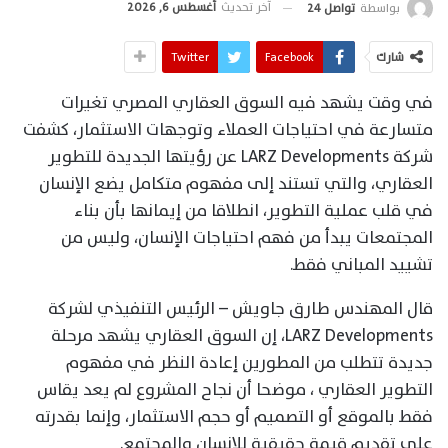
آخر تحديث
أغسطس 6, 2026
بواسطة
تواصل 24
شارك
Facebook
Twitter
في وقت يشهد فيه السوق العقاري المصري تغيرات
متسارعة في احتياجات العملاء وتوجهات الاستثمار، كشفت
شركة LARZ Developments عن رؤيتها الجديدة للتطوير
العقاري، والتي تستند إلى مفهوم متكامل يضع الإنسان
في قلب عملية التطوير، انطلاقا من إيمانها بأن بناء
المجتمعات يبدأ من فهم احتياجات الإنسان، وليس من
تشييد المباني فقط.
قال المهندس طارق جاويش – الرئيس التنفيذي لشركة
LARZ Developments، إن السوق العقاري يشهد مرحلة
جديدة تتطلب من المطورين إعادة النظر في مفهوم
التطوير العقاري ، موضحا أن نجاح المشروع لم يعد يقاس
فقط بالموقع أو التصميم أو حجم الاستثمار، وإنما بقدرته
على تقديم قيمة حقيقية للإنسان والمجتمع.