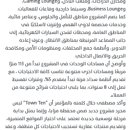
ومخازن الدراجات، وملعب البادل، وGaming Lounge،
وBusiness Lounge، وسينما خارجية وقاعات للفعاليات.
كما يضم المشروع مناطق للتأمل والجلوس، وعناصر مائية،
وخدمات مخصصة لذوي الهمم، وإنترنت لاسلكيًا في
المناطق العامة، ومحطات لشحن السيارات الكهربائية، إلى
جانب المصاعد المرتبطة بمناطق الانتظار، وغرف إعادة
التدوير، وأنظمة جمع المخلفات، ومنظومات الأمن ومكافحة
الحريق والاتصال الداخلي.
وأوضح أن مساحات الوحدات في المشروع تبدأ من ١١٣ مترًا
مربعًا ومساحات اخرى متنوعة تناسب كافة الاحتياجات ، مع
تقديم أنظمة سداد مرنة تبدأ بمقدم 5%، وفترات تقسيط
تصل إلى 8 سنوات، بما يلبي احتياجات شرائح متنوعة من
العملاء.
وأكد مصطفى خلال كلمته بالمؤتمر أن “Town Ten” ليس
مجرد مشروع جديد ضمن محفظة مزايا، وإنما يمثل بداية
مرحلة توسعية جديدة تعتمد على اختيار المواقع المتميزة،
وتقديم منتجات عقارية تستجيب لاحتياجات كل منطقة، وعقد