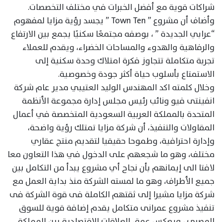
شراكات قوية مع أفضل الخبرات في مختلف التخصصات.
وأضاف أن مشروع ” Town Ten ” يجسد رؤية مزايا لمفهوم
“عرابي الجديدة ” ، بوصفه مجتمعًا سكنيًا يجمع بين الارتفاع
والرفاهية والهدوء والمساحات الخضراء، ويقدم للعملاء
تجربة متكاملة تتجاوز فكرة امتلاك وحدة سكنية إلى
الاستمتاع بأسلوب حياة أكثر جودة وخصوصية.
وخلال كلمته اكد المهندس الوليد العتيبي مدير عام شركة
انفينتى فيو ونائب رئيس مجلس إدارة مجموعة الأنظمة
المتحدة بالمملكة العربية السعودية المتخصصة في أعمال
المقاولات والتنفيذ، أن شركة مزايا تمتلك رؤية واضحة،
وإدارة احترافية، وطموحا حقيقيا لتقديم منتج عقاري
مختلف، وهو ما شجعهم على الدخول في هذا التعاون معا
لافتا الى إيمانهم بأن نجاح أي مشروع يبدأ من التكامل بين
جميع الأطراف، وهو ما لمسته الشركة منذ بداية العمل مع
شركة مزايا مشيرا إلى ثقتهم الكاملة فى قوة الشركة فى
تنفيذ مشروع عمرانى متكامل يقدم إضافة قوية للسوق
المصرى ، ويعكس عمق العلاقات الاقتصادية بين المملكة