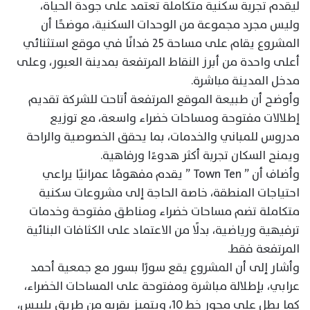
ليقدم تجربة سكنية متكاملة تعتمد على جودة الحياة،
وليس مجرد مجموعة من الوحدات السكنية، موضحًا أن
المشروع يقام على مساحة 25 فدانًا في موقع استثنائي
أعلى واحدة من أبرز النقاط المرتفعة بمدينة العبور، وعلى
مدخل المدينة مباشرة.
وأوضح أن طبيعة الموقع المرتفعة أتاحت للشركة تقديم
إطلالات مفتوحة ومساحات خضراء واسعة، مع توزيع
مدروس للمباني والخدمات، بما يحقق الخصوصية والراحة
ويمنح السكان تجربة أكثر هدوءًا ورفاهية.
وأضاف أن ” Town Ten ” يقدم مفهومًا عمرانيًا يراعي
احتياجات المنطقة، خاصة الحاجة إلى مشروعات سكنية
متكاملة تضم مساحات خضراء ومناطق مفتوحة وخدمات
ترفيهية ورياضية، بدلًا من الاعتماد على الكثافات البنائية
المرتفعة فقط.
وأشار إلى أن المشروع يقع سورًا بسور مع جمعية أحمد
عرابي، بإطلالة مباشرة ومفتوحة على المساحات الخضراء،
كما يطل على محور خط 10، ويتميز بقربه من طريق بلبيس،