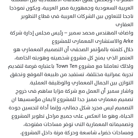
العربية السعودية وجمهورية مصر العربية، ويكون نموذجا
ناجحا للتعاون بين الشركات العربية في قطاع التطوير
العقارى
واضاف المهندس محمد سمير – رئيس مجلس إدارة شركة
Arke والاستشارى المعمارى للمشروع
خلال كلمته بالمؤتمر الصحفى أن التصميم المعماري هو
العنصر الذي يمنح كل مشروع شخصيته وهويته الخاصة،
ولذلك تعاملنا مع مشروع Town Ten باعتباره فرصة لتقديم
تجربة عمرانية مختلفة، تستفيد من طبيعة الموقع وتحقق
التوازن بين الجمال المعماري والوظيفة العملية.
واشار سمير أن العمل مع شركة مزايا ساهم فى خروج
تصميم معمارى مميز جدا للمشروع لايمان مؤسسيها ان
التصميم ليس مجرد شكل جمالي، وإنما أداة لتحسين جودة
الحياة، وهو ما انعكس على جميع مراحل تطوير المشروع
وتصميماته المعمارية التى توفر مساحات مفتوحة،
ومساحات خضراء شاسعة وحركة مرنة داخل المشروع،