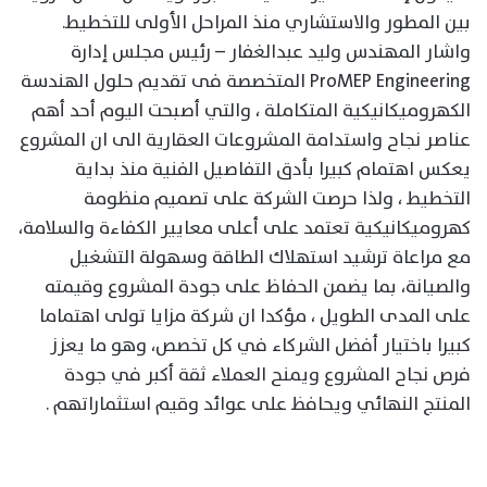
بين المطور والاستشاري منذ المراحل الأولى للتخطيط.
واشار المهندس وليد عبدالغفار – رئيس مجلس إدارة
ProMEP Engineering المتخصصة فى تقديم حلول الهندسة
الكهروميكانيكية المتكاملة ، والتي أصبحت اليوم أحد أهم
عناصر نجاح واستدامة المشروعات العقارية الى ان المشروع
يعكس اهتمام كبيرا بأدق التفاصيل الفنية منذ بداية
التخطيط ، ولذا حرصت الشركة على تصميم منظومة
كهروميكانيكية تعتمد على أعلى معايير الكفاءة والسلامة،
مع مراعاة ترشيد استهلاك الطاقة وسهولة التشغيل
والصيانة، بما يضمن الحفاظ على جودة المشروع وقيمته
على المدى الطويل ، مؤكدا ان شركة مزايا تولى اهتماما
كبيرا باختيار أفضل الشركاء في كل تخصص، وهو ما يعزز
فرص نجاح المشروع ويمنح العملاء ثقة أكبر في جودة
المنتج النهائي ويحافظ على عوائد وقيم استثماراتهم .