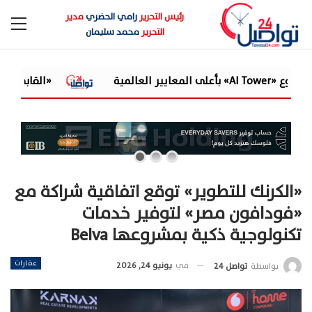
رئيس التحرير
رامي الحضري
مدير
التحرير
محمد سليمان
«القابضة للمياه» تعتمد الموازنة التقديرية لـ9 شركات تابعة للعام المالي 2026/2027
«الكرنك للتطوير» توقع اتفاقية شراكة مع
«فودافون مصر» لتوفير خدمات
تكنولوجية ذكية بمشروعها Belva
عقارات
في
يونيو 24, 2026
بواسطة
تواصل 24