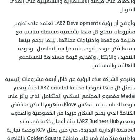
والحفاظ على قيمته الاستثمارية والتشغيلية على المدى
الطويل.
وأوضح أن رؤية LARZ Developments تعتمد على تطوير
مشروعات تتمتع كل منها بشخصية مستقلة تتناسب مع
طبيعة موقعها واحتياجات عملائها، بينما يجمع بينها
جميعا فكر موحد يقوم على دراسة التفاصيل ، وجودة
التنفيذ ، والابتكار، وتقديم قيمة مستدامة للمستخدم
النهائي والمستثمر.
وتترجم الشركة هذه الرؤية من خلال أربعة مشروعات رئيسية
، يمثل كل منها نموذجا مختلفا لفلسفة LARZ حيث يقدم
Madai مفهوم المجتمع السكني المتكامل الذي يركز على
جودة الحياة ، بينما يعكس Klove مفهوم السكن منخفض
الكثافة الذي يمنح السكان مزيدا من الخصوصية والهدوء،
ويقدم LARZ Business Hub بيئة أعمال ذكية في قلب
العاصمة الإدارية الجديدة، في حين يمثل KOV وجهة تجارية
وإدارية متكاملة في قلب منطقة Golden Square بالقاهرة