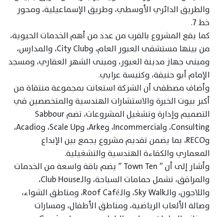
والطريق الدائري الأوسطي، وطريق الإسماعيلية، ومحور
خط 7.
كما يقع المشروع بالقرب من عدد من أهم الخدمات الحيوية،
من بينها مستشفى العبور العام، وCity Club، والمدارس،
ومبنى جهاز مدينة العبور، ومبنى الشهر العقاري، ومسجد
الإمام أبو حنيفة، وكنيسة عرابي.
وأضاف مصطفى أن الشركة استعانت بمجموعة منتقاة من
أكبر بيوت الخبرة والاستشارات الهندسية والمتخصصين في
التصميم وإدارة وتشغيل المشروعات، تضم Sabbour
Consulting، وIncommercial، وArke، وScale Up، وAcadio،
وRECO، بما يضمن تقديم مشروع يجمع بين الإبداع
المعماري والكفاءة الهندسية والتشغيلية.
وأشار إلى أن ” Town Ten ” يضم باقة واسعة من الخدمات
والمرافق، تشمل حمامات السباحة، والـClub House،
واللاجون، والـSky Walk، والـRoof Café، ومناطق الشواء،
وصالة الألعاب الرياضية، ومناطق الأطفال، ومسارات