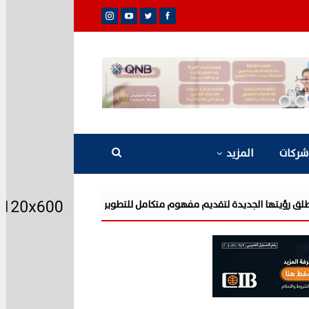
شركات
المزيد
شركة «AIG» تتعاون مع «CSCEC الصينية» بمشروع «AI Tower» بأعلى المعايير العالمية