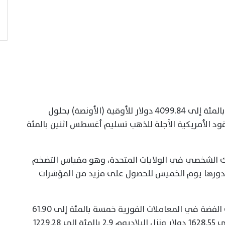
وانخفض الذهب في المعاملات الفورية 2.2 بالمئة إلى 4099.84 دولار للأوقية (الأونصة) بحلول ​
عت العقود الأمريكية الآجلة للذهب تسليم أغسطس اثنين ​بالمئة
اك الشخصي في الولايات المتحدة، وهو مقياس التضخم
ورها يوم الخميس ⁠للحصول على ​مزيد من المؤشرات
وبالنسبة ​للمعادن النفيسة الأخرى، انخفضت الفضة في المعاملات الفورية خمسة بالمئة إلى 61.90
دولار للأوقية، وتراجع البلاتين ثلاثة بالمئة إلى 1628.55 ​دولار ونزل البلاديوم 2.9 بالمئة إلى 1229.28