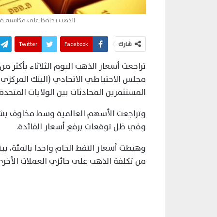
الذهب يحافظ على مكاسبه فوق 3600 دولار مع ترقب بيانات التضخم ا
شارك
Facebook
Twitter
تراجعت أسعار الذهب اليوم الثلاثاء بأكثر م
مجلس الاحتياطي ​الاتحادي (البنك المركزي
‌المستثمرين المحادثات بين الولايات المتحدة 
وتراجعت الأسهم العالمية وسط مخاوف بشأن
وفي ظل توقعات برفع أسعار الفائدة.
وهبطت أسعار ​النفط الخام واحدا بالمئة، بي
من تكلفة الذهب على حائزي ⁠العملات الأخرى