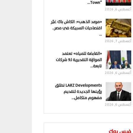
“Town…
أغسطس 6, 2026
«مرصد الذهب»: الكاش باك غيّر
اقتصاديات السبيكة في مصر..
…
أغسطس 7, 2026
«القابضة للمياه» تعتمد
الموازنة التقديرية لـ9 شركات
تابعة…
أغسطس 6, 2026
LARZ Developments تطلق
رؤيتها الجديدة لتقديم
مفهوم متكامل…
أغسطس 6, 2026
فيس بوك