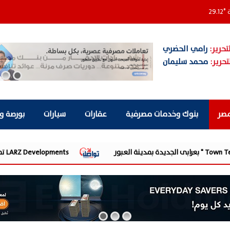
ة
°
29.12
تحرير:
رامي الحضري
تحرير:
محمد سليمان
مصر
بنوك وخدمات مصرفية
عقارات
سيارات
بورصة و
LARZ Developments تطلق رؤيتها الجديدة لتقديم مفهوم متكامل للتطوير العقاري في مصر