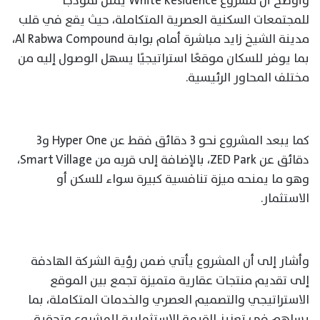
وأوضح أن مشروع White Residence يمثل نموذجًا
للمجتمعات السكنية العصرية المتكاملة، حيث يقع في قلب
مدينة الشيخ زايد مباشرة أمام بوابة Al Rabwa Compound،
بما يوفر للسكان موقعًا استراتيجيًا يسهل الوصول إليه من
مختلف المحاور الرئيسية.
كما يبعد المشروع نحو 3 دقائق فقط عن Hyper One و3
دقائق عن ZED Park، بالإضافة إلى قربه من Smart Village،
وهو ما يمنحه ميزة تنافسية كبيرة سواء للسكن أو
الاستثمار.
وأشار إلى أن المشروع يأتي ضمن رؤية الشركة الهادفة
إلى تقديم منتجات عقارية متميزة تجمع بين الموقع
الاستراتيجي والتصميم العصري والخدمات المتكاملة، بما
يساهم في تعزيز القيمة الاستثمارية للمشروع وتحقيق