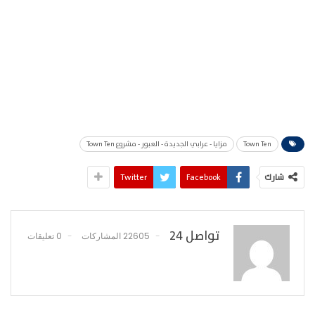
Town Ten
مزايا - عرابي الجديدة - العبور - مشروع Town Ten
شارك
Facebook
Twitter
تواصل 24
22605 المشاركات
0 تعليقات