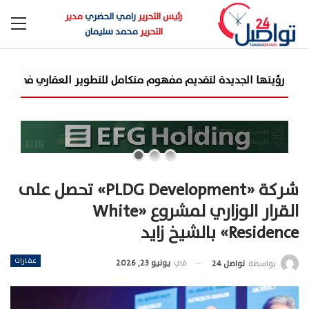
رئيس التحرير
رامي الحضري
مدير
التحرير
محمد سليمان
شركة «AIG» تتعاون مع «CSCEC الصينية» بمشروع «AI Tower» بأعلى المعايير العالمية
شركة «PLDG Development» تحصل على
القرار الوزاري لمشروع «White
Residence» بالشيخ زايد
عقارات
في
يونيو 23, 2026
بواسطة
تواصل 24