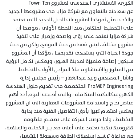
الكبرى، الاستشارى الهندسى لمشروع Town Ten.
عن سعادته بالتعاون مع شركة مزايا فى مشروعها الجديد
والذى يمثل نموذجا لمشروعات الجيل الجديد التي تعتمد
على التخطيط المتكامل منذ اللحظة الأولى ، موضحا أن
شركة مزايا تعتمد على رؤي واضحة وإصرار على تنفيذ
مشروع مختلف، ليس فقط من حيث الموقع، ولكن من حيث
جودة الحياة التي يستهدف تقديمها ، مؤكدا أن المشروع
سيكون إضافة متميزة لمدينة العبور، ويعكس تكامل الرؤية
بين المطور والاستشاري منذ المراحل الأولى للتخطيط.
واشار المهندس وليد عبدالغفار – رئيس مجلس إدارة
ProMEP Engineering المتخصصة فى تقديم حلول الهندسة
الكهروميكانيكية المتكاملة ، والتي أصبحت اليوم أحد أهم
عناصر نجاح واستدامة المشروعات العقارية الى ان المشروع
يعكس اهتمام كبيرا بأدق التفاصيل الفنية منذ بداية
التخطيط ، ولذا حرصت الشركة على تصميم منظومة
كهروميكانيكية تعتمد على أعلى معايير الكفاءة والسلامة،
مع مراعاة ترشيد استهلاك الطاقة وسهولة التشغيل