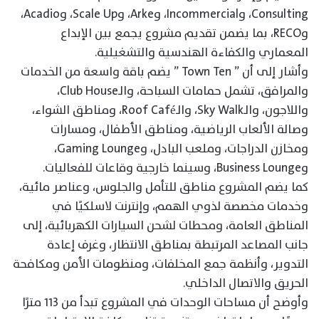
Consulting، وIncommercial، وArke، وScale Up، وAcadio،
وRECO، بما يضمن تقديم مشروع يجمع بين الإبداع
المعماري والكفاءة الهندسية والتشغيلية.
وأشار إلى أن ” Town Ten ” يضم باقة واسعة من الخدمات
والمرافق، تشمل حمامات السباحة، والـClub House،
واللاجون، والـSky Walk، والـRoof Café، ومناطق الشواء،
وصالة الألعاب الرياضية، ومناطق الأطفال، ومسارات
ومخازن الدراجات، وملعب البادل، وGaming Lounge،
وBusiness Lounge، وسينما خارجية وقاعات للفعاليات.
كما يضم المشروع مناطق للتأمل والجلوس، وعناصر مائية،
وخدمات مخصصة لذوي الهمم، وإنترنت لاسلكيًا في
المناطق العامة، ومحطات لشحن السيارات الكهربائية، إلى
جانب المصاعد المرتبطة بمناطق الانتظار، وغرف إعادة
التدوير، وأنظمة جمع المخلفات، ومنظومات الأمن ومكافحة
الحريق والاتصال الداخلي.
وأوضح أن مساحات الوحدات في المشروع تبدأ من ١١٣ مترًا