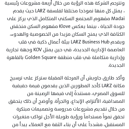
وتترجم الشركة هذه الرؤية من خلال أربعة مشروعات رئيسية
، يمثل كل منها نموذجا مختلفا لفلسفة LARZ حيث يقدم
Madai مفهوم المجتمع السكني المتكامل الذي يركز على
جودة الحياة ، بينما يعكس Klove مفهوم السكن منخفض
الكثافة الذي يمنح السكان مزيدا من الخصوصية والهدوء،
ويقدم LARZ Business Hub بيئة أعمال ذكية في قلب
العاصمة الإدارية الجديدة، في حين يمثل KOV وجهة تجارية
وإدارية متكاملة في قلب منطقة Golden Square بالقاهرة
الجديدة.
وأكد طارق جاويش أن المرحلة المقبلة ستركز على ترسيخ
مكانة LARZ كأحد المطورين الذين يقدمون قيمة حقيقية
للسوق المصري، مستندةً إلى قيمها الرصينة من
المصداقية، الألتزام، الإبداع، والجرأة. وأوضح أن ذلك يتحقق
من خلال تقديم مشروعات مدروسة وتصميمات مبتكرة
تحقق نمواً مستداماً ورؤية طويلة الأجل تواكب متغيرات
المستقبل، مشدداً على أن بناء الثقة مع العملاء يبدأ من