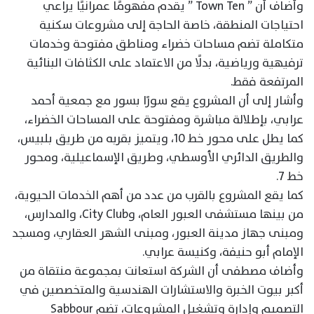
وأضاف أن ” Town Ten ” يقدم مفهومًا عمرانيًا يراعي
احتياجات المنطقة، خاصة الحاجة إلى مشروعات سكنية
متكاملة تضم مساحات خضراء ومناطق مفتوحة وخدمات
ترفيهية ورياضية، بدلًا من الاعتماد على الكثافات البنائية
المرتفعة فقط.
وأشار إلى أن المشروع يقع سورًا بسور مع جمعية أحمد
عرابي، بإطلالة مباشرة ومفتوحة على المساحات الخضراء،
كما يطل على محور خط 10، ويتميز بقربه من طريق بلبيس،
والطريق الدائري الأوسطي، وطريق الإسماعيلية، ومحور
خط 7.
كما يقع المشروع بالقرب من عدد من أهم الخدمات الحيوية،
من بينها مستشفى العبور العام، وCity Club، والمدارس،
ومبنى جهاز مدينة العبور، ومبنى الشهر العقاري، ومسجد
الإمام أبو حنيفة، وكنيسة عرابي.
وأضاف مصطفى أن الشركة استعانت بمجموعة منتقاة من
أكبر بيوت الخبرة والاستشارات الهندسية والمتخصصين في
التصميم وإدارة وتشغيل المشروعات، تضم Sabbour