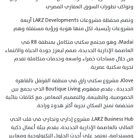
وتواكب تطورات السوق العقاري المصري.
وتضم محفظة مشروعات LARZ Developments أربعة
مشروعات رئيسية، لكل منها هوية ورؤية مستقلة وهم
Madai، وهو مجتمع سكني متكامل بمنطقة R8 في
العاصمة الإدارية الجديدة، صمم ليعزز جودة الحياة والانتماء
من خلال مساحات خضراء واسعة وخدمات متكاملة تقدم
تجربة سكنية عصرية.
Klove، مشروع سكني راقٍ في منطقة القرنفل بالقاهرة
الجديدة ، يقدم مفهوم Boutique Living الذي يجمع بين
الخصوصية، والطبيعة، والتصميم المعاصر، مع كثافات بنائية
منخفضة تمنح السكان تجربة أكثر هدوءً وراحة.
LARZ Business Hub، مشروع إداري وتجاري في قلب الحي
المالي بالعاصمة الإدارية الجديدة، يقدم بيئة أعمال ذكية
ومستدامة، تعتمد على أحدث الحلول التكنولوجية ومعايير