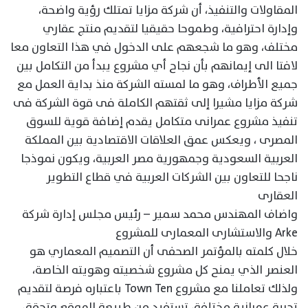
المقاولات والتنفيذ، أن شركة مزايا تمتلك رؤية واضحة،
وإدارة احترافية، وطموحا حقيقيا لتقديم منتج عقاري
مختلف، وهو ما شجعهم على الدخول في هذا التعاون معا
لافتا الى إيمانهم بأن نجاح أي مشروع يبدأ من التكامل بين
جميع الأطراف، وهو ما لمسته الشركة منذ بداية العمل مع
شركة مزايا مشيرا إلى ثقتهم الكاملة فى قوة الشركة فى
تنفيذ مشروع عمرانى متكامل يقدم إضافة قوية للسوق
المصرى ، ويعكس عمق العلاقات الاقتصادية بين المملكة
العربية السعودية وجمهورية مصر العربية، ويكون نموذجا
ناجحا للتعاون بين الشركات العربية في قطاع التطوير
العقارى
واضاف المهندس محمد سمير – رئيس مجلس إدارة شركة
Arke والاستشارى المعمارى للمشروع
خلال كلمته بالمؤتمر الصحفى أن التصميم المعماري هو
العنصر الذي يمنح كل مشروع شخصيته وهويته الخاصة،
ولذلك تعاملنا مع مشروع Town Ten باعتباره فرصة لتقديم
تجربة عمرانية مختلفة، تستفيد من طبيعة الموقع وتحقق