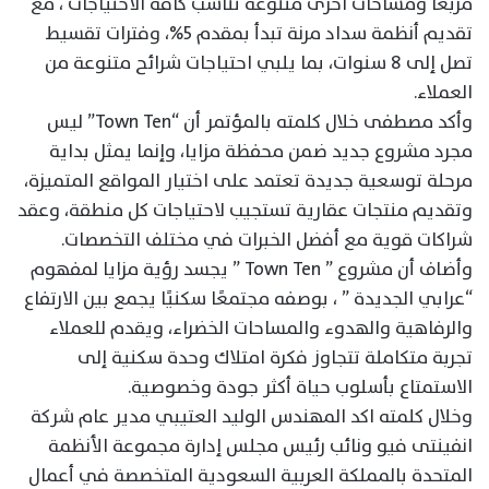
مربعًا ومساحات اخرى متنوعة تناسب كافة الاحتياجات ، مع
تقديم أنظمة سداد مرنة تبدأ بمقدم 5%، وفترات تقسيط
تصل إلى 8 سنوات، بما يلبي احتياجات شرائح متنوعة من
العملاء.
وأكد مصطفى خلال كلمته بالمؤتمر أن “Town Ten” ليس
مجرد مشروع جديد ضمن محفظة مزايا، وإنما يمثل بداية
مرحلة توسعية جديدة تعتمد على اختيار المواقع المتميزة،
وتقديم منتجات عقارية تستجيب لاحتياجات كل منطقة، وعقد
شراكات قوية مع أفضل الخبرات في مختلف التخصصات.
وأضاف أن مشروع ” Town Ten ” يجسد رؤية مزايا لمفهوم
“عرابي الجديدة ” ، بوصفه مجتمعًا سكنيًا يجمع بين الارتفاع
والرفاهية والهدوء والمساحات الخضراء، ويقدم للعملاء
تجربة متكاملة تتجاوز فكرة امتلاك وحدة سكنية إلى
الاستمتاع بأسلوب حياة أكثر جودة وخصوصية.
وخلال كلمته اكد المهندس الوليد العتيبي مدير عام شركة
انفينتى فيو ونائب رئيس مجلس إدارة مجموعة الأنظمة
المتحدة بالمملكة العربية السعودية المتخصصة في أعمال