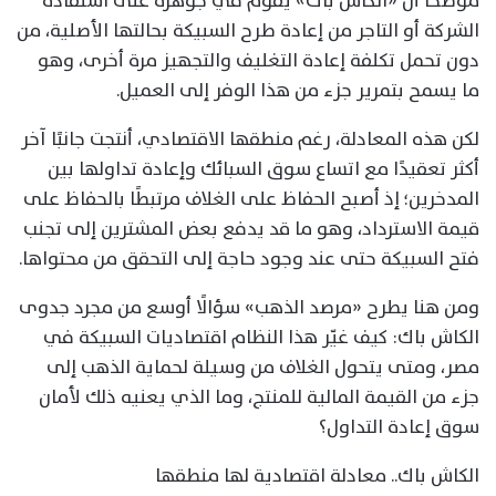
موضحًا أن «الكاش باك» يقوم في جوهره على استفادة
الشركة أو التاجر من إعادة طرح السبيكة بحالتها الأصلية، من
دون تحمل تكلفة إعادة التغليف والتجهيز مرة أخرى، وهو
ما يسمح بتمرير جزء من هذا الوفر إلى العميل.
لكن هذه المعادلة، رغم منطقها الاقتصادي، أنتجت جانبًا آخر
أكثر تعقيدًا مع اتساع سوق السبائك وإعادة تداولها بين
المدخرين؛ إذ أصبح الحفاظ على الغلاف مرتبطًا بالحفاظ على
قيمة الاسترداد، وهو ما قد يدفع بعض المشترين إلى تجنب
فتح السبيكة حتى عند وجود حاجة إلى التحقق من محتواها.
ومن هنا يطرح «مرصد الذهب» سؤالًا أوسع من مجرد جدوى
الكاش باك: كيف غيّر هذا النظام اقتصاديات السبيكة في
مصر، ومتى يتحول الغلاف من وسيلة لحماية الذهب إلى
جزء من القيمة المالية للمنتج، وما الذي يعنيه ذلك لأمان
سوق إعادة التداول؟
الكاش باك.. معادلة اقتصادية لها منطقها