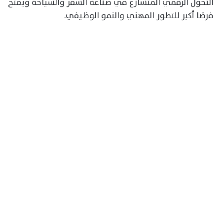
التحول الرقمي المتسارع في صناعة السفر والسياحة ويفتح
فرصًا أكبر للتطور المهني والنمو الوظيفي.