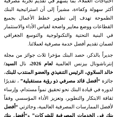
احتياجات العملاء، بما يسهم في تقديم تجربة مصرفية
أكثر سهولة وكفاءة، مشيراً إلى أن استراتيجية البنك
الطموحة تهدف إلى تطوير خطط الأعمال بجميع
القطاعات ووضع معايير واضحة لقياس الأداء والاستثمار
في البنية التحتية والتكنولوجية والتوسع الجغرافي
لضمان تقديم أفضل خدمة مصرفية لعملائنا.
جديراً بالذكر، حصد البنك مؤخرا ثلاث جوائز من مجلة
إنترناشونال بيزنس العالمية
لعام 2026،
نال
السيد/
خالد السلاوي، الرئيس التنفيذي والعضو المنتدب للبنك
،
جائزة
“أفضل قائد مصرفي ذو رؤية مستقبلية”
، تقديرًا
لدوره في قيادة البنك نحو تحقيق نمواً مستدام، وإرساء
ثقافة الابتكار والتطوير، وتعزيز الأداء المؤسسي وفقاً
لأفضل الممارسات المصرفية العالمية، وجائزتي
“أفضل
بنك في الخدمات المصرفية للشركات”
و
“أفضل بنك