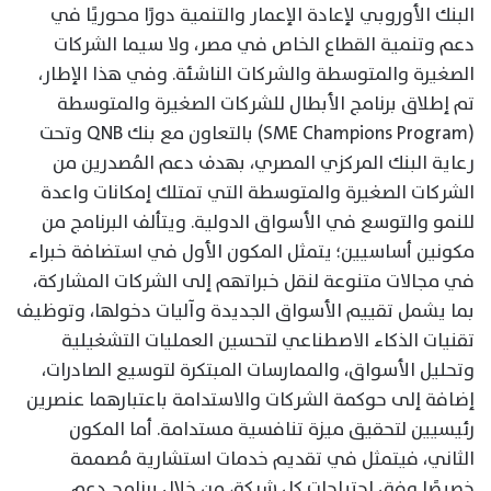
البنك الأوروبي لإعادة الإعمار والتنمية دورًا محوريًا في
دعم وتنمية القطاع الخاص في مصر، ولا سيما الشركات
الصغيرة والمتوسطة والشركات الناشئة. وفي هذا الإطار،
تم إطلاق برنامج الأبطال للشركات الصغيرة والمتوسطة
(SME Champions Program) بالتعاون مع بنك QNB وتحت
رعاية البنك المركزي المصري، بهدف دعم المُصدرين من
الشركات الصغيرة والمتوسطة التي تمتلك إمكانات واعدة
للنمو والتوسع في الأسواق الدولية. ويتألف البرنامج من
مكونين أساسيين؛ يتمثل المكون الأول في استضافة خبراء
في مجالات متنوعة لنقل خبراتهم إلى الشركات المشاركة،
بما يشمل تقييم الأسواق الجديدة وآليات دخولها، وتوظيف
تقنيات الذكاء الاصطناعي لتحسين العمليات التشغيلية
وتحليل الأسواق، والممارسات المبتكرة لتوسيع الصادرات،
إضافة إلى حوكمة الشركات والاستدامة باعتبارهما عنصرين
رئيسيين لتحقيق ميزة تنافسية مستدامة. أما المكون
الثاني، فيتمثل في تقديم خدمات استشارية مُصممة
خصيصًا وفق احتياجات كل شركة، من خلال برنامج دعم