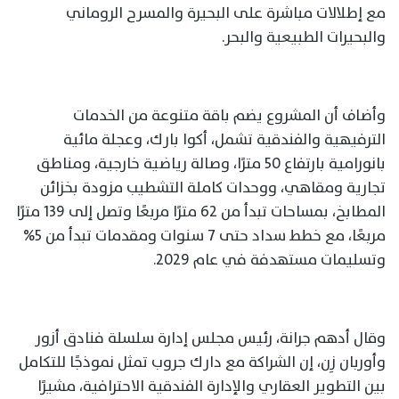
مع إطلالات مباشرة على البحيرة والمسرح الروماني
والبحيرات الطبيعية والبحر.
وأضاف أن المشروع يضم باقة متنوعة من الخدمات
الترفيهية والفندقية تشمل، أكوا بارك، وعجلة مائية
بانورامية بارتفاع 50 مترًا، وصالة رياضية خارجية، ومناطق
تجارية ومقاهي، ووحدات كاملة التشطيب مزودة بخزائن
المطابخ، بمساحات تبدأ من 62 مترًا مربعًا وتصل إلى 139 مترًا
مربعًا، مع خطط سداد حتى 7 سنوات ومقدمات تبدأ من 5%
وتسليمات مستهدفة في عام 2029.
وقال أدهم جرانة، رئيس مجلس إدارة سلسلة فنادق أزور
وأوربان زِن، إن الشراكة مع دارك جروب تمثل نموذجًا للتكامل
بين التطوير العقاري والإدارة الفندقية الاحترافية، مشيرًا