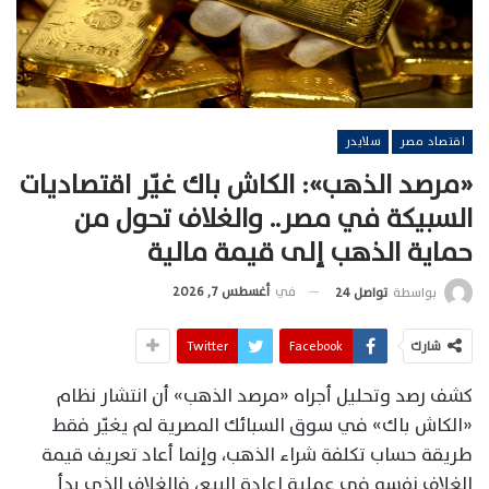
اقتصاد مصر
سلايدر
«مرصد الذهب»: الكاش باك غيّر اقتصاديات
السبيكة في مصر.. والغلاف تحول من
حماية الذهب إلى قيمة مالية
في
أغسطس 7, 2026
بواسطة
تواصل 24
شارك
Facebook
Twitter
كشف رصد وتحليل أجراه «مرصد الذهب» أن انتشار نظام
«الكاش باك» في سوق السبائك المصرية لم يغيّر فقط
طريقة حساب تكلفة شراء الذهب، وإنما أعاد تعريف قيمة
الغلاف نفسه في عملية إعادة البيع، فالغلاف الذي بدأ