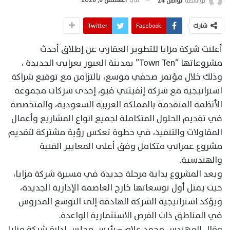
في
أغسطس 6, 2026
بواسطة
تواصل 24
شارك
Facebook
Twitter
أعلنت شركة مزايا للتطوير العقاري عن إطلاق أحدث
مشروعاتها “Town Ten” بمدينة العبور بعرابى الجديدة ،
وذلك خلال مؤتمر صحفي موسع، بالتزامن مع توقيع شراكة
استراتيجية مع شركة إنفينتي فيو، إحدى شركات مجموعة
الأنظمة المتقدمة بالمملكة العربية السعودية، والمتخصصة
في تقديم الحلول المتكاملة لجميع انواع المشاريع وأعمال
المقاولات والتنفيذ، في خطوة تعكس رؤية مشتركة لتقديم
مشروع عمراني متكامل وفق أعلى المعايير الفنية
والهندسية.
ويعد المشروع بداية مرحلة جديدة في مسيرة شركة مزايا،
حيث يمثل أول توسعاتها خارج العاصمة الإدارية الجديدة،
ويؤكد استراتيجية الشركة الهادفة إلى التوسع المدروس
في المناطق ذات الفرص الاستثمارية الواعدة.
وقال المهندس محمد علام – رئيس مجلس إدارة شركة مزايا