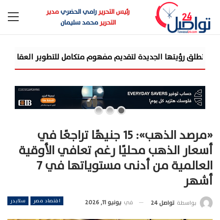
رئيس التحرير
رامي الحضري
مدير
التحرير
محمد سليمان
شركة «AIG» تتعاون مع «CSCEC الصينية» بمشروع «AI Tower» بأعلى ال
«مرصد الذهب»: 15 جنيهًا تراجعًا في
أسعار الذهب محليًا رغم تعافي الأوقية
العالمية من أدنى مستوياتها في 7
أشهر
اقتصاد مصر
سلايدر
في
يونيو 11, 2026
بواسطة
تواصل 24