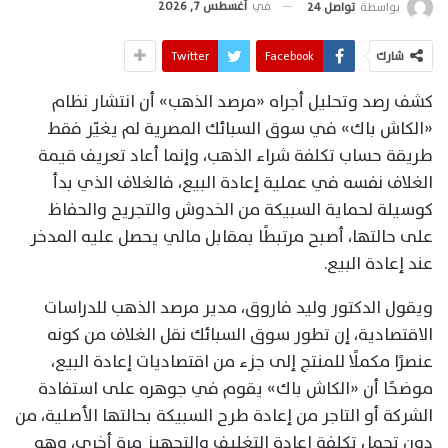
في
أغسطس 7, 2026
بواسطة
تواصل 24
شارك
Facebook
Twitter
كشف رصد وتحليل أجراه «مرصد الذهب» أن انتشار نظام
«الكاش باك» في سوق السبائك المصرية لم يغيّر فقط
طريقة حساب تكلفة شراء الذهب، وإنما أعاد تعريف قيمة
الغلاف نفسه في عملية إعادة البيع، فالغلاف الذي بدأ
كوسيلة لحماية السبيكة من الخدوش والتجريح والحفاظ
على حالتها، أصبح مرتبطًا بمقابل مالي يحصل عليه المدخر
عند إعادة البيع.
ويقول الدكتور وليد فاروق، مدير مرصد الذهب للدراسات
الاقتصادية، إن تطور سوق السبائك نقل الغلاف من كونه
عنصرًا مكملًا للمنتج إلى جزء من اقتصاديات إعادة البيع،
موضحًا أن «الكاش باك» يقوم في جوهره على استفادة
الشركة أو التاجر من إعادة طرح السبيكة بحالتها الأصلية، من
دون تحمل تكلفة إعادة التغليف والتجهيز مرة أخرى، وهو