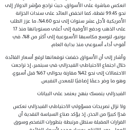
انعكس مباشرة على الأسواق، حيث تراجع مؤشر الدولار إلى
نحو 99.45 نقطة، كما انخفض العائد على سندات الخزانة
الأمريكية لأجل عشر سنوات إلى نحو 4.60%، ما عزز الطلب
على الذهب ودفع الأوقية إلى أعلى مستوياتها منذ 17
يونيو، لتوسع مكاسبها الأسبوعية إلى أكثر من 8%، في
أقوى أداء أسبوعي منذ بداية العام.
وأشار إلى أن الأسواق خفضت توقعاتها لرفع أسعار الفائدة
خلال اجتماع الاحتياطي الفيدرالي في سبتمبر، إذ تراجعت
الاحتمالات إلى نحو 42% مقارنة بحوالي 67% قبل أسبوع،
وهو ما وفر دعمًا إضافيًا للمعدن النفيس.
الفيدرالي يتمسك بنهج يعتمد على البيانات
ولا تزال تصريحات مسؤولي الاحتياطي الفيدرالي تعكس
قدرًا كبيرًا من الحذر، إذ يؤكد صناع السياسة النقدية أن
القرارات المقبلة ستظل مرتبطة بتطورات التضخم وسوق
العمل، دون الالتزام بمسار محدد لأسعار الفائدة.