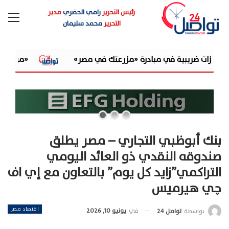
رئيس التحرير
رامي الحضري
مدير
التحرير
محمد سليمان
«مرصد الذهب»: الكاش باك غيّر ا
بنك أبوظبي التجاري – مصر يطلق
صندوقه النقدي ذو العائد اليومي
التراكمي”زايد كل يوم” بالتعاون مع إي اف
چي هيرميس
اقتصاد مصر
في
يونيو 10, 2026
بواسطة
تواصل 24