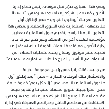
وفي هذا السياق، صرّح نبيل موسى، رئيس قطاع إدارة
الأصول في مصر بشركة إي اف چي هيرميس: “يسعدنا
التعاون مع بنك أبوظبي التجاري – مصر لإطلاق أول
صناديقهم الاستثمارية في السوق المحلية. ويعكس هذا
التعاون التزامنا الراسخ بتقديم حلول استثمارية بمعايير
مؤسسية لقاعدة أكبر من العملاء. وعبر دمج خبراتنا في
إدارة الأصول مع قاعدة العملاء القوية للبنك، نهدف إلى
تقديم منتج موثوق وفعال يدعم متطلبات العملاء، من
السيولة، مع التأسيس لطرح منتجات استثمارية مستقبلية”.
من جانبها، قالت رانيا حسن رئيس مجموعة الخزانة
والاستثمار ببنك أبوظبي التجاري – مصر: “يعد إطلاق أول
صندوق استثماري لنا في مصر ’ زايد كل يوم‘ خطوة هامة
ضمن استراتيجيتنا لتنويع محفظة منتجاتنا وتقديم قيمة
مضافة لعملائنا. وتتيح لنا الشراكة مع إي اف چي هيرميس،
الاستفادة من سجلهم الحافل وخبراتهم العميقة في إدارة