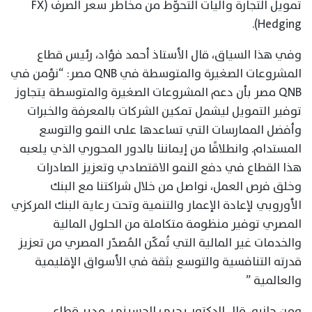
تمويل التجارة وآليات التحوّط من مخاطر سعر الصرف (FX
Hedging).
وفي هذا السياق، قال الأستاذ أحمد فؤاد، رئيس قطاع
المشروعات الصغيرة والمتوسطة في QNB مصر: “نؤمن في
QNB مصر بأن دعم المشروعات الصغيرة والمتوسطة يتجاوز
توفير التمويل ليشمل تمكين الشركات بالمعرفة والخبرات
وأفضل الممارسات التي تساعدها على النمو والتوسع
المستدام. وانطلاقًا من إيماننا بالدور المحوري الذي يلعبه
هذا القطاع في دفع النمو الاقتصادي وتعزيز الصادرات
وخلق فرص العمل، نواصل من خلال شراكتنا مع البنك
الأوروبي لإعادة الإعمار والتنمية وتحت رعاية البنك المركزي
المصري توفير منظومة متكاملة من الحلول المالية
والخدمات غير المالية التي تُمكّن المُصدّر المصري من تعزيز
قدرته التنافسية والتوسع بثقة في الأسواق الإقليمية
والعالمية ”
ومن جانبه، قال الدكتور يحيى الحسيني، مدير قطاع