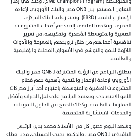
والمتوسطة (SME Champions Program)، وذلك في إطار
التعاون المستمر بين QNB مصر والبنك الأوروبي لإعادة
الإعمار والتنمية (EBRD)، وتحت رعاية البنك المركزي
المصري. ويهدف الملتقى إلى دعم أصحاب المشروعات
الصغيرة والمتوسطة المُصدرة، وتمكينهم من تعزيز
تنافسية أعمالهم من خلال تزويدهم بالمعرفة والأدوات
اللازمة للنمو والتوسّع في الأسواق المحلية والإقليمية
والعالمية.
ينطلق البرنامج من الرؤية المشتركة لـ QNB مصر والبنك
الأوروبي لإعادة الإعمار والتنمية بأهمية دعم قطاع
المشروعات الصغيرة والمتوسطة باعتباره أحد أبرز محركات
النمو الاقتصادي. ويعتمد البرنامج على نقل الخبرات وأفضل
الممارسات العالمية، وكذلك الجمع بين الحلول التمويلية
والخدمات الاستشارية المتخصصة.
وشهد اليوم حضور كل من: الأستاذ محمد بدير، الرئيس
التنفيذي لـ QNB مصر، والدكتور يحيى الحسيني، مدير قطاع