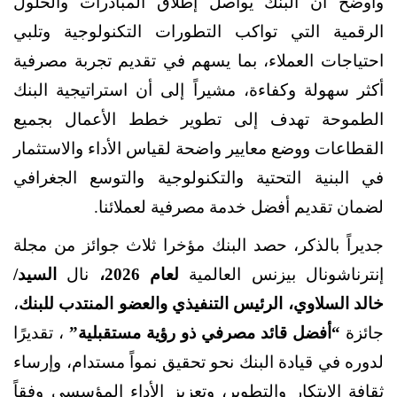
وأوضح أن البنك يواصل إطلاق المبادرات والحلول
الرقمية التي تواكب التطورات التكنولوجية وتلبي
احتياجات العملاء، بما يسهم في تقديم تجربة مصرفية
أكثر سهولة وكفاءة، مشيراً إلى أن استراتيجية البنك
الطموحة تهدف إلى تطوير خطط الأعمال بجميع
القطاعات ووضع معايير واضحة لقياس الأداء والاستثمار
في البنية التحتية والتكنولوجية والتوسع الجغرافي
لضمان تقديم أفضل خدمة مصرفية لعملائنا.
جديراً بالذكر، حصد البنك مؤخرا ثلاث جوائز من مجلة
إنترناشونال بيزنس العالمية
لعام 2026،
نال
السيد/
خالد السلاوي، الرئيس التنفيذي والعضو المنتدب للبنك
،
جائزة
“أفضل قائد مصرفي ذو رؤية مستقبلية”
، تقديرًا
لدوره في قيادة البنك نحو تحقيق نمواً مستدام، وإرساء
ثقافة الابتكار والتطوير، وتعزيز الأداء المؤسسي وفقاً