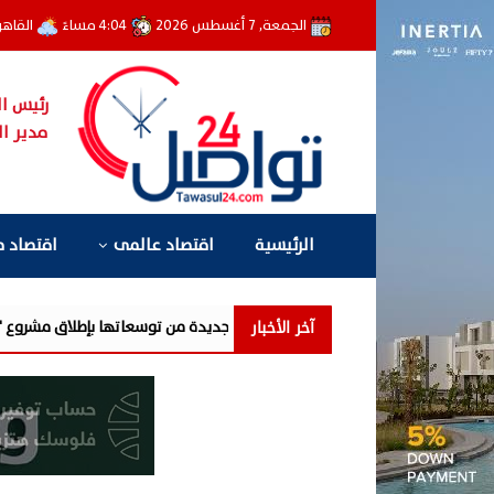
الجمعة, 7 أغسطس 2026
4:04 مساءً
القاهر
رئيس ال
مدير ال
الرئيسية
اقتصاد عالمى
اقتصاد 
آخر الأخبار
ايا تفتتح مرحلة جديدة من توسعاتها بإطلاق مشروع "Town Ten " بعرابى الجديدة بمدينة العبور