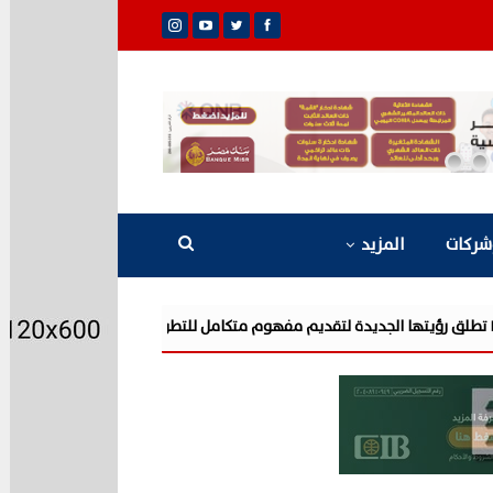
شركات
المزيد
شركة «AIG» تتعاون مع «CSCEC الصينية» بمشروع «AI Tower» بأعلى المعايير العالمية