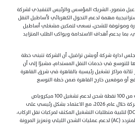
عيل منصور، الشريك المؤسس والرئيس التنفيذي لشركة
استراتيجية مهمة لدعم التحول الكهربائي لأساطيل النقل
طورة وموثوقة للشحن، نسعى لتمكين مشغلي أساطيل
ي، بما يدعم أهداف الاستدامة ويواكب الطلب المتزايد
جلس ادارة شركة أوبشن ترافيل، أن الشركة تتبنى خطة
 للتوسع في خدمات النقل المستدام، مشيرًا إلى أن
لاثة مراكز تشغيل رئيسية بالقاهرة في شرق القاهرة
قع أو موقعين خارج القاهرة ضمن خطة التوسع
وأضاف أن المشروع سيتضمن تركيب ما يقرب من 100 نقطة شحن لدعم تشغيل 100 ميكروباص
كهربائي ضمن برنامج التحول الكهربائي للشركة خلال عام 2026، مع الاعتماد بشكل رئيسي على
الشواحن السريعة العاملة بالتيار المستمر (DC) لتلبية متطلبات التشغيل المكثف لمركبات نقل الركاب،
إلى جانب إمكانية دمج حلول الشحن بالتيار المتردد (AC) لدعم عمليات الشحن الليلي وتعزيز المرونة