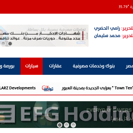
ة
°
35.79
تحرير:
رامي الحضري
تحرير:
محمد سليمان
مصر
بنوك وخدمات مصرفية
عقارات
سيارات
بورصة و
LARZ Developments تطلق رؤيتها الجديدة لتقديم مفهوم متكامل للتطوير العقاري في مصر