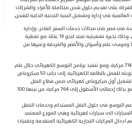
لشركة على تقديم حلول شحن متكاملة للأفراد والشركات
 العالمية في إدارة وتشغيل البنية التحتية الذكية للشحن.
ئدة في مصر في مجالات خدمات السفر الفاخر، وإدارة
الفعاليات، وخدمات النقل بسيارات مع سائق، وذلك بخبرة تشغيلية تمتد لنحو 19 عامًا، مع تغطية
تا ومرسى علم وأسوان والأقصر والغردقة وغيرها من
وتدير أوبشن ترافيل حاليًا أسطولًا يضم نحو 714 مركبة، ومع تنفيذ برنامج التوسع الكهربائي خلال عام
2026 ستضيف 50 ميكروباص كهربائي تم تحويله للعمل بالطاقة الكهربائية، إلى جانب 50 ميكروباص
تشغيل أول ميكروباص كهربائي ضمن قطاع النقل
السياحي والتشغيلي الخاص في مصر، ليرتفع بذلك إجمالي الأسطول إلى 764 مركبة، من بينها 100
دعم التوسع في حلول النقل المستدام وخدمات التنقل
لسيارات الى سيارات كهربائية وهي الموزع المعتمد
دخال المركبات التجارية الكهربائية المتقدمة وتقنيات