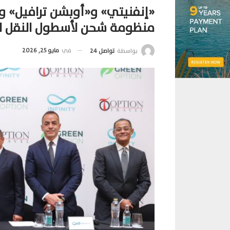
«إنفنيتي» و«أوبشن ترافيل» و«
منظومة شحن لأسطول النقل ا
في
مايو 25, 2026
بواسطة
تواصل 24