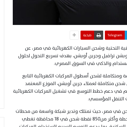
Telegram
طباعة
نية التحتية وشحن السيارات الكهربائية في مصر، عن
وبشن ترافيل وجرين أوبشن، بهدف تسريع التحول لحلول
المستدام والذكي في السوق المصري.
 ومتكاملة لشحن أسطول المركبات الكهربائية التابع
 شحن متكاملة لعملاء جرين أوبشن، الموزع المعتمد
م في دعم خطط التوسع في تشغيل المركبات الكهربائية
 التنقل المؤسسي.
شحن في مصر، حيث تمتلك وتدير شبكة واسعة من محطات
الشحن السريع والعادي والتي تضم 260 محطة وأكثر من850 نقطة شحن في 18 محافظة تغطي
 السكنية، بما يدعم التوسع السريع لاستخدام المركبات