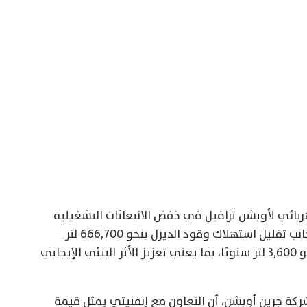
ربائي لأوبشن ترافيل في خفض الانبعاثات التشغيلية
المباشرة بما يعادل 2,520 طنًا سنويًا، إلى جانب تقليل استهلاك وقود الديزل بنحو 666,700 لتر
سنويًا، وخفض استهلاك زيوت المحركات بنحو 3,600 لتر سنويًا، بما يعني تعزيز الأثر البيئي الإيجابي
ركة جرين أوبشن، أن التعاون مع إنفنيتي يمثل قيمة