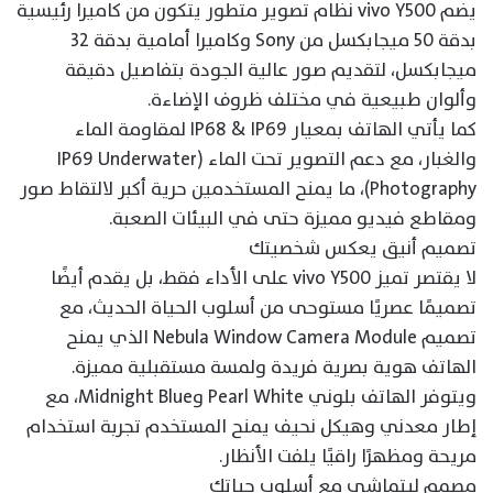
يضم vivo Y500 نظام تصوير متطور يتكون من كاميرا رئيسية
بدقة 50 ميجابكسل من Sony وكاميرا أمامية بدقة 32
ميجابكسل، لتقديم صور عالية الجودة بتفاصيل دقيقة
وألوان طبيعية في مختلف ظروف الإضاءة.
كما يأتي الهاتف بمعيار IP68 & IP69 لمقاومة الماء
والغبار، مع دعم التصوير تحت الماء (IP69 Underwater
Photography)، ما يمنح المستخدمين حرية أكبر لالتقاط صور
ومقاطع فيديو مميزة حتى في البيئات الصعبة.
تصميم أنيق يعكس شخصيتك
لا يقتصر تميز vivo Y500 على الأداء فقط، بل يقدم أيضًا
تصميمًا عصريًا مستوحى من أسلوب الحياة الحديث، مع
تصميم Nebula Window Camera Module الذي يمنح
الهاتف هوية بصرية فريدة ولمسة مستقبلية مميزة.
ويتوفر الهاتف بلوني Pearl White وMidnight Blue، مع
إطار معدني وهيكل نحيف يمنح المستخدم تجربة استخدام
مريحة ومظهرًا راقيًا يلفت الأنظار.
مصمم ليتماشى مع أسلوب حياتك