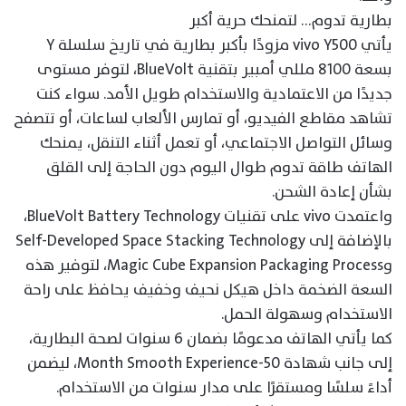
بطارية تدوم… لتمنحك حرية أكبر
يأتي vivo Y500 مزودًا بأكبر بطارية في تاريخ سلسلة Y
بسعة 8100 مللي أمبير بتقنية BlueVolt، لتوفر مستوى
جديدًا من الاعتمادية والاستخدام طويل الأمد. سواء كنت
تشاهد مقاطع الفيديو، أو تمارس الألعاب لساعات، أو تتصفح
وسائل التواصل الاجتماعي، أو تعمل أثناء التنقل، يمنحك
الهاتف طاقة تدوم طوال اليوم دون الحاجة إلى القلق
بشأن إعادة الشحن.
واعتمدت vivo على تقنيات BlueVolt Battery Technology،
بالإضافة إلى Self-Developed Space Stacking Technology
وMagic Cube Expansion Packaging Process، لتوفير هذه
السعة الضخمة داخل هيكل نحيف وخفيف يحافظ على راحة
الاستخدام وسهولة الحمل.
كما يأتي الهاتف مدعومًا بضمان 6 سنوات لصحة البطارية،
إلى جانب شهادة 50-Month Smooth Experience، ليضمن
أداءً سلسًا ومستقرًا على مدار سنوات من الاستخدام.