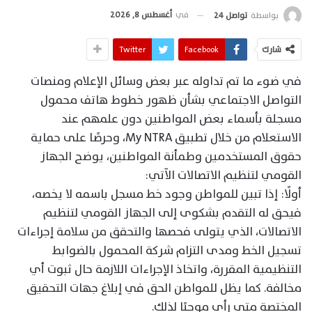
في
أغسطس 8, 2026
بواسطة
تواصل 24
شارك
Facebook
Twitter
في ضوء ما تم تداوله عبر بعض وسائل الإعلام ومنصات
التواصل الاجتماعي بشأن ظهور خطوط هاتف محمول
مسجلة بأسماء بعض المواطنين دون علمهم عند
الاستعلام من خلال تطبيق My NTRA، وحرصًا على حماية
حقوق المستخدمين وطمأنة المواطنين، يوضح الجهاز
القومي لتنظيم الاتصالات الآتي:
أولًا: إذا تبين للمواطن وجود خط مسجل باسمه لا يخصه،
فيحق له التقدم بشكوى إلى الجهاز القومي لتنظيم
الاتصالات، الذي يتولى فحصها والتحقق من سلامة إجراءات
تسجيل الخط ومدى التزام شركة المحمول بالضوابط
التنظيمية المقررة، واتخاذ الإجراءات اللازمة حال ثبوت أي
مخالفة. كما يظل للمواطن الحق في إبلاغ جهات التحقيق
المختصة متى رأى موجبًا لذلك.