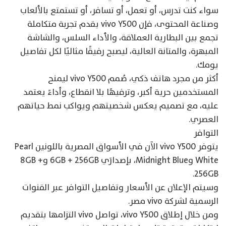
سواء كنت تدرس، أو تعمل، أو تسافر، أو تستمتع بالألعاب
وصناعة المحتوى، فإن vivo Y500 يقدم تجربة متكاملة
تجمع بين البطارية العملاقة، والأداء السلس، والشاشة
المبهرة، والمتانة العالية، ليصبح رفيقًا مثاليًا لكل تفاصيل
يومك.
أكثر من مجرد هاتف ذكي، صُمم vivo Y500 ليمنح
المستخدمين حرية أكبر، وترفيهًا بلا انقطاع، وأداءً يعتمد
عليه، مع تصميم يعكس شخصيتهم ويواكب نمط حياتهم
العصري.
التوافر
يتوفر vivo Y500 الآن في الأسواق المصرية باللونين Pearl
White وMidnight Blue، بإصدارَي 6GB + 256GB و8GB +
256GB.
وسيتم الإعلان عن الأسعار وتفاصيل التوافر عبر القنوات
الرسمية لشركة vivo مصر.
ومن خلال إطلاق vivo Y500، تواصل vivo التزامها بتقديم