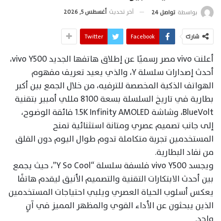
آخر تحديث
أغسطس 5, 2026
بواسطة
تواصل 24
شارك
Facebook
Twitter
أعلنت vivo مصر رسميًا عن إطلاق هاتفها الجديد vivo Y500،
أحدث إصدارات سلسلة Y، والذي يعيد تعريف مفهوم
الهواتف الذكية المخصصة للترفيه، من خلال الجمع بين أكبر
بطارية في تاريخ السلسلة بسعة 8100 مللي أمبير بتقنية
BlueVolt، وشاشة 1.5K Infinity AMOLED فائقة الوضوح،
إلى جانب تصميم عصري ومتانة استثنائية تمنح
المستخدمين تجربة متكاملة تدوم طوال اليوم دون القلق
من نفاد البطارية.
ويجسد vivo Y500 فلسفة سلسلة “Y So Cool”، حيث يجمع
بين أحدث الابتكارات التقنية والتصميم الأنيق ليقدم هاتفًا
يعكس أسلوب الحياة العصري ويلبي احتياجات المستخدمين
الذين يبحثون عن الأداء القوي والمظهر المميز في آنٍ
واحد.