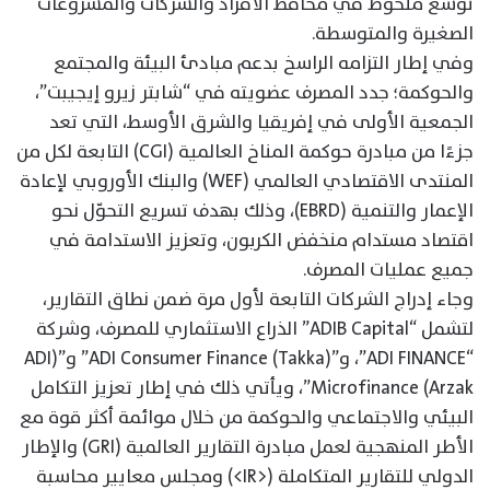
توسّع ملحوظ في محافظ الأفراد والشركات والمشروعات
الصغيرة والمتوسطة.
وفي إطار التزامه الراسخ بدعم مبادئ البيئة والمجتمع
والحوكمة؛ جدد المصرف عضويته في “شابتر زيرو إيجيبت”،
الجمعية الأولى في إفريقيا والشرق الأوسط، التي تعد
جزءًا من مبادرة حوكمة المناخ العالمية (CGI) التابعة لكل من
المنتدى الاقتصادي العالمي (WEF) والبنك الأوروبي لإعادة
الإعمار والتنمية (EBRD)، وذلك بهدف تسريع التحوّل نحو
اقتصاد مستدام منخفض الكربون، وتعزيز الاستدامة في
جميع عمليات المصرف.
وجاء إدراج الشركات التابعة لأول مرة ضمن نطاق التقارير،
لتشمل “ADIB Capital” الذراع الاستثماري للمصرف، وشركة
“ADI FINANCE”، و”ADI Consumer Finance (Takka)” و”(ADI
Microfinance (Arzak”، ويأتي ذلك في إطار تعزيز التكامل
البيئي والاجتماعي والحوكمة من خلال موائمة أكثر قوة مع
الأطر المنهجية لعمل مبادرة التقارير العالمية (GRI) والإطار
الدولي للتقارير المتكاملة (<IR>) ومجلس معايير محاسبة