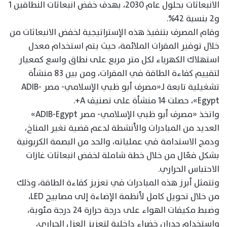
الانبعاثات بحلول عام 2030، بهدف خفض انبعاثات النطاقين 1
و2 بنسبة 42%.
وقام المصرف بتنفيذ هذه الإستراتيجية لخفض الانبعاثات من
خلال توفير المقرات الملائمة، حيث يتم استخدام معدل
استهلاك الكهرباء لكل متر مربع على نطاق واسع كمعيار
لتقييم كفاءة الطاقة في المقرات، ومن بين 83 منشأة
تشغيلية تابعة لـ«مصرف أبو ظبي الإسلامي- مصر ADIB-
Egypt»، حصلت 14 منشأة على تصنيف A+.
واتخذ «مصرف أبو ظبي الإسلامي- مصر ADIB-Egypt»
العديد من المبادرات والأنشطة لدعم قضية تغير المناخ،
ودمج الاستدامة في عملياته، والحد من البصمة الكربونية
بشكل فعّال من خلال خطة شاملة لخفض انبعاثات غازات
الاحتباس الحراري.
وتتمثل أبرز هذه المبادرات في تعزيز كفاءة الطاقة، وذلك
من خلال تحويل كامل لأنظمة الإضاءة إلى مصابيح LED،
وضبط مكيفات الهواء على درجة حرارة ٢٤ درجة مئوية،
واستخدام جدران خضراء داخلية لتعزيز العزل الحراري،