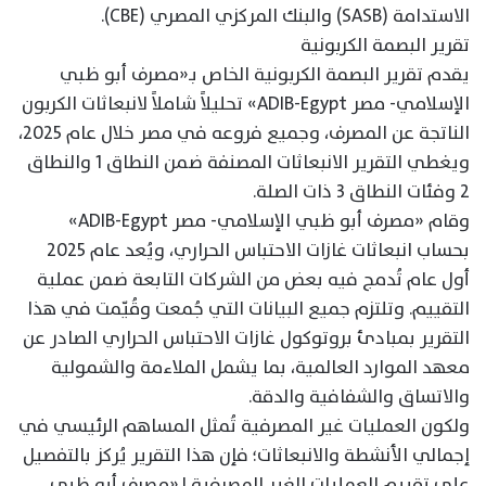
الاستدامة (SASB) والبنك المركزي المصري (CBE).
تقرير البصمة الكربونية
يقدم تقرير البصمة الكربونية الخاص بـ«مصرف أبو ظبي
الإسلامي- مصر ADIB-Egypt» تحليلاً شاملاً لانبعاثات الكربون
الناتجة عن المصرف، وجميع فروعه في مصر خلال عام 2025،
ويغطي التقرير الانبعاثات المصنفة ضمن النطاق 1 والنطاق
2 وفئات النطاق 3 ذات الصلة.
وقام «مصرف أبو ظبي الإسلامي- مصر ADIB-Egypt»
بحساب انبعاثات غازات الاحتباس الحراري، ويُعد عام 2025
أول عام تُدمج فيه بعض من الشركات التابعة ضمن عملية
التقييم. وتلتزم جميع البيانات التي جُمعت وقُيّمت في هذا
التقرير بمبادئ بروتوكول غازات الاحتباس الحراري الصادر عن
معهد الموارد العالمية، بما يشمل الملاءمة والشمولية
والاتساق والشفافية والدقة.
ولكون العمليات غير المصرفية تُمثل المساهم الرئيسي في
إجمالي الأنشطة والانبعاثات؛ فإن هذا التقرير يُركز بالتفصيل
على تقييم العمليات الغير المصرفية لـ«مصرف أبو ظبي