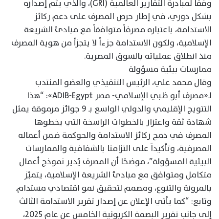
وفقًا لمبادرة التقارير العالمية (GRI)، والذي يتم إصداره
بشكل دوري، في إطار حرص المصرف على دعم ركائز
الاستدامة، باعتباره مصرفاً متوافقاً مع مبادئ الشريعة
الإسلامية، ولكون الاستدامة جزءاً لا يتجزأ من هوية المصرف
منذ انطلاق عملياته بالسوق المصرية.
ممارسات بيئية مسؤولة
وقال محمد علي، الرئيس التنفيذي والعضو المنتدب
لـ«مصرف أبو ظبي الإسلامي- مصر ADIB-Egypt»: “هذا
التتويج الإقليمي والدولي الواسع بـ 9 جوائز مرموقة يمثل
شهادة ثقة واعتزاز بالخطوات الراسخة التي يخطوها
المصرف في دمج ركائز الاستدامة والحوكمة ضمن أعماله
المصرفية، وتأكيداً على التزامنا بالشفافية والممارسات
البيئية المسؤولة”، موضحًا أن المصرف يُدير نموذج أعمال
متكامل ومتوافق مع مبادئ الشريعة الإسلامية، يتميّز
بالمرونة والتنوع، ومصمم لتحقيق نمو اقتصادي مستدام.
وتابع: “كما يأتي الإعلان عن إصدار تقرير الاستدامة الثالث
إلى جانب تقرير البصمة الكربونية الخامس عن عام 2025،