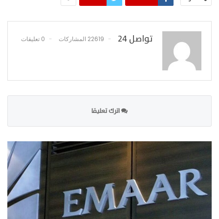
تواصل 24
22619 المشاركات
0 تعليقات
اترك تعليقا