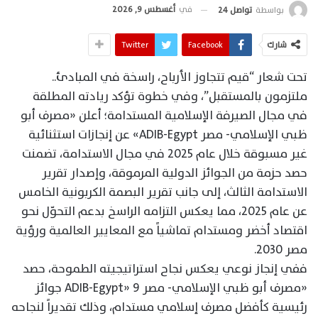
في
أغسطس 9, 2026
بواسطة
تواصل 24
شارك
Facebook
Twitter
تحت شعار “قيم تتجاوز الأرباح، راسخة في المبادئ..
ملتزمون بالمستقبل”، وفي خطوة تؤكد ريادته المطلقة
في مجال الصيرفة الإسلامية المستدامة؛ أعلن «مصرف أبو
ظبي الإسلامي- مصر ADIB-Egypt» عن إنجازات استثنائية
غير مسبوقة خلال عام 2025 في مجال الاستدامة، تضمنت
حصد حزمة من الجوائز الدولية المرموقة، وإصدار تقرير
الاستدامة الثالث، إلى جانب تقرير البصمة الكربونية الخامس
عن عام 2025، مما يعكس التزامه الراسخ بدعم التحوّل نحو
اقتصاد أخضر ومستدام تماشياً مع المعايير العالمية ورؤية
مصر 2030.
ففي إنجاز نوعي يعكس نجاح استراتيجيته الطموحة، حصد
«مصرف أبو ظبي الإسلامي- مصر ADIB-Egypt» 9 جوائز
رئيسية كأفضل مصرف إسلامي مستدام، وذلك تقديراً لنجاحه