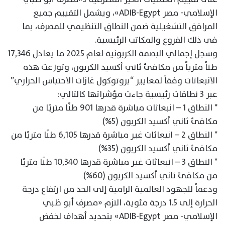
الإسلامي- مصر ADIB-Egypt»، ويشمل التقييم جميع
المرافق التشغيلية ضمن النطاق التنظيمي للمصرف، بما
في ذلك الفروع والمكاتب الرئيسية.
وسجل إجمالي البصمة الكربونية لعام 2025 ما يعادل 17,346
طناً مترياً من مكافئ ثاني أكسيد الكربون، وتوزعت هذه
الانبعاثات وفقاً لمعايير “بروتوكول غازات الاحتباس الحراري”
عبر 3 نطاقات رئيسية جاءت مؤشراتها كالتالي:
* النطاق 1 – انبعاثات مباشرة قدرها 901 طنًا متريًا من
مكافئ ثاني أكسيد الكربون (5%)
* النطاق 2 – انبعاثات غير مباشرة قدرها 6,105 طنًا متريًا من
مكافئ ثاني أكسيد الكربون (35%)
* النطاق 3 – انبعاثات غير مباشرة قدرها 10,340 طنًا متريًا
من مكافئ ثاني أكسيد الكربون (60%)
ودعماً للجهود العالمية الرامية إلى الحد من ارتفاع درجة
الحرارة إلى 1.5 درجة مئوية، التزم «مصرف أبو ظبي
الإسلامي- مصر ADIB-Egypt» بتحديد أهداف لخفض