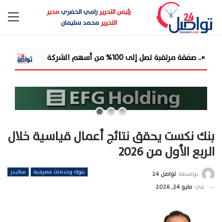
رئيس التحرير
رامي الحضري
مدير
التحرير
محمد سليمان
شركة
«مصرف أبو ظبي الإسلامي- مصر ADIB-Egypt» يتصدر مشهد الصيرفة المستدامة بـ 9
بنك نكست يحقق نتائج أعمال قياسية خلال
الربع الأول من 2026
بنوك وخدمات مصرفية
سلايدر
بواسطة
تواصل 24
في
مايو 24, 2026