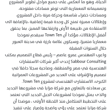
الحياة، وهو ما انعكس على جميع مراحل تطوير المشروع
وتصميماته المعمارية التى توفر مساحات مفتوحة،
ومساحات خضراء شاسعة وحركة مرنة داخل المشروع،
وإطلالات مميزة تمنح كل وحدة قيمة إضافية ،بالإضافة الى
الاستفادة من طبيعة الأرض وارتفاعها المميز، بما يحقق
أفضل الإطلالات، مؤكدا أن Town Ten سيقدم نموذجا
معماريا متميزا، وسيكون علامة بارزة في مدينة العبور
خلال السنوات المقبلة
واعرب المهندس عمرو عاصم – رئيس قطاع التصميم بمكتب
Sabbour Consulting إحدى أكبر شركات الاستشارات
الهندسية في مصر والمنطقة، وصاحبة سجلا حافلا في
تصميم والإشراف على العديد من المشروعات العمرانية
الكبرى، الاستشارى الهندسى لمشروع Town Ten.
عن سعادته بالتعاون مع شركة مزايا فى مشروعها الجديد
والذى يمثل نموذجا لمشروعات الجيل الجديد التي تعتمد
على التخطيط المتكامل منذ اللحظة الأولى ، موضحا أن
شركة مزايا تعتمد على رؤي واضحة وإصرار على تنفيذ