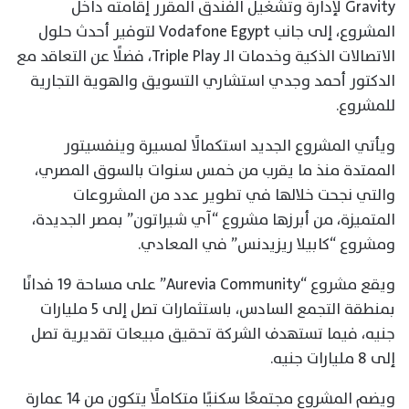
Gravity لإدارة وتشغيل الفندق المقرر إقامته داخل
المشروع، إلى جانب Vodafone Egypt لتوفير أحدث حلول
الاتصالات الذكية وخدمات الـ Triple Play، فضلًا عن التعاقد مع
الدكتور أحمد وجدي استشاري التسويق والهوية التجارية
للمشروع.
ويأتي المشروع الجديد استكمالًا لمسيرة وينفسيتور
الممتدة منذ ما يقرب من خمس سنوات بالسوق المصري،
والتي نجحت خلالها في تطوير عدد من المشروعات
المتميزة، من أبرزها مشروع “آي شيراتون” بمصر الجديدة،
ومشروع “كابيلا ريزيدنس” في المعادي.
ويقع مشروع “Aurevia Community” على مساحة 19 فدانًا
بمنطقة التجمع السادس، باستثمارات تصل إلى 5 مليارات
جنيه، فيما تستهدف الشركة تحقيق مبيعات تقديرية تصل
إلى 8 مليارات جنيه.
ويضم المشروع مجتمعًا سكنيًا متكاملًا يتكون من 14 عمارة