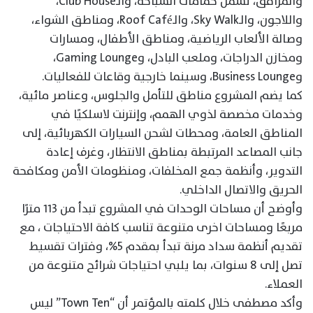
والمرافق، تشمل حمامات السباحة، والـClub House،
واللاجون، والـSky Walk، والـRoof Café، ومناطق الشواء،
وصالة الألعاب الرياضية، ومناطق الأطفال، ومسارات
ومخازن الدراجات، وملعب البادل، وGaming Lounge،
وBusiness Lounge، وسينما خارجية وقاعات للفعاليات.
كما يضم المشروع مناطق للتأمل والجلوس، وعناصر مائية،
وخدمات مخصصة لذوي الهمم، وإنترنت لاسلكيًا في
المناطق العامة، ومحطات لشحن السيارات الكهربائية، إلى
جانب المصاعد المرتبطة بمناطق الانتظار، وغرف إعادة
التدوير، وأنظمة جمع المخلفات، ومنظومات الأمن ومكافحة
الحريق والاتصال الداخلي.
وأوضح أن مساحات الوحدات في المشروع تبدأ من ١١٣ مترًا
مربعًا ومساحات اخرى متنوعة تناسب كافة الاحتياجات ، مع
تقديم أنظمة سداد مرنة تبدأ بمقدم 5%، وفترات تقسيط
تصل إلى 8 سنوات، بما يلبي احتياجات شرائح متنوعة من
العملاء.
وأكد مصطفى خلال كلمته بالمؤتمر أن “Town Ten” ليس