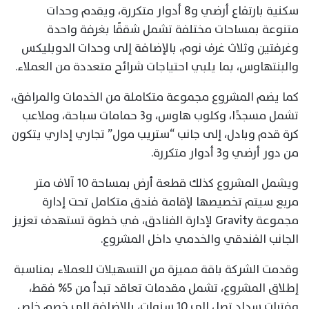
سكنية بارتفاع أرضي و8 أدوار متكررة، ويقدم وحدات
متنوعة بمساحات مختلفة تشمل شققًا بغرفة واحدة
وغرفتين وثلاث غرف نوم، بالإضافة إلى وحدات الدوبليكس
والبنتهاوس، بما يلبي احتياجات شرائح متعددة من العملاء.
كما يضم المشروع مجموعة متكاملة من الخدمات والمرافق،
تشمل مسجدًا، وكلوب هاوس، و3 حمامات سباحة، وملاعب
كرة قدم وبادل، إلى جانب “ستريب مول” تجاري إداري يتكون
من دور أرضي و3 أدوار متكررة.
ويشمل المشروع كذلك قطعة أرض بمساحة 10 آلاف متر
مربع سيتم تخصيصها لإقامة فندق متكامل تحت إدارة
مجموعة Gravity لإدارة الفنادق، في خطوة تستهدف تعزيز
الجانب الفندقي والخدمي داخل المشروع.
وقدمت الشركة باقة مميزة من التسهيلات للعملاء بمناسبة
إطلاق المشروع، تشمل مقدمات تعاقد تبدأ من 5% فقط،
وفترات سداد تصل إلى 10 سنوات، بالإضافة إلى خصم خاص