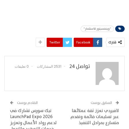
"وينفسيتور للاستثمار"
شارك
Facebook
Twitter
تواصل 24
2531 المشاركات
0 تعليقات
السابق بوست
القادم بوست
لافيردي تعزز ثقة عملائها
تيك سورس تشارك في
عبر تسليمات قائمة وتقدم
LaunchPad Expo 2026
متسارع بمراحل التنفيذ
لدعم رواد الأعمال وتعزيز
خدمات التعهيد والتحول