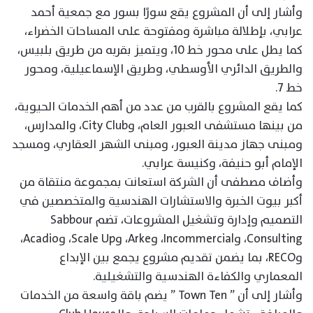
وأشار إلى أن المشروع يقع سورًا بسور مع جمعية أحمد
عرابي، بإطلالة مباشرة ومفتوحة على المساحات الخضراء،
كما يطل على محور خط 10، ويتميز بقربه من طريق بلبيس،
والطريق الدائري الأوسطي، وطريق الإسماعيلية، ومحور
خط 7.
كما يقع المشروع بالقرب من عدد من أهم الخدمات الحيوية،
من بينها مستشفى العبور العام، وCity Club، والمدارس،
ومبنى جهاز مدينة العبور، ومبنى الشهر العقاري، ومسجد
الإمام أبو حنيفة، وكنيسة عرابي.
وأضاف مصطفى أن الشركة استعانت بمجموعة منتقاة من
أكبر بيوت الخبرة والاستشارات الهندسية والمتخصصين في
التصميم وإدارة وتشغيل المشروعات، تضم Sabbour
Consulting، وIncommercial، وArke، وScale Up، وAcadio،
وRECO، بما يضمن تقديم مشروع يجمع بين الإبداع
المعماري والكفاءة الهندسية والتشغيلية.
وأشار إلى أن ” Town Ten ” يضم باقة واسعة من الخدمات