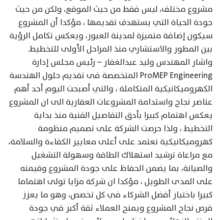
مشروع مختلف، ليس فقط من حيث الموقع، ولكن من حيث
جودة الحياة التي يستهدف تقديمها ، مؤكدا أن المشروع
سيكون إضافة متميزة لمدينة العبور، ويعكس تكامل الرؤية
بين المطور والاستشاري منذ المراحل الأولى للتخطيط.
واشار المهندس وليد عبدالغفار – رئيس مجلس إدارة
ProMEP Engineering المتخصصة فى تقديم حلول الهندسة
الكهروميكانيكية المتكاملة ، والتي أصبحت اليوم أحد أهم
عناصر نجاح واستدامة المشروعات العقارية الى ان المشروع
يعكس اهتمام كبيرا بأدق التفاصيل الفنية منذ بداية
التخطيط ، ولذا حرصت الشركة على تصميم منظومة
كهروميكانيكية تعتمد على أعلى معايير الكفاءة والسلامة،
مع مراعاة ترشيد استهلاك الطاقة وسهولة التشغيل
والصيانة، بما يضمن الحفاظ على جودة المشروع وقيمته
على المدى الطويل ، مؤكدا ان شركة مزايا تولى اهتماما
كبيرا باختيار أفضل الشركاء في كل تخصص، وهو ما يعزز
فرص نجاح المشروع ويمنح العملاء ثقة أكبر في جودة