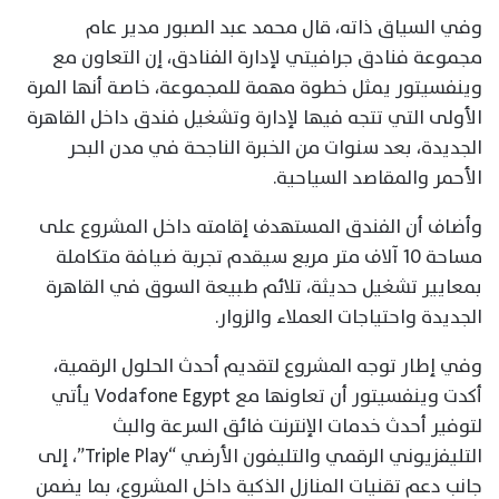
وفي السياق ذاته، قال محمد عبد الصبور مدير عام
مجموعة فنادق جرافيتي لإدارة الفنادق، إن التعاون مع
وينفسيتور يمثل خطوة مهمة للمجموعة، خاصة أنها المرة
الأولى التي تتجه فيها لإدارة وتشغيل فندق داخل القاهرة
الجديدة، بعد سنوات من الخبرة الناجحة في مدن البحر
الأحمر والمقاصد السياحية.
وأضاف أن الفندق المستهدف إقامته داخل المشروع على
مساحة 10 آلاف متر مربع سيقدم تجربة ضيافة متكاملة
بمعايير تشغيل حديثة، تلائم طبيعة السوق في القاهرة
الجديدة واحتياجات العملاء والزوار.
وفي إطار توجه المشروع لتقديم أحدث الحلول الرقمية،
أكدت وينفسيتور أن تعاونها مع Vodafone Egypt يأتي
لتوفير أحدث خدمات الإنترنت فائق السرعة والبث
التليفزيوني الرقمي والتليفون الأرضي “Triple Play”، إلى
جانب دعم تقنيات المنازل الذكية داخل المشروع، بما يضمن