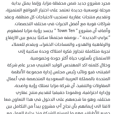
مجرد مشروع جديد ضمن محفظة مزايا، وإنما يمثل بداية
مرحلة توسعية جديدة تعتمد على اختيار المواقع المتميزة،
وتقديم منتجات عقارية تستجيب لاحتياجات كل منطقة، وعقد
شراكات قوية مع أفضل الخبرات في مختلف التخصصات.
وأضاف أن مشروع ” Town Ten ” يجسد رؤية مزايا لمفهوم
“عرابي الجديدة ” ، بوصفه مجتمعًا سكنيًا يجمع بين الارتفاع
والرفاهية والهدوء والمساحات الخضراء، ويقدم للعملاء
تجربة متكاملة تتجاوز فكرة امتلاك وحدة سكنية إلى
الاستمتاع بأسلوب حياة أكثر جودة وخصوصية.
وخلال كلمته اكد المهندس الوليد العتيبي مدير عام شركة
انفينتى فيو ونائب رئيس مجلس إدارة مجموعة الأنظمة
المتحدة بالمملكة العربية السعودية المتخصصة في أعمال
المقاولات والتنفيذ، أن شركة مزايا تمتلك رؤية واضحة،
وإدارة احترافية، وطموحا حقيقيا لتقديم منتج عقاري
مختلف، وهو ما شجعهم على الدخول في هذا التعاون معا
لافتا الى إيمانهم بأن نجاح أي مشروع يبدأ من التكامل بين
جميع الأطراف، وهو ما لمسته الشركة منذ بداية العمل مع