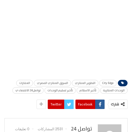
City Edge
التطوير العقاري
السوق العقاري المصري
العقارات
الوحدات العقارية
تأخير الاستلام
تأخير تسليم الوحدات
تواصل24 الاقتصادي
شارك
Facebook
Twitter
تواصل 24
2531 المشاركات
0 تعليقات