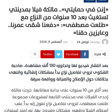
«إنتِ في حمايتي».. مالكة فيلا بمدينتي
تستغيث بعد 10 سنوات من النزاع مع
«طلعت مصطفى»: «دفعنا شقى عمرنا..
وعايزين حقنا»
في
أغسطس 9, 2026
بواسطة
تواصل 24
شارك
Facebook
Twitter
بعد انتشار فيديو لها وتجاوزه 130 ألف مشاهدة.. صاحبة
الشكوى تروي تفاصيل نزاع بدأ بمشكلات إنشائية وانتهى
بخلافات حول الإصلاح والصيانة وواقعة سرقة
بعد أكثر من 10 سنوات على بداية معاناتها، خرجت مالكة
إحدى الفيلات فى مدينتي التابعة لمشروعات مجموعة
طلعت مصطفى، لتروي تفاصيل نزاع تقول إنه بدأ عقب
استلام الفيلا وظهور مشكلات وشروخ بها، ثم امتد لسنوات،