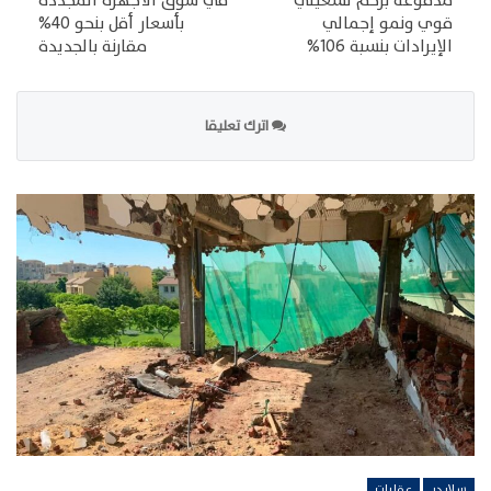
مدفوعة بزخم تشغيلي
في سوق الأجهزة المُجددة
قوي ونمو إجمالي
بأسعار أقل بنحو 40%
الإيرادات بنسبة 106%
مقارنة بالجديدة
اترك تعليقا
سلايدر
عقارات