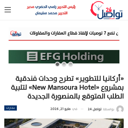
رئيس التحرير
رامي الحضري
مدير
التحرير
محمد سليمان
«مرصد الذهب»: أسعار الذهب ترتفع 8% بالأسواق العالمية خلال الأسبوع.. والأوقية عند
«أركانيا للتطوير» تطرح وحدات فندقية
بمشروع «New Mansoura Hotel» لتلبية
الطلب المتوقع بالمنصورة الجديدة
عقارات
في
مايو 21, 2026
بواسطة
تواصل 24