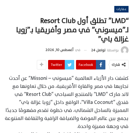
عقارات
“LMD” تطلق أول Resort Club
لـ”ميسوني” في مصر وأفريقيا بـ”زويا
غزالة باي”
في
أغسطس 10, 2026
بواسطة
تواصل 24
شارك
Facebook
Twitter
كشفت دار الأزياء العالمية “ميسوني – Missoni” عن أحدث
تجاربها في مصر والقارة الأفريقية، من خلال تعاونها مع
لاند مارك “LMD” بالمنتجع السياحي “Resort Club” في
فندق “Villa Coconut”، الواقع داخل “زويا غزالة باي”
المميزة بالساحل الشمالي، في خطوة تقدم مفهومًا جديدًا
يجمع بين عالم الموضة والضيافة الراقية والثقافة المتنوعة
في وجهة مميزة واحدة.