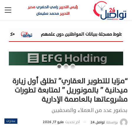
رئيس التحرير
رامي الحضري
مدير
التحرير
محمد سليمان
نين دون علمهم
«كازاموند» تحتفي بدمياط وأهلها بحملة م
“مزايا للتطوير العقاري” تطلق أول زيارة
ميدانية ” بالمونوريل ” لمتابعة تطورات
مشروعاتها بالعاصمة الإدارية
بحضور عدد من العملاء والصحفيين
عقارات
آخر تحديث
مايو 17, 2026
بواسطة
تواصل 24