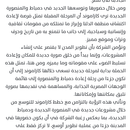
الجاذبة في مصر.
ومن خلال حضورها وتوسعها الجديد في دمياط والمنصورة
الجديدة ترى كازاموند أن المرحلة المقبلة تمثل فرصة لإعادة
اكتشاف منطقة الدلتا وإبراز ما تمتلكه من مقومات ثقافية
وإنسانية وسياحية، إلى جانب ما تتمتع به من تاريخ وحرف
وتراث وموقع مميز.
وتؤمن الشركة بأن تطوير المدن لا يقتصر على إنشاء
المشروعات، وإنما يبدأ من خلق صورة جديدة للمكان وإعادة
تسليط الضوء على مقوماته وما يميزه. ومن هنا، تمثل هذه
الحملة بداية لمرحلة جديدة تسعى خلالها كازاموند إلى أن
تكون جزءًا من رحلة إعادة دمياط والمنصورة إلى قائمة
الوجهات المصرية الجذابة، والمساهمة في تقديمها بصورة
تليق بمكانتها وإمكاناتها.
وتأتي هذه الرؤية بالتزامن مع خطط كازاموند للتوسع من
خلال مشروعات جديدة في المنصورة الجديدة ودمياط
الجديدة، بما يعكس رغبة الشركة في أن يكون حضورها في
المدينة جزءًا من عملية تطوير أوسع، لا تركز فقط على