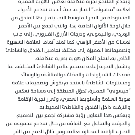
ويقدم المنتجع تجربة متكاملة تعكس الهوية المميزة
لعلامة “ميسوني” التجارية، حيث أعادت تقديم الأجواء
المستوحاة من البحر المتوسط التي يتميز بها الفندق من
خلال لوحة الألوان الخاصة بها، والتي تجمع بين الأخضر
الزمردي، والليموني، ودرجات الأزرق الفيروزي، إلى جانب
لمسات من الأصفر الزاهي. كما تمتد أنماط العلامة الشهيرة
وتصميماتها المميزة إلى مختلف تفاصيل الفندق والشاطئ
الخاص به، لتمنح المكان هوية بصرية متكاملة.
وتشمل التجربة إعادة تصميم عناصر الشاطئ المختلفة، بما
في ذلك الشيزلونجات والمظلات والمناشف والوسائد
ومستلزمات الشاطئ باستخدام نقوش وتصميمات علامة
“ميسوني” المميزة، تحوّل المنطقة إلى مساحة تعكس
هوية العلامة وأسلوبها العصري، وتعزز تجربة الإقامة
والترفيه داخل الفندق والشاطئ المحيط به.
ويعكس هذا التعاون رؤية مشتركة تجمع بين التصميم
والحرفية والتفاعل مع الثقافة من خلال تقديم مجموعة من
التجارب الراقية المختارة بعناية. ومن خلال الدمج بين الفن