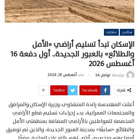
سلايدر
عقارات
الإسكان تبدأ تسليم أراضي «الأمل
والطلائع» بالعبور الجديدة.. أول دفعة 16
أغسطس 2026
في
أغسطس 10, 2026
بواسطة
تواصل 24
شارك
Facebook
Twitter
أعلنت المهندسة راندة المنشاوي، وزيرة الإسكان والمرافق
والمجتمعات العمرانية، بدء إجراءات تسليم قطع الأراضي
المخصصة للمواطنين بالأراضي المضافة بمنطقتي الأمل
والطلائع «سابقًا» بمدينة العبور الجديدة، والذين تم توفيق
أوضاعهم وتخصيص أراضٍ لهم بالقرعات العلنية، وفقًا