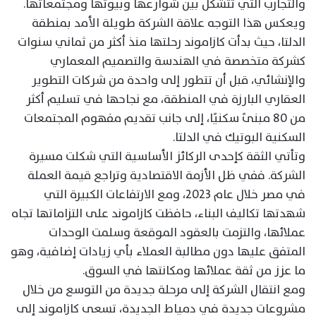
والتجارب التي تتشكل بين شوارعها وبيوتها ومجتمعاتها.
ويعكس هذا التوجه علاقة الشركة طويلة الأمد بمنطقة
الدلتا، حيث بدأت كازاموند رحلتها منذ أكثر من ثماني سنوات
كشركة متخصصة في الهندسة والتصميم المعماري
والإنشائي، قبل أن تتطور إلى واحدة من شركات التطوير
العقاري البارزة في المنطقة، مع نجاحها في تسليم أكثر
من 80 مبنىً سكنيًا، إلى جانب تقديم مفهوم المجتمعات
السكنية البوتيك في الدلتا.
وتأتي الثقة كإحدى الركائز الأساسية التي شكلت مسيرة
الشركة. ففي ظل الأزمة الاقتصادية وتراجع قيمة العملة
في مصر خلال عام 2023، ومع الارتفاعات الكبيرة التي
شهدتها تكاليف البناء، حافظت كازاموند على التزاماتها تجاه
عملائها، والتزمت بالعقود الموقعة وسلمت الوحدات
المتفق عليها دون مطالبة العملاء بأي زيادات إضافية، وهو
ما عزز من ثقة عملائها ومكانتها في السوق.
ومع انتقال الشركة إلى مرحلة جديدة من التوسع من خلال
مشروعات جديدة في دمياط الجديدة، تسعى كازاموند إلى