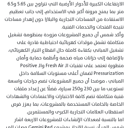
الارتفاعات الكبيرة للأدوار الأرضية التي تتراوح بين 5.65 و6.5
متر بما يمنح مرونة أكبر في الاستخدام، إلى جانب تعظيم
الاستفادة من المساحات التجارية والبلازا دون إهدار مساحات
نتيجة الفتحات والخدمات الفنية.
وأكد شمس أن جميع المشروعات مزودة بمنظومة تشغيل
متكاملة تشمل مولدات كهربائية احتياطية قادرة على
تشغيل المباني بكفاءة كاملة حال انقطاع التيار الكهربائي،
بالإضافة إلى خزانات مياه ضخمة وأنظمة حماية وأمان
متطورة تعتمد على تقنيات الـ Fresh Air والـ Positive
Pressurization لضمان أعلى مستويات السلامة داخل
المباني ، موضحا أن جميع المشروعات تضم جراجات واسعة
تستوعب ما بين 230 و250 سيارة، فضلًا عن إعداد ملفات
فنية متكاملة تضم كافة الاختبارات والاعتمادات والشهادات
الخاصة بالخامات المستخدمة بالمشروعات، بما يعزز فرص
استقطاب العلامات التجارية الكبرى والمستثمرين.
اما بالنسبة لمعدلات الإنشاءات للمشروعات الاربعة اشار
شمس الى أن نسبة الإنجاز بمشروع Gemini Red وصلت إلى