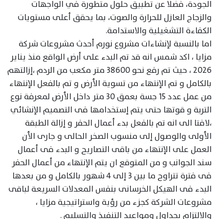
الجودة، فضلا عن تطبيق حلول متطورة في الواجهات
والزجاج العازل للحرارة والصوت، بما يحقق أعلى مستويات
الكفاءة التشغيلية والاستدامة.
اما بالنسبة لإنشاءات مشروع نورم أحدث مشروعات شركة
مزايا ، اكد شمس انه قد تم البدء على أرض الواقع منذ يناير
2026 ، حيث تم رفع نحو 38600 متر مكعب من الردم ،إزالتهم
بالكامل و تم الإنتهاء من تسوية الأرض و تم بالفعل الإنتهاء
من عمل عدد 15 جسة بعمق 30 متر داخل الأرض لمعرفة نوع
التربة و قوتها حتى يتم إستخدامها فى التصميم الإنشائي
،لافتا الى انه تم بالفعل بدء أعمال الحفر و إزالة الطبقة
الأولى والوصول إلى منسوب الصخر الحالى و جارى الأن
العمل على الإنتهاء من باقى التصاريح و البدء فى أعمال
سند الجوانب و من المتوقع ان يتم الإنتهاء من أعمال الحفر
فى فترة تتراوح ما بين 3 إلى ٤ شهور بالكامل و من بعدها
البدء فى الهيكل الخرسانى بنفس المعدلات السريعة لباقى
مشروعات الشركة كجزء من رؤية واستراتيجية مزايا ،
والالتزام بجداول ومواعيد التنفيذ والتسليم .