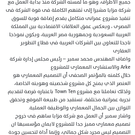
جميع الأطراف، وهو ما لمسته الشركة منذ بداية العمل مع
شركة مزايا مشيرا إلى ثقتهم الكاملة فى قوة الشركة فى
تنفيذ مشروع عمرانى متكامل يقدم إضافة قوية للسوق
المصرى ، ويعكس عمق العلاقات الاقتصادية بين المملكة
العربية السعودية وجمهورية مصر العربية، ويكون نموذجا
ناجحا للتعاون بين الشركات العربية في قطاع التطوير
العقارى
واضاف المهندس محمد سمير – رئيس مجلس إدارة شركة
Arke والاستشارى المعمارى للمشروع
خلال كلمته بالمؤتمر الصحفى أن التصميم المعماري هو
العنصر الذي يمنح كل مشروع شخصيته وهويته الخاصة،
ولذلك تعاملنا مع مشروع Town Ten باعتباره فرصة لتقديم
تجربة عمرانية مختلفة، تستفيد من طبيعة الموقع وتحقق
التوازن بين الجمال المعماري والوظيفة العملية.
واشار سمير أن العمل مع شركة مزايا ساهم فى خروج
تصميم معمارى مميز جدا للمشروع لايمان مؤسسيها ان
التصميم ليس مجرد شكل جمالي، وإنما أداة لتحسين جودة