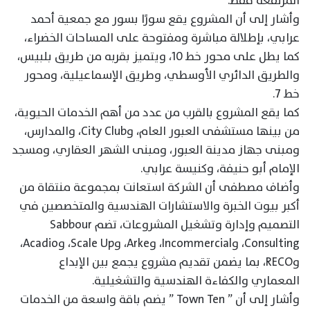
المرتفعة فقط.
وأشار إلى أن المشروع يقع سورًا بسور مع جمعية أحمد
عرابي، بإطلالة مباشرة ومفتوحة على المساحات الخضراء،
كما يطل على محور خط 10، ويتميز بقربه من طريق بلبيس،
والطريق الدائري الأوسطي، وطريق الإسماعيلية، ومحور
خط 7.
كما يقع المشروع بالقرب من عدد من أهم الخدمات الحيوية،
من بينها مستشفى العبور العام، وCity Club، والمدارس،
ومبنى جهاز مدينة العبور، ومبنى الشهر العقاري، ومسجد
الإمام أبو حنيفة، وكنيسة عرابي.
وأضاف مصطفى أن الشركة استعانت بمجموعة منتقاة من
أكبر بيوت الخبرة والاستشارات الهندسية والمتخصصين في
التصميم وإدارة وتشغيل المشروعات، تضم Sabbour
Consulting، وIncommercial، وArke، وScale Up، وAcadio،
وRECO، بما يضمن تقديم مشروع يجمع بين الإبداع
المعماري والكفاءة الهندسية والتشغيلية.
وأشار إلى أن ” Town Ten ” يضم باقة واسعة من الخدمات