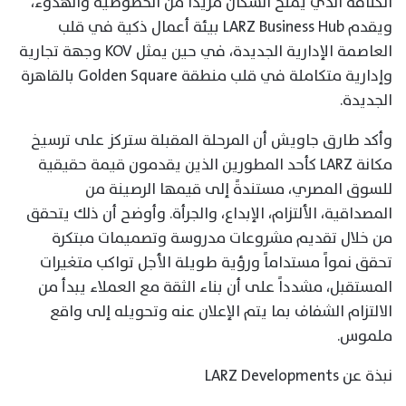
الكثافة الذي يمنح السكان مزيدا من الخصوصية والهدوء،
ويقدم LARZ Business Hub بيئة أعمال ذكية في قلب
العاصمة الإدارية الجديدة، في حين يمثل KOV وجهة تجارية
وإدارية متكاملة في قلب منطقة Golden Square بالقاهرة
الجديدة.
وأكد طارق جاويش أن المرحلة المقبلة ستركز على ترسيخ
مكانة LARZ كأحد المطورين الذين يقدمون قيمة حقيقية
للسوق المصري، مستندةً إلى قيمها الرصينة من
المصداقية، الألتزام، الإبداع، والجرأة. وأوضح أن ذلك يتحقق
من خلال تقديم مشروعات مدروسة وتصميمات مبتكرة
تحقق نمواً مستداماً ورؤية طويلة الأجل تواكب متغيرات
المستقبل، مشدداً على أن بناء الثقة مع العملاء يبدأ من
الالتزام الشفاف بما يتم الإعلان عنه وتحويله إلى واقع
ملموس.
نبذة عن LARZ Developments