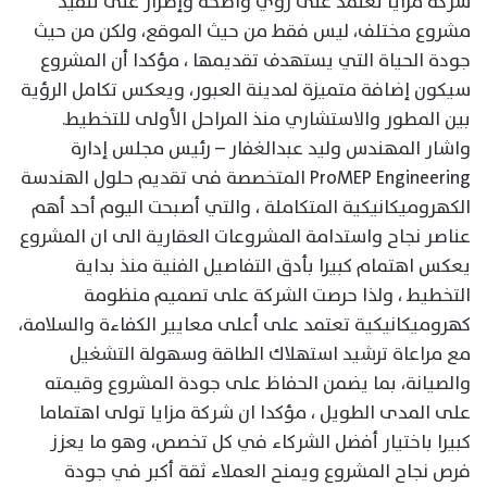
شركة مزايا تعتمد على رؤي واضحة وإصرار على تنفيذ
مشروع مختلف، ليس فقط من حيث الموقع، ولكن من حيث
جودة الحياة التي يستهدف تقديمها ، مؤكدا أن المشروع
سيكون إضافة متميزة لمدينة العبور، ويعكس تكامل الرؤية
بين المطور والاستشاري منذ المراحل الأولى للتخطيط.
واشار المهندس وليد عبدالغفار – رئيس مجلس إدارة
ProMEP Engineering المتخصصة فى تقديم حلول الهندسة
الكهروميكانيكية المتكاملة ، والتي أصبحت اليوم أحد أهم
عناصر نجاح واستدامة المشروعات العقارية الى ان المشروع
يعكس اهتمام كبيرا بأدق التفاصيل الفنية منذ بداية
التخطيط ، ولذا حرصت الشركة على تصميم منظومة
كهروميكانيكية تعتمد على أعلى معايير الكفاءة والسلامة،
مع مراعاة ترشيد استهلاك الطاقة وسهولة التشغيل
والصيانة، بما يضمن الحفاظ على جودة المشروع وقيمته
على المدى الطويل ، مؤكدا ان شركة مزايا تولى اهتماما
كبيرا باختيار أفضل الشركاء في كل تخصص، وهو ما يعزز
فرص نجاح المشروع ويمنح العملاء ثقة أكبر في جودة