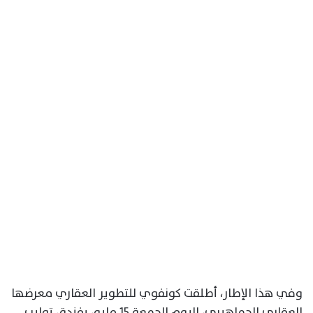
وفي هذا الإطار، أطلقت كونفوي للتطوير العقاري معرضها
العقاري الجماهيري، اليوم الجمعة 15 مايو، بفندق توليب