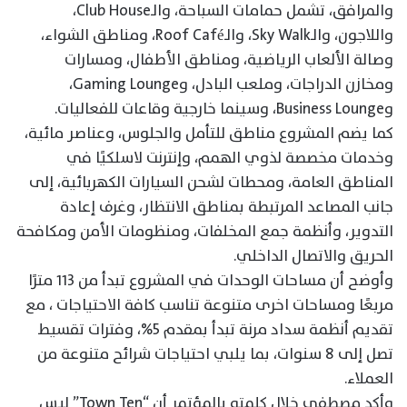
والمرافق، تشمل حمامات السباحة، والـClub House،
واللاجون، والـSky Walk، والـRoof Café، ومناطق الشواء،
وصالة الألعاب الرياضية، ومناطق الأطفال، ومسارات
ومخازن الدراجات، وملعب البادل، وGaming Lounge،
وBusiness Lounge، وسينما خارجية وقاعات للفعاليات.
كما يضم المشروع مناطق للتأمل والجلوس، وعناصر مائية،
وخدمات مخصصة لذوي الهمم، وإنترنت لاسلكيًا في
المناطق العامة، ومحطات لشحن السيارات الكهربائية، إلى
جانب المصاعد المرتبطة بمناطق الانتظار، وغرف إعادة
التدوير، وأنظمة جمع المخلفات، ومنظومات الأمن ومكافحة
الحريق والاتصال الداخلي.
وأوضح أن مساحات الوحدات في المشروع تبدأ من ١١٣ مترًا
مربعًا ومساحات اخرى متنوعة تناسب كافة الاحتياجات ، مع
تقديم أنظمة سداد مرنة تبدأ بمقدم 5%، وفترات تقسيط
تصل إلى 8 سنوات، بما يلبي احتياجات شرائح متنوعة من
العملاء.
وأكد مصطفى خلال كلمته بالمؤتمر أن “Town Ten” ليس