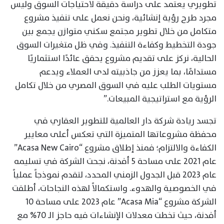
تطويري يعتمد على دراسة دقيقة لاحتياجات السوق وليس
مجرد طرح رؤية إنشائية، ونحن نعمل على تنفيذ مشروع
متكامل من خلال تطوير مجتمع سكني متوازن يجمع بين
جودة التخطيط وكفاءة التنفيذ. وفي ظل متغيرات السوق
الحالية، نركز على تقديم مشروع يحقق عائدًا استثماريًا
مستدامًا، بما يعزز من جاذبيته لدى العملاء ويدعم
مستويات الطلب عليه في السوق المصري من خلال تكامل
الرؤية مع استراتيجية المبيعات.”
تجسد ريادة شركة دار العالمية للتطوير العقاري في
محفظة مشروعاتها المتميزة التي تعكس أعلى معايير
الكفاءة والالتزام؛ فمنذ إطلاق مشروع “Acasa New Cairo”
عام 2021 على مساحة 5 أفدنة، نجحت الشركة في تسليمه
عام 2023 قبل الجدول الزمني المحدد، لتقدم نموذجاً عملياً
في الخصوصية والهدوء. واستكمالاً لهذه النجاحات، أطلقت
الشركة مشروع “Acasa Mia” عام 2023 على مساحة 10
أفدنة، حيث تخطت معدلات الإنشاءات فيه حاجز الـ 70% مع