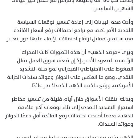
إضافة نحو 80 ألف وظيفة، بالتزامن مع خفض كبير لبيانات
الشهرين السابقين.
وأدت هذه البيانات إلى إعادة تسعير توقعات السياسة
النقدية الأمريكية، مع تراجع احتمالات رفع أسعار الفائدة
في سبتمبر، مقابل ارتفاع احتمالات الإبقاء عليها دون تغيير.
ويرى «مرصد الذهب» أن هذه التطورات كانت المحرك
الرئيسي للصعود الأخير، إذ إن ضعف سوق العمل يقلل
الضغوط على الاحتياطي الفيدرالي لمواصلة التشديد
النقدي، وهو ما انعكس على الدولار وعوائد سندات الخزانة
الأمريكية، ورفع جاذبية الذهب الذي لا يدر عائدًا.
وبذلك انتقلت الأسواق خلال أيام قليلة من تسعير مخاطر
استمرار التشديد النقدي إلى بناء توقعات أكثر ملاءمة
للذهب، بعدما أصبحت احتمالات رفع الفائدة أقل دعمًا للدولار
وعوائد السندات.
الذهب يختبر مستويات جديدة بعد تجاوز مرحلة التصحيح