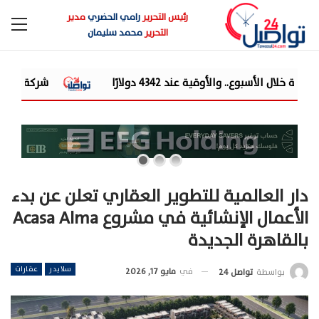
رئيس التحرير
رامي الحضري
مدير
التحرير
محمد سليمان
شركة «Liberty Developments» تطلق أولى فعالياتها الترفيهية بمشروع «AT» في حفل ضخم للميجا ستار أحمد سع...
دار العالمية للتطوير العقاري تعلن عن بدء
الأعمال الإنشائية في مشروع Acasa Alma
بالقاهرة الجديدة
سلايدر
عقارات
في
مايو 17, 2026
بواسطة
تواصل 24