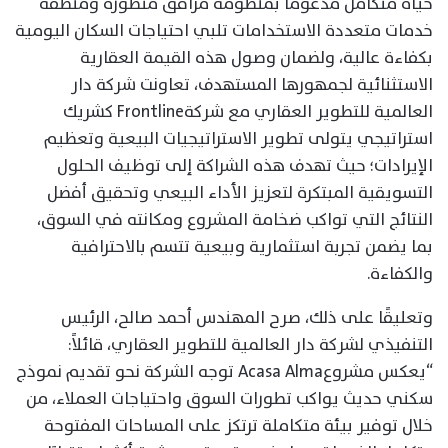
حياة متكامل مدعوماً بمنظومة مرافق متطورة ومنطقة
خدمات متعددة الاستخدامات تلبي احتياجات السكان اليومية
بكفاءة عالية، ولضمان وصول هذه القيمة العقارية
الاستثنائية لجمهورها المستهدف، تعاونت شركة دار
العالمية للتطوير العقاري مع شركةFrontline كشريك
استراتيجي يتولى تطوير الاستراتيجيات البيعية وتعظيم
الإيرادات؛ حيث تهدف هذه الشراكة إلى توظيف الحلول
التسويقية المبتكرة لتعزيز الأداء البيعي وتحقيق أفضل
النتائج التي تواكب ضخامة المشروع ومكانته في السوق،
بما يضمن تجربة استثمارية وبيعية تتسم بالاحترافية
والكفاءة.
وتعليقًا على ذلك، صرح المهندس أحمد صالح، الرئيس
التنفيذي لشركة دار العالمية للتطوير العقاري، قائلاً:
“يعكس مشروعAcasa Alma توجه الشركة نحو تقديم نموذج
سكني حديث يواكب تطورات السوق واحتياجات العملاء، من
خلال توفير بيئة متكاملة ترتكز على المساحات المفتوحة