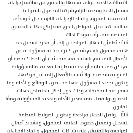
الاتصالات، الذي يتولى فحصها والتحقق من سلامة إجراءات
تسجيل الخط ومدى التزام شركة المحمول بالضوابط
التنظيمية المقررة، واتخاذ الإجراءات اللازمة حال ثبوت أي
مخالفة. كما يظل للمواطن الحق في إبلاغ جهات التحقيق
المختصة متى رأى موجبًا لذلك.
ثانيًا: يُطمئِن الجهاز المواطنين إلى أن مجرد تسجيل خط
هاتف محمول باسم شخص لا يرتب بذاته مسؤوليته عن
الأفعال التي تتم باستخدامه، متى ثبت أن الخط لا يخصه أو
لم يكن في حيازته أو تحت سيطرته الفعلية. فالمسؤولية
القانونية شخصية، ولا تُنسب الأفعال إلى غير مرتكبها،
ويكون تحديد المسؤول عنها في ضوء الوقائع والأدلة وما
تسفر عنه التحقيقات، وذلك دون إخلال باختصاص جهات
التحقيق والقضاء في تقدير الأدلة وتحديد المسؤولية وفقًا
للقانون.
ثالثًا: يواصل الجهاز مراجعة وتطوير الضوابط المنظمة
لتسجيل وتفعيل خطوط الهاتف المحمول، وتشديد أعمال
المراجعة والتفتيش على شركات المحمول، واتخاذ الإجراءات