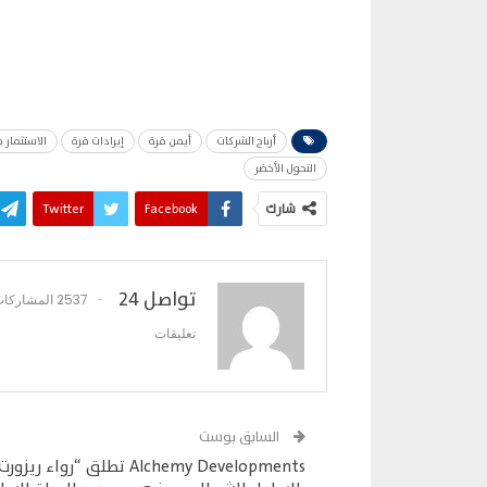
أرباح الشركات
أيمن قرة
إيرادات قرة
الاستثمار 
التحول الأخضر
شارك
Facebook
Twitter
تواصل 24
2537 المشاركات
تعليقات
السابق بوست
Alchemy Developments تطلق “رواء ريزور