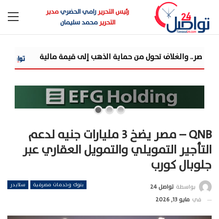
رئيس التحرير
رامي الحضري
مدير
التحرير
محمد سليمان
حماية الذهب إلى قيمة مالية
مزايا تفتتح مرحلة جديدة من توسعاتها بإطلاق م
QNB – مصر يضخ 3 مليارات جنيه لدعم
التأجير التمويلي والتمويل العقاري عبر
جلوبال كورب
بنوك وخدمات مصرفية
سلايدر
بواسطة
تواصل 24
في
مايو 13, 2026