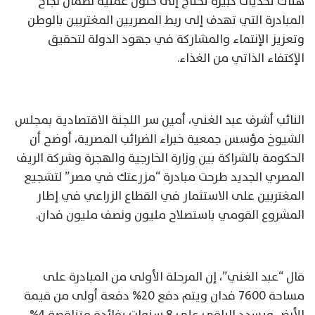
هناك تحديات كبيرة تحتاج إلى حلول عملية لضمان نجاح
المبادرة التي تهدف إلى ربط المصريين المغتربين بالوطن
وتعزيز الإنتماء والمشاركة في جهود الدولة لتحقيق
الإكتفاء الذاتي من الغذاء.
النائب أشرف عبد الغني، أمين سر اللجنة الاقتصادية بمجلس
الشيوخ مؤسس جمعية خبراء الضرائب المصرية، أوضح أن
الحكومة بالشراكة بين وزارة الخارجية والهجرة وشركة الريف
المصري الجديد طرحت مبادرة “مزرعتك في مصر” لتشجيع
المغتربين على الاستثمار في القطاع الزراعي في إطار
المشروع القومي باستصلاح مليون ونصف مليون فدان.
قال “عبد الغني”، إن المرحلة الأولى من المبادرة على
مساحة 7600 فدان ويتم دفع 20% دفعة أولى من قيمة
الأرض ويسدد الباقي على 8 سنوات بفائدة متناقصة 4%