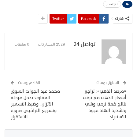
QNB مصر
شارك
Facebook
Twitter
تواصل 24
2529 المشاركات
0 تعليقات
السابق بوست
القادم بوست
«مرصد الذهب»: تراجع
محمد عبد الجواد: السوق
أسعار الذهب مع ترقب
العقاري يدخل مرحلة
نتائج قمة ترمب وشي
الاتزان.. وضبط التسعير
وتشديد الهند قيود
وتسريع التراخيص ضرورة
الاستيراد
للاستقرار