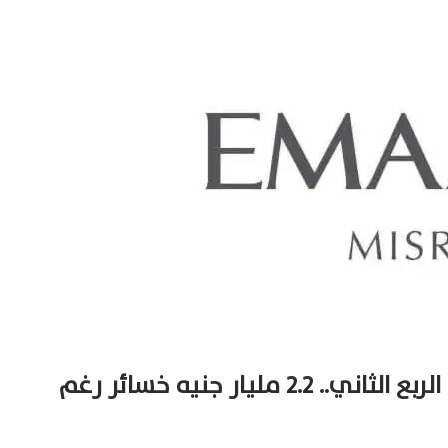
إعمار مصر تتحول للخسارة في الربع الثاني.. 2.2 مليار جنيه خسائر رغم