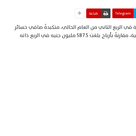
Telegram
طباعة
 في الربع الثاني من العام الحالي، متكبدةً صافي خسائر
بقيمة 2.2 مليار جنيه بعد خصم حقوق الأقلية، مقارنةً بأرباح بلغت 587.5 مليون جنيه في الربع ذاته