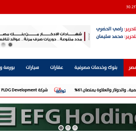
30.23
تحرير:
رامي الحضري
تحرير:
محمد سليمان
مصر
بنوك وخدمات مصرفية
عقارات
سيارات
بورصة و
شركة PLDG Development تفتح باب الحجز للمرحلة الثانية من مشروع «إطلالة» بمدينة أكتوبر الجديدة