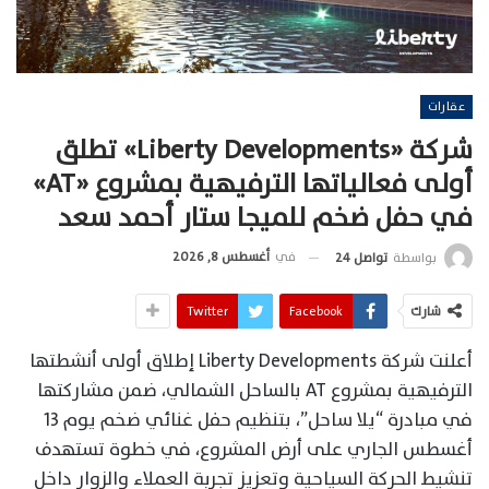
عقارات
شركة «Liberty Developments» تطلق
أولى فعالياتها الترفيهية بمشروع «AT»
في حفل ضخم للميجا ستار أحمد سعد
في
أغسطس 8, 2026
بواسطة
تواصل 24
شارك
Facebook
Twitter
أعلنت شركة Liberty Developments إطلاق أولى أنشطتها
الترفيهية بمشروع AT بالساحل الشمالي، ضمن مشاركتها
في مبادرة “يلا ساحل”، بتنظيم حفل غنائي ضخم يوم 13
أغسطس الجاري على أرض المشروع، في خطوة تستهدف
تنشيط الحركة السياحية وتعزيز تجربة العملاء والزوار داخل