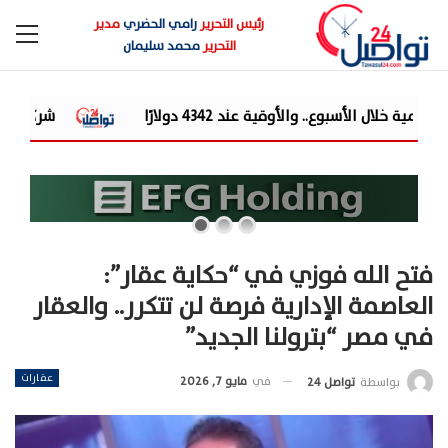
رئيس التحرير
رامي الحضري
مدير
التحرير
محمد سليمان
شركة «Liberty Developments» تطلق أولى فعالياتها الترفيهية بمشروع «AT» في حفل ضخم للميجا ستار أحمد سع...
فتح الله فوزي في “حكاية عقار”:
العاصمة الإدارية فرصة لن تتكرر.. والعقار
في مصر “بترولنا الجديد”
عقارات
في
مايو 7, 2026
بواسطة
تواصل 24