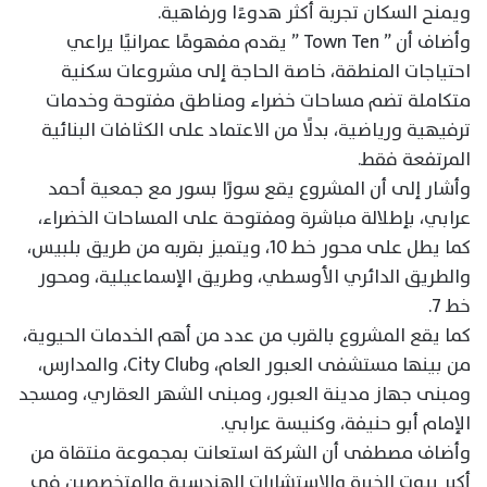
ويمنح السكان تجربة أكثر هدوءًا ورفاهية.
وأضاف أن ” Town Ten ” يقدم مفهومًا عمرانيًا يراعي
احتياجات المنطقة، خاصة الحاجة إلى مشروعات سكنية
متكاملة تضم مساحات خضراء ومناطق مفتوحة وخدمات
ترفيهية ورياضية، بدلًا من الاعتماد على الكثافات البنائية
المرتفعة فقط.
وأشار إلى أن المشروع يقع سورًا بسور مع جمعية أحمد
عرابي، بإطلالة مباشرة ومفتوحة على المساحات الخضراء،
كما يطل على محور خط 10، ويتميز بقربه من طريق بلبيس،
والطريق الدائري الأوسطي، وطريق الإسماعيلية، ومحور
خط 7.
كما يقع المشروع بالقرب من عدد من أهم الخدمات الحيوية،
من بينها مستشفى العبور العام، وCity Club، والمدارس،
ومبنى جهاز مدينة العبور، ومبنى الشهر العقاري، ومسجد
الإمام أبو حنيفة، وكنيسة عرابي.
وأضاف مصطفى أن الشركة استعانت بمجموعة منتقاة من
أكبر بيوت الخبرة والاستشارات الهندسية والمتخصصين في