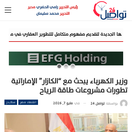
رئيس التحرير
رامي الحضري
مدير
التحرير
محمد سليمان
شركة «AIG» تتعاون مع «CSCEC الصينية» بمشروع «AI Tower» بأعلى المعايير العالمية
وزير الكهرباء يبحث مع “الكازار” الإماراتية
تطورات مشروعات طاقة الرياح
اقتصاد مصر
سلايدر
في
مايو 7, 2026
بواسطة
تواصل 24