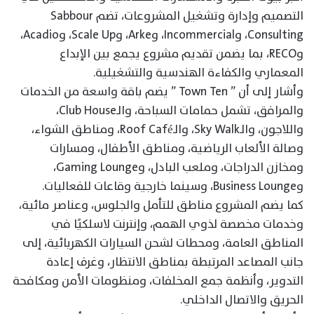
التصميم وإدارة وتشغيل المشروعات، تضم Sabbour
Consulting، وIncommercial، وArke، وScale Up، وAcadio،
وRECO، بما يضمن تقديم مشروع يجمع بين الإبداع
المعماري والكفاءة الهندسية والتشغيلية.
وأشار إلى أن ” Town Ten ” يضم باقة واسعة من الخدمات
والمرافق، تشمل حمامات السباحة، والـClub House،
واللاجون، والـSky Walk، والـRoof Café، ومناطق الشواء،
وصالة الألعاب الرياضية، ومناطق الأطفال، ومسارات
ومخازن الدراجات، وملعب البادل، وGaming Lounge،
وBusiness Lounge، وسينما خارجية وقاعات للفعاليات.
كما يضم المشروع مناطق للتأمل والجلوس، وعناصر مائية،
وخدمات مخصصة لذوي الهمم، وإنترنت لاسلكيًا في
المناطق العامة، ومحطات لشحن السيارات الكهربائية، إلى
جانب المصاعد المرتبطة بمناطق الانتظار، وغرف إعادة
التدوير، وأنظمة جمع المخلفات، ومنظومات الأمن ومكافحة
الحريق والاتصال الداخلي.