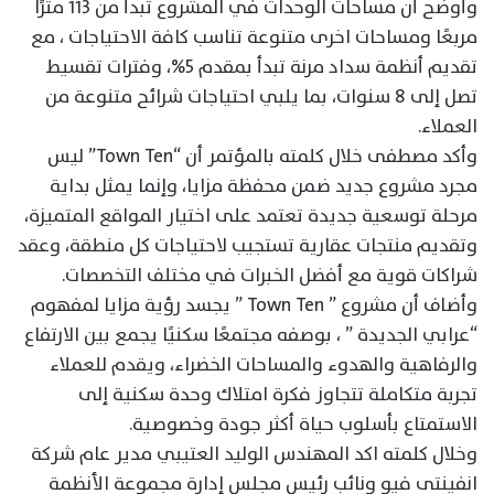
وأوضح أن مساحات الوحدات في المشروع تبدأ من ١١٣ مترًا
مربعًا ومساحات اخرى متنوعة تناسب كافة الاحتياجات ، مع
تقديم أنظمة سداد مرنة تبدأ بمقدم 5%، وفترات تقسيط
تصل إلى 8 سنوات، بما يلبي احتياجات شرائح متنوعة من
العملاء.
وأكد مصطفى خلال كلمته بالمؤتمر أن “Town Ten” ليس
مجرد مشروع جديد ضمن محفظة مزايا، وإنما يمثل بداية
مرحلة توسعية جديدة تعتمد على اختيار المواقع المتميزة،
وتقديم منتجات عقارية تستجيب لاحتياجات كل منطقة، وعقد
شراكات قوية مع أفضل الخبرات في مختلف التخصصات.
وأضاف أن مشروع ” Town Ten ” يجسد رؤية مزايا لمفهوم
“عرابي الجديدة ” ، بوصفه مجتمعًا سكنيًا يجمع بين الارتفاع
والرفاهية والهدوء والمساحات الخضراء، ويقدم للعملاء
تجربة متكاملة تتجاوز فكرة امتلاك وحدة سكنية إلى
الاستمتاع بأسلوب حياة أكثر جودة وخصوصية.
وخلال كلمته اكد المهندس الوليد العتيبي مدير عام شركة
انفينتى فيو ونائب رئيس مجلس إدارة مجموعة الأنظمة