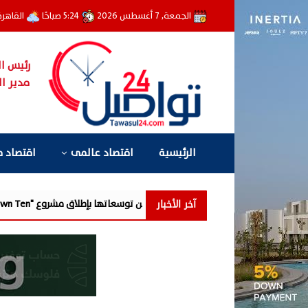
الجمعة, 7 أغسطس 2026
5:24 صباحًا
القاهر
رئيس ال
مدير ال
الرئيسية
اقتصاد عالمى
اقتصاد 
آخر الأخبار
جديدة من توسعاتها بإطلاق مشروع "Town Ten " بعرابى الجديدة بمدينة العبور