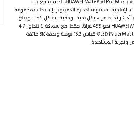
كشفت هواوي عالميًا خلال هذا الحدث عن جهاز HUAWEI MatePad Pro Max، الذي يجمع بين
ات الإنتاجية بمستوى أجهزة الكمبيوتر، إلى جانب مجموعة
ز أداءً رائدًا ضمن هيكل نحيف وخفيف بشكل لافت. ويبلغ
وزن الإصدار القياسي من HUAWEI MatePad Pro Max نحو 499 غرامًا فقط، مع سماكة لا تتجاوز 4.7
ملم. كما يأتي مزودًا بشاشة مرنة من نوع OLED PaperMatte قياس 13.2 بوصة وبدقة 3K فائقة
ض وتجربة المشاهدة.