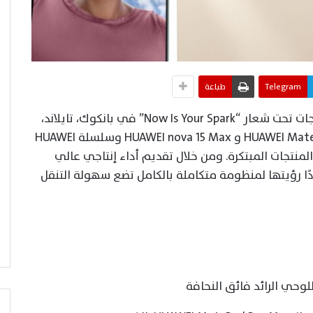
Telegram
طباعة
أقامت هواوي حدث الإطلاق العالمي للمنتجات تحت شعار “Now Is Your Spark” في بانكوك، تايلاند،
حيث كشفت رسميًا عن أجهزة HUAWEI MatePad Pro Max و HUAWEI nova 15 Max وسلسلة HUAWEI
ى من المنتجات المبتكرة. ومن خلال تقديم أداء إنتاجي عالي
ا رؤيتها لمنظومة متكاملة بالكامل تضع سهولة التنقل