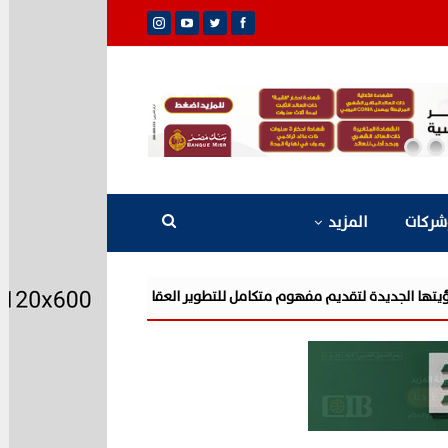
شركات
المزيد
شركة «AIG» تتعاون مع «CSCEC الصينية» بمشروع «AI Tower» بأعلى المعايير العالمية