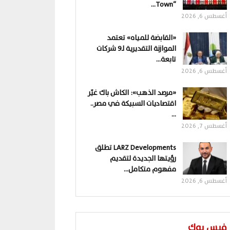
“Town…
أغسطس 6, 2026
«القابضة للمياه» تعتمد
الموازنة التقديرية لـ9 شركات
تابعة…
أغسطس 6, 2026
«مرصد الذهب»: الكاش باك غيّر
اقتصاديات السبيكة في مصر..
…
أغسطس 7, 2026
LARZ Developments تطلق
رؤيتها الجديدة لتقديم
مفهوم متكامل…
أغسطس 6, 2026
فيس بوك