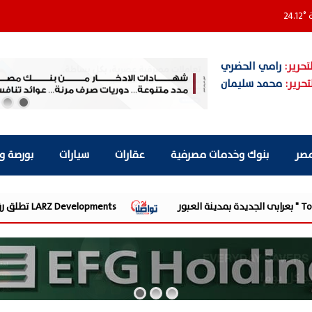
ة
°
24.12
تحرير:
رامي الحضري
تحرير:
محمد سليمان
مصر
بنوك وخدمات مصرفية
عقارات
سيارات
بورصة و
LARZ Developments تطلق رؤيتها الجديدة لتقديم مفهوم متكامل للتطوير العقاري في مصر