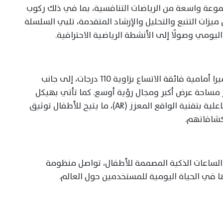
جموعة واسعة من الرياضات التنافسية، بما في ذلك ركوب
ميزات التتبع والتحليل والإرشاد المتقدمة، تلبي السلسلة
اليومي وصولًا إلى الأنشطة الرياضية الاحترافية.
تتميز سلسلة HUAWEI WATCH KIDS X1 بكاميرا أمامية فائقة الاتساع بزاوية 110 درجات، إلى جانب
1.8 بوصة، ما يوفر مساحة عرض أكبر ومجال رؤية أوسع. كما تأتي بهيكل
قابل للفصل والدوران، بالإضافة إلى ميزة تفاعلية بتقنية الواقع المعزز (AR)، ما يتيح للأطفال توثيق
كشافاتهم.
لى الساعات الذكية المصممة للأطفال، تواصل منظومة
في الحياة اليومية للمستخدمين حول العالم.