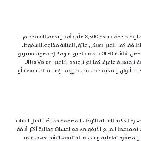
يأتي هاتف HUAWEI nova 15 Max مزودًا ببطارية ضخمة بسعة 8,500 ملّي أمبير تدعم الاستخدام
الطاقة. كما يتميز بهيكل فائق المتانة مقاوم للسقوط،
ليجعل الصدمات اليومية أقل إثارة للقلق. وبفضل شاشة OLED نابضة بالحيوية ومكبرَي صوت ستيريو
مزدوجين بتصميم متماثل، يوفر الهاتف تجربة ترفيهية غامرة. كما تم تزويده بكاميرا Ultra Vision
 ميجابكسل مع مستشعر RYYB، لتقديم ألوان واقعية حتى في ظروف الإضاءة المنخفضة أو
 الذكية القابلة للارتداء المصممة خصيصًا للجيل الشاب.
سلسلة HUAWEI WATCH FIT 5 على تصميمها المربع الأيقوني، مع لمسات جمالية أكثر أناقة
ن مصغّرة تفاعلية وسهلة المتابعة، لتشجيعهم على