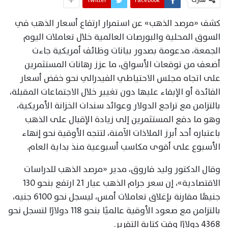
شارك
Facebook
Twitter
كشف «مرصد الذهب» عن استمرار ارتفاع أسعار الذهب في
السوق المحلية والبورصات العالمية خلال تعاملات اليوم
الجمعة، مدعومة بصدور بيانات وظائف أمريكية جاءت
أضعف من توقعات الأسواق، ما عزز رهانات المستثمرين
على اتجاه مجلس الاحتياطي الفيدرالي نحو خفض أسعار
الفائدة أو الإبقاء عليها دون تغيير خلال الاجتماعات المقبلة،
بالتزامن مع تراجع الدولار وعوائد سندات الخزانة الأمريكية،
وهو ما دفع المستثمرين إلى زيادة الإقبال على الذهب
باعتباره أحد أبرز الملاذات الآمنة، لتتجه الأوقية نحو إنهاء
الأسبوع على أقوى مكاسب أسبوعية منذ بداية العام.
وقال الدكتور وليد فاروق، مدير «مرصد الذهب للدراسات
الاقتصادية»، إن سعر جرام الذهب عيار 21 ارتفع بنحو 130
جنيهًا مقارنة بإغلاق تعاملات أمس، ليسجل نحو 6100 جنيه،
بالتزامن مع صعود الأوقية عالميًا بنحو 118 دولارًا لتسجل نحو
4368 دولارًا وقت كتابة التقرير.