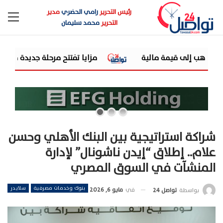
رئيس التحرير
رامي الحضري
مدير
التحرير
محمد سليمان
مزايا تفتتح مرحلة جديدة من توسعاتها بإطلاق مشروع "Town Ten " بعرابى الجديدة بمدينة العبور
شراكة استراتيجية بين البنك الأهلي وحسن
علام.. إطلاق “إيدن ناشونال” لإدارة
المنشآت في السوق المصري
بنوك وخدمات مصرفية
سلايدر
في
مايو 6, 2026
بواسطة
تواصل 24