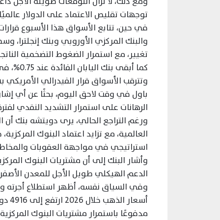
ومع ذلك، لا تزال التوقعات طويلة الأجل داع
توجهات تقليص الاعتماد على الدولار عالميًا.
في حين، تتابع الأسواق هذا الأسبوع قرارا
والبنك المركزي الأوروبي وبنك إنجلترا، وس
تغيير، مع استمرار الضغوط التضخمية الناتجة
كما أبقى بنك اليابان الفائدة عند 0.75%، في إشارة إلى استمرار الحذر النقدي عالميًا.
وتترقب الأسواق قرار الفيدرالي الأمريكي ب
باول في وقت لاحق اليوم، بحثًا عن أي إشار
الرهانات على استمرار التشديد النقدي لفتر
ورغم التراجع الحالي، يرى دويتشه بنك أن ا
العالمية، مع تزايد اعتماد البنوك المركزي
استراتيجي في مواجهة العقوبات والمخاطر
الدعم الهيكلي طويل الأجل للمعدن الأصفر.
مدفوعًا باستمرار مشتريات البنوك المركزية،