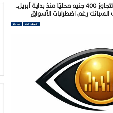
«مرصد الذهب»: خسائر الذهب تتجاوز 400 جنيه محليًا منذ بداية أبريل..
 السبائك رغم اضطرابات الأسواق
اقتصاد مصر
سلايدر