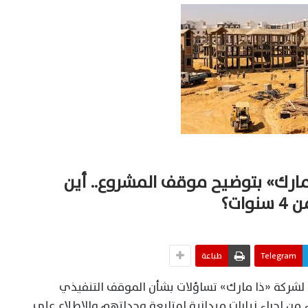
البون «ذا مارك» بتوضيح موقف المشروع.. أين
ات؟
Telegram
طباعة
 ملاك مشروع «ستريمز 1» التابع لشركة «ذا مارك» تساؤلات بشأن الموقف التنفيذي
ن إجراء زيارات ميدانية لمتابعة وحداتهم والاطلاع على