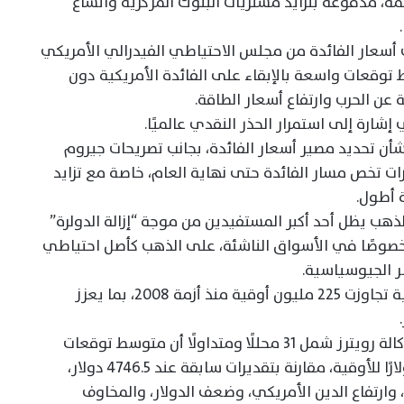
مة، مدفوعة بتزايد مشتريات البنوك المركزية واتساع
ت أسعار الفائدة من مجلس الاحتياطي الفيدرالي الأمريكي
ط توقعات واسعة بالإبقاء على الفائدة الأمريكية دون
 عن الحرب وارتفاع أسعار الطاقة.
شأن تحديد مصير أسعار الفائدة، بجانب تصريحات جيروم
ات تخص مسار الفائدة حتى نهاية العام، خاصة مع تزايد
ة أطول.
لذهب يظل أحد أكبر المستفيدين من موجة “إزالة الدولرة”
ة، خصوصًا في الأسواق الناشئة، على الذهب كأصل احتياطي
 الجيوسياسية.
وأشار البنك إلى أن مشتريات البنوك المركزية تجاوزت 225 مليون أوقية منذ أزمة 2008، بما يعزز
وفي السياق نفسه، أظهر استطلاع أجرته وكالة رويترز شمل 31 محللًا ومتداولًا أن متوسط توقعات
أسعار الذهب خلال 2026 ارتفع إلى 4916 دولارًا للأوقية، مقارنة بتقديرات سابقة عند 4746.5 دولار،
 وارتفاع الدين الأمريكي، وضعف الدولار، والمخاوف