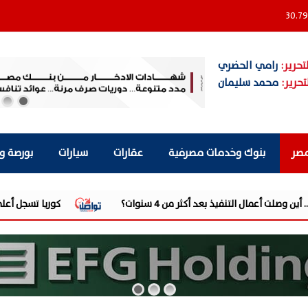
30.79
تحرير:
رامي الحضري
تحرير:
محمد سليمان
مصر
بنوك وخدمات مصرفية
عقارات
سيارات
بورصة و
كوريا تسجل أعلى فائض سياحي منذ جائحة «كوفيد-19»