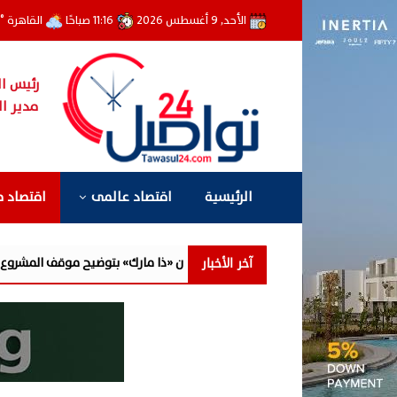
الأحد, 9 أغسطس 2026
11:16 صباحًا
القاهرة
°
رئيس ال
مدير ال
الرئيسية
اقتصاد عالمى
اقتصاد 
آخر الأخبار
ون «ذا مارك» بتوضيح موقف المشروع.. أين وصلت أعمال التنفيذ بعد أكثر من 4 سنوات؟