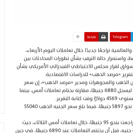
Telegram
طباعة
لمية تراجعًا جديدًا خلال تعاملات اليوم الأربعاء،
ط، واستمرار حالة الترقب بشأن تطورات المحادثات بين
الأسواق لقرار مجلس الاحتياطي الفيدرالي الأمريكي بشأن
تقرير «مرصد الذهب» للدراسات الاقتصادية.
ن الذهب والمجوهرات ومدير «مرصد الذهب»، إن سعر
جرام الذهب عيار 21 انخفض بنحو 10 جنيهات ليسجل 6880 جنيهًا، مقارنة بختام تعاملات أمس، بينما
كما سجل عيار 24 نحو 7863 جنيهًا، وعيار 18 نحو 5897 جنيهًا، فيما بلغ سعر الجنيه الذهب 55040
وكانت أسعار الذهب بالأسواق المحلية قد تراجعت بنحو 95 جنيهًا، خلال تعاملات أمس الثلاثاء، حيث
افتتح جرام الذهب عيار 21 التداول عند 6985 جنيه، قبل أن يختتم التعاملات عند 6890 جنيهًا، في حين