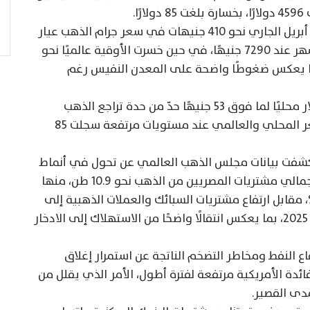
وأوضح أن السوق المحلية فقدت منذ بداية أبريل الجاري نحو 410 جنيهات في سعر جرام الذهب عيار
21، بنسبة تراجع بلغت 5.5%، بعدما افتتح الشهر عند 7290 جنيهًا، في حين خسرت الأوقية عالميًا نحو
الفترة نفسها، ما يعكس ضغوطًا واضحة على المعدن النفيس رغم
وأشار التقرير إلى أن ارتفاع سعر صرف الدولار محليًا لما فوق 53 جنيهًا حدّ من حدة تراجع الذهب
بالسوق المصرية، ما أبقى الفجوة بين السعر المحلي والعالمي عند مستويات مرتفعة سجلت 85
شفت بيانات مجلس الذهب العالمي عن تحول في أنماط
الطلب خلال الربع الأول من 2026، حيث بلغ إجمالي مشتريات المصريين من الذهب نحو 10.9 طن، منها
 طن مشغولات ذهبية بتراجع سنوي 19%، مقابل ارتفاع مشتريات السبائك والعملات الذهبية إلى
5.7 طن بنمو 22% مقارنة بالفترة نفسها من 2025، بما يعكس انتقالًا واضحًا من الاستهلاك إلى الادخار
اع النفط ومخاطر التضخم الناتجة عن استمرار إغلاق
ائدة الأمريكية مرتفعة لفترة أطول، الأمر الذي يقلل من
دى القصير.