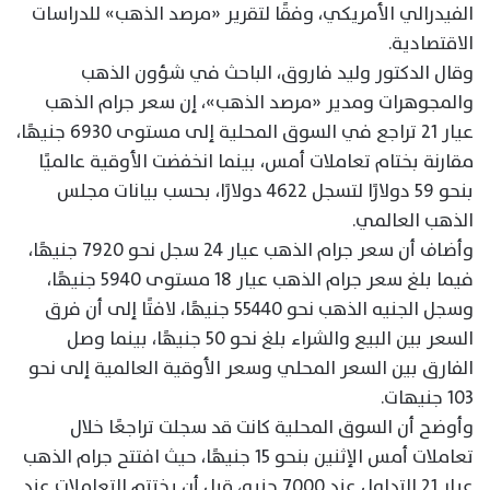
الفيدرالي الأمريكي، وفقًا لتقرير «مرصد الذهب» للدراسات
الاقتصادية.
وقال الدكتور وليد فاروق، الباحث في شؤون الذهب
والمجوهرات ومدير «مرصد الذهب»، إن سعر جرام الذهب
عيار 21 تراجع في السوق المحلية إلى مستوى 6930 جنيهًا،
مقارنة بختام تعاملات أمس، بينما انخفضت الأوقية عالميًا
بنحو 59 دولارًا لتسجل 4622 دولارًا، بحسب بيانات مجلس
الذهب العالمي.
وأضاف أن سعر جرام الذهب عيار 24 سجل نحو 7920 جنيهًا،
فيما بلغ سعر جرام الذهب عيار 18 مستوى 5940 جنيهًا،
وسجل الجنيه الذهب نحو 55440 جنيهًا، لافتًا إلى أن فرق
السعر بين البيع والشراء بلغ نحو 50 جنيهًا، بينما وصل
الفارق بين السعر المحلي وسعر الأوقية العالمية إلى نحو
103 جنيهات.
وأوضح أن السوق المحلية كانت قد سجلت تراجعًا خلال
تعاملات أمس الإثنين بنحو 15 جنيهًا، حيث افتتح جرام الذهب
عيار 21 التداول عند 7000 جنيه، قبل أن يختتم التعاملات عند