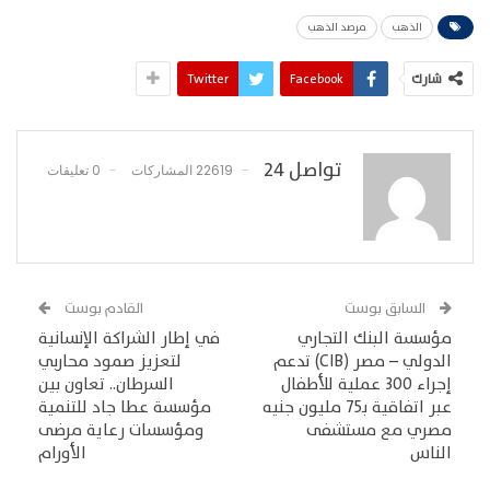
الذهب
مرصد الذهب
شارك
Facebook
Twitter
تواصل 24
22619 المشاركات
0 تعليقات
السابق بوست
القادم بوست
مؤسسة البنك التجاري
في إطار الشراكة الإنسانية
الدولي – مصر (CIB) تدعم
لتعزيز صمود محاربي
إجراء 300 عملية للأطفال
السرطان.. تعاون بين
عبر اتفاقية بـ75 مليون جنيه
مؤسسة عطا جاد للتنمية
مصري مع مستشفى
ومؤسسات رعاية مرضى
الناس
الأورام