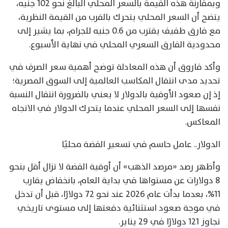
وبمقارنة هذه القيمة بالسعر المحلي البالغ نحو 102 جنيه،
يتضح أن السعر المحلي يتحرك بالقرب من القيمة النظرية،
مع فارق طفيف يقترب من 0.6 جنيه للجرام، بما يشير إلى
محدودية الفارق السعري المحلي في نهاية الأسبوع.
وأكد فاروق أن هذه المعادلة توضح أهمية سعر الصرف في
تحديد مدى انتقال المكاسب العالمية إلى السوق المصرية؛
إذ إن صعود الأوقية بالدولار لا يعني بالضرورة انتقال النسبة
نفسها إلى السعر المحلي عندما يتحرك الدولار في الاتجاه
المعاكس.
الدولار.. عامل حاسم في تسعير الفضة محليًا
وأظهر رصد «مرصد الذهب» أن أوقية الفضة لا تزال أقل بنحو
8 دولارات عن مستواها في بداية العام، بانخفاض يقارب
11%، بعدما بدأت عام 2026 عند نحو 72 دولارًا، قبل أن تدخل
في موجة صعود استثنائية دفعتها إلى مستوى تاريخي
تجاوز 121 دولارًا في 29 يناير.