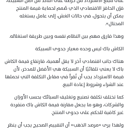
على مبلغ الاسترداد من حرصه على التأكد من أصل السبيكة،
فإن الحافز الاقتصادي الذي صُمم لحماية قيمة المنتج
يمكن أن يتحول، في حالات الغش، إلى عامل يستغله
المحتال».
وهذا فارق مهم بين النظام نفسه وبين طريقة استغلاله.
الكاش باك ليس وحده معيار جدوى السبيكة
هناك جانب اقتصادي آخر لا يقل أهمية، فارتفاع قيمة الكاش
باك لا يعني تلقائيًا أن السبيكة هي الأفضل للمدخر، لأن
قيمة الاسترداد يجب أن تُقرأ في مقابل التكلفة التي تحملها
عند الشراء وشروط إعادة البيع.
كما تختلف تكلفة تصنيع وتغليف السبائك بحسب الأوزان
والشركات، وهو ما يجعل مقارنة قيمة الكاش باك منفردة
غير كافية للحكم على جدوى المنتج.
ولهذا يرى «مرصد الذهب» أن التقييم الصحيح يجب أن ينظر