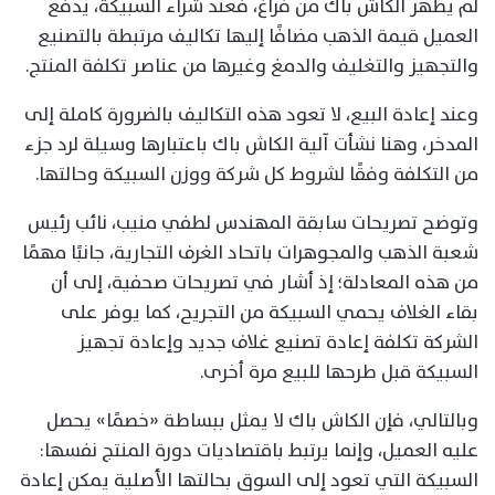
لم يظهر الكاش باك من فراغ، فعند شراء السبيكة، يدفع
العميل قيمة الذهب مضافًا إليها تكاليف مرتبطة بالتصنيع
والتجهيز والتغليف والدمغ وغيرها من عناصر تكلفة المنتج.
وعند إعادة البيع، لا تعود هذه التكاليف بالضرورة كاملة إلى
المدخر، وهنا نشأت آلية الكاش باك باعتبارها وسيلة لرد جزء
من التكلفة وفقًا لشروط كل شركة ووزن السبيكة وحالتها.
وتوضح تصريحات سابقة المهندس لطفي منيب، نائب رئيس
شعبة الذهب والمجوهرات باتحاد الغرف التجارية، جانبًا مهمًا
من هذه المعادلة؛ إذ أشار في تصريحات صحفية، إلى أن
بقاء الغلاف يحمي السبيكة من التجريح، كما يوفر على
الشركة تكلفة إعادة تصنيع غلاف جديد وإعادة تجهيز
السبيكة قبل طرحها للبيع مرة أخرى.
وبالتالي، فإن الكاش باك لا يمثل ببساطة «خصمًا» يحصل
عليه العميل، وإنما يرتبط باقتصاديات دورة المنتج نفسها:
السبيكة التي تعود إلى السوق بحالتها الأصلية يمكن إعادة