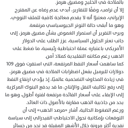
بالملاحة في الخليج ومضيق هرمز.
إلا أن ترامب، وفقًا للتقارير، أبدى عدم رضاه عن المقترح
الإيراني، معتبرًا أنه لا يقدم معالجة كافية للملف النووي،
وهو ما أبقى حالة التوتر الجيوسياسي مرتفعة.
ويرى التقرير أن استمرار الغموض بشأن مضيق هرمز، إلى
جانب تعثر الحلول السياسية، عزز الطلب على الدولار
الأمريكي باعتباره عملة احتياطية رئيسية، ما ضغط على
الذهب رغم مكانته التقليدية كملاذ آمن.
كما ساهمت أسعار النفط المرتفعة، التي استقرت فوق 109
دولارات للبرميل بفعل اضطرابات الملاحة في مضيق هرمز،
في زيادة المخاوف التضخمية عالميًا، إذ يؤدي ارتفاع النفط
إلى رفع تكاليف النقل والإنتاج، ما قد يدفع البنوك المركزية
إلى الإبقاء على أسعار الفائدة مرتفعة لفترة أطول، وهو ما
يحد من جاذبية الذهب مقارنة بالأصول ذات العائد.
ورغم الضغوط الحالية، أشار «مرصد الذهب» إلى أن
التوقعات بإمكانية تحول الاحتياطي الفيدرالي إلى سياسة
نقدية أكثر مرونة خلال الأشهر المقبلة قد تحد من خسائر