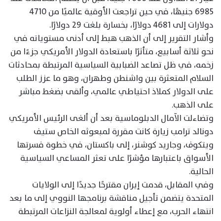
6985 جنيهًا، في حين تراجعت الأوقية عالميًا من 4710
دولارات إلى 4681 دولارًا، بخسارة بلغت 29 دولارًا.
وأشار التقرير إلى أن الذهب هبط إلى أدنى مستوياته في
نحو ثلاثة أسابيع، متأثرًا باستعادة الدولار الأمريكي جزءًا من
زخمه، في ظل تصاعد الضبابية السياسية المرتبطة بمحادثات
السلام المتعثرة بين واشنطن وطهران، وهو ما عزز الطلب
على الدولار كملاذ احتياطي عالمي، وألقى بضغط مباشر
على الذهب.
وتضاءلت الآمال الدبلوماسية بعد أن ألغى الرئيس الأمريكي
دونالد ترامب زيارة كانت مقررة لمبعوثه الخاص ستيف
ويتكوف، وجاريد كوشنر، إلى باكستان، في خطوة فسرتها
الأسواق باعتبارها مؤشرًا على تعثر المساعي السياسية
الحالية.
وفي المقابل، قدمت إيران مقترحًا جديدًا إلى الولايات
المتحدة يتضمن تأجيل مناقشة برنامجها النووي إلى ما بعد
انتهاء الحرب، مع إعطاء أولوية لمعالجة النزاعات المرتبطة