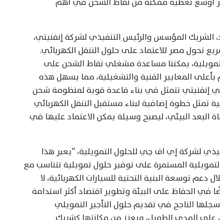
فير أوسع تغطية ممكنة من نقاط الشحن في أهم
 الشريك المؤسس والرئيس التنفيذي لشركة إنفنيتي،
ريع تحول مصر للاعتماد على حلول التنقل الكهربائي.
لتمويلية، يمكننا مساعدة مشغلي نقاط الشحن على
م بأعلى المعايير الفنية والتشغيلية، مما يسهل هذه
ا في إنفنيتي تتمثل في بناء قاعدة قوية لمنظومة شحن
ية تمثل خطوة إضافية لبناء مستقبل التنقل الكهربائي
اة البعد البيئي، ليصبح وسيلة يمكن الاعتماد عليها في
فيذي لشركة إي اف چي للحلول التمويلية، “يعبر هذا
لتمويلية المستمرة على توفير حلول تمويلية تتناسب مع
ال دعم توسعة البنية التحتية للسيارات الكهربائية، لا
ا في الحفاظ على البيئة وتطوير اقتصاد أكثر استدامة
سجلها الناجح في تقديم حلول التأجير التمويلي
 على المدى الطويل، ويعزز من مكانتها كشريك