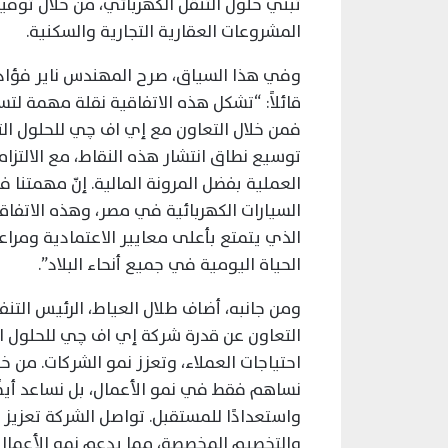
تبني حلول التنقل الكهربائي، من خلال تو
المشروعات العقارية التجارية والسكنية.
وفي هذا السياق، صرح المهندس ناير فؤاد،
قائلاً: “تشكل هذه الاتفاقية نقلة مهمة لتس
فمن خلال التعاون مع إي اف چي للحلول ا
توسيع نطاق انتشار هذه النقاط، مع الالتزا
العملية بفضل المرونة المالية. إنّ مهمتن
السيارات الكهربائية في مصر، وهذه الاتفاق
الذي يتمتع بأعلى معايير الاعتمادية ومراع
الحياة اليومية في جميع أنحاء البلاد”.
ومن جانبه، أضاف طلال العياط، الرئيس التن
التعاون عن قدرة شركة إي اف چي للحلول ا
احتياجات العملاء، وتعزز نمو الشركات. من خل
نساهم فقط في نمو الأعمال، بل نساعد أيضً
واستعدادًا للمستقبل. تواصل الشركة تعزيز 
والتخصيم المخصصة، مما يدعم نمو الأعمال