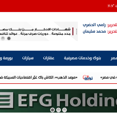
ة
°
31.9
تحرير:
رامي الحضري
تحرير:
محمد سليمان
مصر
بنوك وخدمات مصرفية
عقارات
سيارات
بورصة و
«مرصد الذهب»: الكاش باك غيّر اقتصاديات السبيكة في مصر.. والغلاف تحول من