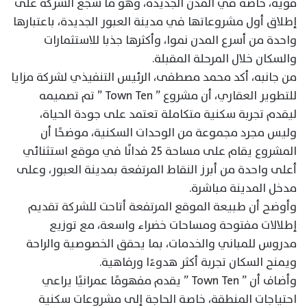
قوية، خاصة في المدن الجديدة، وهو ما شجع الشركة على
إطلاق أول مشروعاتها في مدينة العبور الجديدة، باعتبارها
واحدة من أسرع المدن نموا، وأكثرها جذبا للاستثمارات
والسكان خلال المرحلة المقبلة.
من جانبه، أكد محمد مصطفى، الرئيس التنفيذي لشركة مزايا
للتطوير العقاري، أن مشروع ” Town Ten ” تم تصميمه
ليقدم تجربة سكنية متكاملة تعتمد على جودة الحياة،
وليس مجرد مجموعة من الوحدات السكنية، موضحًا أن
المشروع يقام على مساحة 25 فدانًا في موقع استثنائي
أعلى واحدة من أبرز النقاط المرتفعة بمدينة العبور، وعلى
مدخل المدينة مباشرة.
وأوضح أن طبيعة الموقع المرتفعة أتاحت للشركة تقديم
إطلالات مفتوحة ومساحات خضراء واسعة، مع توزيع
مدروس للمباني والخدمات، بما يحقق الخصوصية والراحة
ويمنح السكان تجربة أكثر هدوءًا ورفاهية.
وأضاف أن ” Town Ten ” يقدم مفهومًا عمرانيًا يراعي
احتياجات المنطقة، خاصة الحاجة إلى مشروعات سكنية