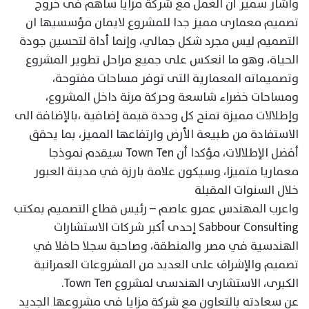
واشار سمير أن العمل مع شركة مزايا ساهم فى خروج
تصميم معمارى مميز جدا للمشروع لايمان مؤسسيها ان
التصميم ليس مجرد شكل جمالي، وإنما أداة لتحسين جودة
الحياة، وهو ما انعكس على جميع مراحل تطوير المشروع
وتصميماته المعمارية التى توفر مساحات مفتوحة،
ومساحات خضراء شاسعة وحركة مرنة داخل المشروع،
وإطلالات مميزة تمنح كل وحدة قيمة إضافية ،بالإضافة الى
الاستفادة من طبيعة الأرض وارتفاعها المميز، بما يحقق
أفضل الإطلالات، مؤكدا أن Town Ten سيقدم نموذجا
معماريا متميزا، وسيكون علامة بارزة في مدينة العبور
خلال السنوات المقبلة
واعرب المهندس عمرو عاصم – رئيس قطاع التصميم بمكتب
Sabbour Consulting إحدى أكبر شركات الاستشارات
الهندسية في مصر والمنطقة، وصاحبة سجلا حافلا في
تصميم والإشراف على العديد من المشروعات العمرانية
الكبرى، الاستشارى الهندسى لمشروع Town Ten.
عن سعادته بالتعاون مع شركة مزايا فى مشروعها الجديد