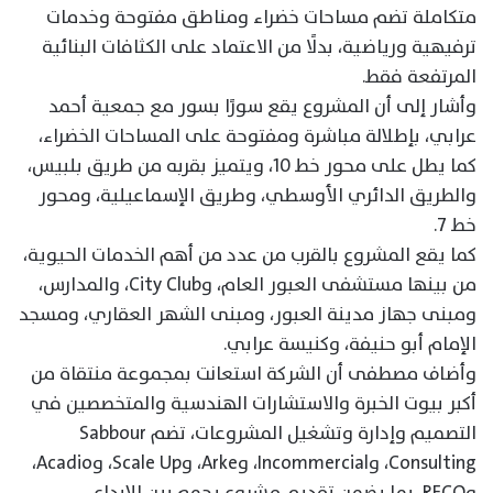
متكاملة تضم مساحات خضراء ومناطق مفتوحة وخدمات
ترفيهية ورياضية، بدلًا من الاعتماد على الكثافات البنائية
المرتفعة فقط.
وأشار إلى أن المشروع يقع سورًا بسور مع جمعية أحمد
عرابي، بإطلالة مباشرة ومفتوحة على المساحات الخضراء،
كما يطل على محور خط 10، ويتميز بقربه من طريق بلبيس،
والطريق الدائري الأوسطي، وطريق الإسماعيلية، ومحور
خط 7.
كما يقع المشروع بالقرب من عدد من أهم الخدمات الحيوية،
من بينها مستشفى العبور العام، وCity Club، والمدارس،
ومبنى جهاز مدينة العبور، ومبنى الشهر العقاري، ومسجد
الإمام أبو حنيفة، وكنيسة عرابي.
وأضاف مصطفى أن الشركة استعانت بمجموعة منتقاة من
أكبر بيوت الخبرة والاستشارات الهندسية والمتخصصين في
التصميم وإدارة وتشغيل المشروعات، تضم Sabbour
Consulting، وIncommercial، وArke، وScale Up، وAcadio،
وRECO، بما يضمن تقديم مشروع يجمع بين الإبداع