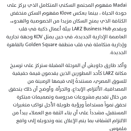
Madai مفهوم المجتمع السكني المتكامل الذي يركز على
جودة الحياة ، بينما يعكس Klove مفهوم السكن منخفض
الكثافة الذي يمنح السكان مزيدا من الخصوصية والهدوء،
ويقدم LARZ Business Hub بيئة أعمال ذكية في قلب
العاصمة الإدارية الجديدة، في حين يمثل KOV وجهة تجارية
وإدارية متكاملة في قلب منطقة Golden Square بالقاهرة
الجديدة.
وأكد طارق جاويش أن المرحلة المقبلة ستركز على ترسيخ
مكانة LARZ كأحد المطورين الذين يقدمون قيمة حقيقية
للسوق المصري، مستندةً إلى قيمها الرصينة من
المصداقية، الألتزام، الإبداع، والجرأة. وأوضح أن ذلك يتحقق
من خلال تقديم مشروعات مدروسة وتصميمات مبتكرة
تحقق نمواً مستداماً ورؤية طويلة الأجل تواكب متغيرات
المستقبل، مشدداً على أن بناء الثقة مع العملاء يبدأ من
الالتزام الشفاف بما يتم الإعلان عنه وتحويله إلى واقع
ملموس.