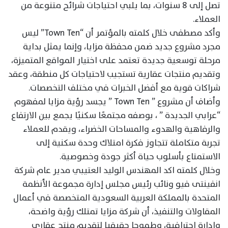
تصل إلى 8 سنوات، بما يلبي احتياجات شرائح متنوعة من
العملاء.
وأكد مصطفى خلال كلمته بالمؤتمر أن “Town Ten” ليس
مجرد مشروع جديد ضمن محفظة مزايا، وإنما يمثل بداية
مرحلة توسعية جديدة تعتمد على اختيار المواقع المتميزة،
وتقديم منتجات عقارية تستجيب لاحتياجات كل منطقة، وعقد
شراكات قوية مع أفضل الخبرات في مختلف التخصصات.
وأضاف أن مشروع ” Town Ten ” يجسد رؤية مزايا لمفهوم
“عرابي الجديدة ” ، بوصفه مجتمعًا سكنيًا يجمع بين الارتفاع
والرفاهية والهدوء والمساحات الخضراء، ويقدم للعملاء
تجربة متكاملة تتجاوز فكرة امتلاك وحدة سكنية إلى
الاستمتاع بأسلوب حياة أكثر جودة وخصوصية.
وخلال كلمته اكد المهندس الوليد العتيبي مدير عام شركة
انفينتى فيو ونائب رئيس مجلس إدارة مجموعة الأنظمة
المتحدة بالمملكة العربية السعودية المتخصصة في أعمال
المقاولات والتنفيذ، أن شركة مزايا تمتلك رؤية واضحة،
وإدارة احترافية، وطموحا حقيقيا لتقديم منتج عقاري