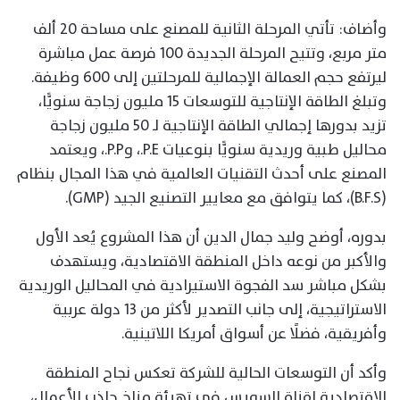
وأضاف: تأتي المرحلة الثانية للمصنع على مساحة 20 ألف
متر مربع، وتتيح المرحلة الجديدة 100 فرصة عمل مباشرة
ليرتفع حجم العمالة الإجمالية للمرحلتين إلى 600 وظيفة.
وتبلغ الطاقة الإنتاجية للتوسعات 15 مليون زجاجة سنويًّا،
تزيد بدورها إجمالي الطاقة الإنتاجية لـ 50 مليون زجاجة
محاليل طبية وريدية سنويًّا بنوعيات P.E.، وP.P.، ويعتمد
المصنع على أحدث التقنيات العالمية في هذا المجال بنظام
(B.F.S)، كما يتوافق مع معايير التصنيع الجيد (GMP).
بدوره، أوضح وليد جمال الدين أن هذا المشروع يُعد الأول
والأكبر من نوعه داخل المنطقة الاقتصادية، ويستهدف
بشكل مباشر سد الفجوة الاستيرادية في المحاليل الوريدية
الاستراتيجية، إلى جانب التصدير لأكثر من 13 دولة عربية
وأفريقية، فضلًا عن أسواق أمريكا اللاتينية.
وأكد أن التوسعات الحالية للشركة تعكس نجاح المنطقة
الاقتصادية لقناة السويس في تهيئة مناخ جاذب للأعمال،