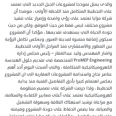
والذى يمثل نموذجا لمشروعات الجيل الجديد التي تعتمد
على التخطيط المتكامل منذ اللحظة الأولى ، موضحا أن
شركة مزايا تعتمد على رؤي واضحة وإصرار على تنفيذ
مشروع مختلف، ليس فقط من حيث الموقع، ولكن من حيث
جودة الحياة التي يستهدف تقديمها ، مؤكدا أن المشروع
سيكون إضافة متميزة لمدينة العبور، ويعكس تكامل الرؤية
بين المطور والاستشاري منذ المراحل الأولى للتخطيط.
واشار المهندس وليد عبدالغفار – رئيس مجلس إدارة
ProMEP Engineering المتخصصة فى تقديم حلول الهندسة
الكهروميكانيكية المتكاملة ، والتي أصبحت اليوم أحد أهم
عناصر نجاح واستدامة المشروعات العقارية الى ان المشروع
يعكس اهتمام كبيرا بأدق التفاصيل الفنية منذ بداية
التخطيط ، ولذا حرصت الشركة على تصميم منظومة
كهروميكانيكية تعتمد على أعلى معايير الكفاءة والسلامة،
مع مراعاة ترشيد استهلاك الطاقة وسهولة التشغيل
والصيانة، بما يضمن الحفاظ على جودة المشروع وقيمته