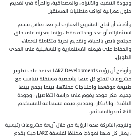
وجودة التنفيذ، والالتزام، والمصداقية، والجرأة في تقديم
حلول عمرانية تواكب متطلبات المستقبل.
وأضاف أن نجاح المشروع العقاري لم يعد يقاس بحجم
استثماراته أو عدد وحداته فقط ، وإنما بقدرته على خلق
مجتمع نابض بالحياة، وتقديم تجربة متكاملة للعملاء،
والحفاظ على قيمته الاستثمارية والتشغيلية على المدى
الطويل.
وأوضح أن رؤية LARZ Developments تعتمد على تطوير
مشروعات تتمتع كل منها بشخصية مستقلة تتناسب مع
طبيعة موقعها واحتياجات عملائها، بينما يجمع بينها
جميعا فكر موحد يقوم على دراسة التفاصيل ، وجودة
التنفيذ ، والابتكار، وتقديم قيمة مستدامة للمستخدم
النهائي والمستثمر.
وتترجم الشركة هذه الرؤية من خلال أربعة مشروعات رئيسية
، يمثل كل منها نموذجا مختلفا لفلسفة LARZ حيث يقدم