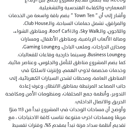
المعماري والكفاءة الهندسية والتشغيلية.
وأشار إلى أن ” Town Ten ” يضم باقة واسعة من الخدمات
والمرافق، تشمل حمامات السباحة، والـClub House،
واللاجون، والـSky Walk، والـRoof Café، ومناطق الشواء،
وصالة الألعاب الرياضية، ومناطق الأطفال، ومسارات
ومخازن الدراجات، وملعب البادل، وGaming Lounge،
وBusiness Lounge، وسينما خارجية وقاعات للفعاليات.
كما يضم المشروع مناطق للتأمل والجلوس، وعناصر مائية،
وخدمات مخصصة لذوي الهمم، وإنترنت لاسلكيًا في
المناطق العامة، ومحطات لشحن السيارات الكهربائية، إلى
جانب المصاعد المرتبطة بمناطق الانتظار، وغرف إعادة
التدوير، وأنظمة جمع المخلفات، ومنظومات الأمن ومكافحة
الحريق والاتصال الداخلي.
وأوضح أن مساحات الوحدات في المشروع تبدأ من ١١٣ مترًا
مربعًا ومساحات اخرى متنوعة تناسب كافة الاحتياجات ، مع
تقديم أنظمة سداد مرنة تبدأ بمقدم 5%، وفترات تقسيط