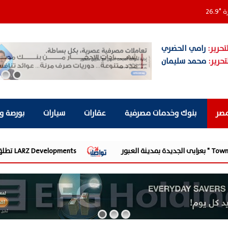
ة
°
26.9
تحرير:
رامي الحضري
تحرير:
محمد سليمان
مصر
بنوك وخدمات مصرفية
عقارات
سيارات
بورصة و
LARZ Developments تطلق رؤيتها الجديدة لتقديم مفهوم متكامل للتطوير العقاري في مصر