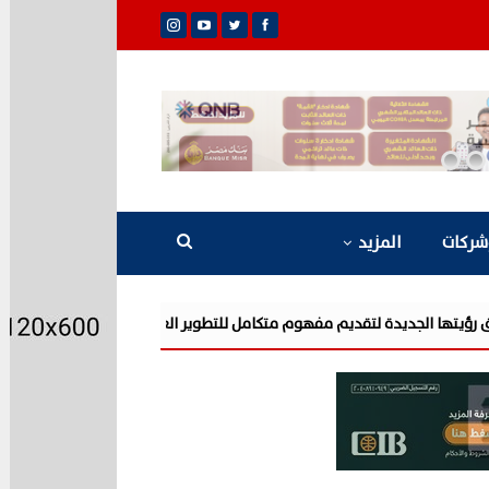
شركات
المزيد
شركة «AIG» تتعاون مع «CSCEC الصينية» بمشروع «AI Tower» بأعلى المعايير العالمية