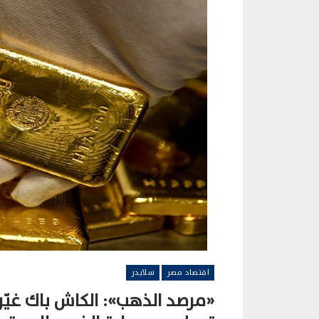
اقتصاد مصر
سلايدر
«مرصد الذهب»: الكاش باك غيّر