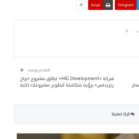
Telegram
طباعة
0
القادم بوست
شركة «HIG Development» تطلق مشروع «براح
عار
ريزيدنس» برؤية متكاملة لتطوير مشروعات ذكية
اترك تعليقا