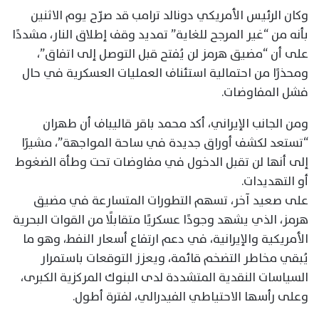
وكان الرئيس الأمريكي دونالد ترامب قد صرّح يوم الاثنين
بأنه من “غير المرجح للغاية” تمديد وقف إطلاق النار، مشددًا
على أن “مضيق هرمز لن يُفتح قبل التوصل إلى اتفاق”،
ومحذرًا من احتمالية استئناف العمليات العسكرية في حال
فشل المفاوضات.
ومن الجانب الإيراني، أكد محمد باقر قاليباف أن طهران
“تستعد لكشف أوراق جديدة في ساحة المواجهة”، مشيرًا
إلى أنها لن تقبل الدخول في مفاوضات تحت وطأة الضغوط
أو التهديدات.
على صعيد آخر، تسهم التطورات المتسارعة في مضيق
هرمز، الذي يشهد وجودًا عسكريًا متقابلًا من القوات البحرية
الأمريكية والإيرانية، في دعم ارتفاع أسعار النفط، وهو ما
يُبقي مخاطر التضخم قائمة، ويعزز التوقعات باستمرار
السياسات النقدية المتشددة لدى البنوك المركزية الكبرى،
وعلى رأسها الاحتياطي الفيدرالي، لفترة أطول.