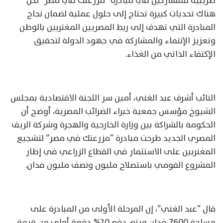
ضريبية للمشاركين في مبادرة “مزرعتك في مصر” لكن
هناك تحديات كبيرة تحتاج إلى حلول عملية لضمان نجاح
المبادرة التي تهدف إلى ربط المصريين المغتربين بالوطن
وتعزيز الإنتماء والمشاركة في جهود الدولة لتحقيق
الإكتفاء الذاتي من الغذاء.
النائب أشرف عبد الغني، أمين سر اللجنة الاقتصادية بمجلس
الشيوخ مؤسس جمعية خبراء الضرائب المصرية، أوضح أن
الحكومة بالشراكة بين وزارة الخارجية والهجرة وشركة الريف
المصري الجديد طرحت مبادرة “مزرعتك في مصر” لتشجيع
المغتربين على الاستثمار في القطاع الزراعي في إطار
المشروع القومي باستصلاح مليون ونصف مليون فدان.
قال “عبد الغني”، إن المرحلة الأولى من المبادرة على
مساحة 7600 فدان ويتم دفع 20% دفعة أولى من قيمة