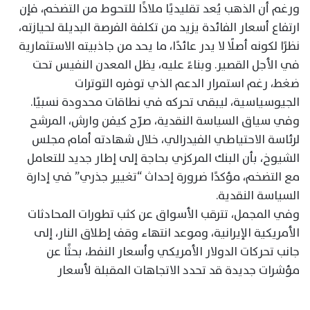
ورغم أن الذهب يُعد تقليديًا ملاذًا للتحوط من التضخم، فإن
ارتفاع أسعار الفائدة يزيد من تكلفة الفرصة البديلة لحيازته،
نظرًا لكونه أصلًا لا يدر عائدًا، ما يحد من جاذبيته الاستثمارية
في الأجل القصير. وبناءً عليه، يظل المعدن النفيس تحت
ضغط، رغم استمرار الدعم الذي توفره التوترات
الجيوسياسية، ليبقى تحركه في نطاقات محدودة نسبيًا.
وفي سياق السياسة النقدية، صرّح كيفن وارش، المرشح
لرئاسة الاحتياطي الفيدرالي، خلال شهادته أمام مجلس
الشيوخ، بأن البنك المركزي بحاجة إلى إطار جديد للتعامل
مع التضخم، مؤكدًا ضرورة إحداث “تغيير جذري” في إدارة
السياسة النقدية.
وفي المجمل، تترقب الأسواق عن كثب تطورات المحادثات
الأمريكية الإيرانية، وموعد انتهاء وقف إطلاق النار، إلى
جانب تحركات الدولار الأمريكي وأسعار النفط، بحثًا عن
مؤشرات جديدة قد تحدد الاتجاهات المقبلة لأسعار