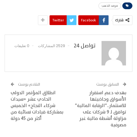
مرصد الذهب
شارك
Facebook
Twitter
تواصل 24
2529 المشاركات
0 تعليقات
السابق بوست
القادم بوست
بهدف دعم استقرار
انطلاق المؤتمر الدولي
الأسواق وجاذبيتها
الحادي عشر «سيدات
للاستثمار..”الرقابة المالية”
شركاء النجاح» الخميس
توافق لـ 9 شركات على
بمشاركة قيادات نسائية من
مزاولة أنشطة مالية غير
أكثر من 45 دولة
مصرفية