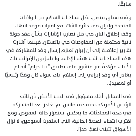
سابقًا.
وفي سياق متصل، تظل محادثات السلام بين الولايات
المتحدة وإيران في دائرة الشك، مع اقتراب موعد انتهاء
وقف إطلاق النار، في ظل تضارب الإشارات بشأن عقد جولة
ثانية محتملة من المفاوضات في باكستان. فبينما أشارت
تقارير إعلامية إلى أن إيران تعتزم إرسال وفد للمشاركة في
هذه المحادثات، نفت هيئة الإذاعة والتلفزيون الإيرانية تلك
الأنباء، مؤكدةً عبر منشور على تطبيق “تيليجرام” أنه لم
يغادر أي وفد إيراني إلى إسلام آباد، سواء كان وفدًا رئيسيًا
أو تمهيديًا.
في المقابل، أفاد مسؤول في البيت الأبيض بأن نائب
الرئيس الأمريكي جيه دي فانس لم يغادر بعد للمشاركة
في هذه المحادثات، ما يعكس استمرار حالة الغموض. ومع
اقتراب انتهاء الهدنة الحالية، التي استمرت أسبوعين، لا تزال
الأسواق تتبنى نهجًا حذرًا.