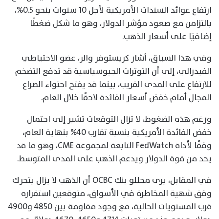
ارتفاع عوائد السندات الأمريكية لأجل 10 سنوات بنحو 0.5%،
بالتزامن مع صعود مؤشر الدولار، وهو ما شكل ضغطًا
إضافيًا على أسعار الذهب.
وفي هذا السياق، أشار كريستوفر والر، عضو الاحتياطي
الفيدرالي، إلى أن التوترات الجيوسياسية قد تدفع التضخم
للارتفاع على المدى القريب، بينما قد يفتح احتواء الصراع
المجال أمام خفض أسعار الفائدة لاحقًا خلال العام.
ورغم هذه الضغوط، لا تزال التوقعات تشير إلى احتمال
خفض الفائدة الأمريكية بنسبة تقارب 40% بنهاية العام،
وفقًا لأداة FedWatch التابعة لمجموعة CME، وهو ما قد
يحد من قوة الدولار ويدعم الذهب على المدى المتوسط.
في المقابل، يرى محللو بنك OCBC أن الذهب لا يزال يتحرك
وفق شهية المخاطرة في الأسواق، متوقعين استقراره
قرب المستويات الحالية، مع وجود مقاومة بين 4850 و4900