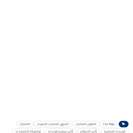
City Edge
التطوير العقاري
السوق العقاري المصري
العقارات
الوحدات العقارية
تأخير الاستلام
تأخير تسليم الوحدات
تواصل24 الاقتصادي