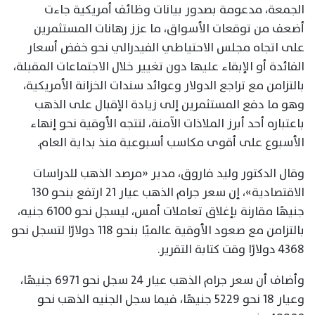
الجمعة، مدعومة بصدور بيانات وظائف أمريكية جاءت
أضعف من توقعات الأسواق، ما عزز رهانات المستثمرين
على اتجاه مجلس الاحتياطي الفيدرالي نحو خفض أسعار
الفائدة أو الإبقاء عليها دون تغيير خلال الاجتماعات المقبلة،
بالتزامن مع تراجع الدولار وعوائد سندات الخزانة الأمريكية،
وهو ما دفع المستثمرين إلى زيادة الإقبال على الذهب
باعتباره أحد أبرز الملاذات الآمنة، لتتجه الأوقية نحو إنهاء
الأسبوع على أقوى مكاسب أسبوعية منذ بداية العام.
وقال الدكتور وليد فاروق، مدير «مرصد الذهب للدراسات
الاقتصادية»، إن سعر جرام الذهب عيار 21 ارتفع بنحو 130
جنيهًا مقارنة بإغلاق تعاملات أمس، ليسجل نحو 6100 جنيه،
بالتزامن مع صعود الأوقية عالميًا بنحو 118 دولارًا لتسجل نحو
4368 دولارًا وقت كتابة التقرير.
وأضاف أن سعر جرام الذهب عيار 24 سجل نحو 6971 جنيهًا،
وعيار 18 نحو 5229 جنيهًا، فيما سجل الجنيه الذهب نحو