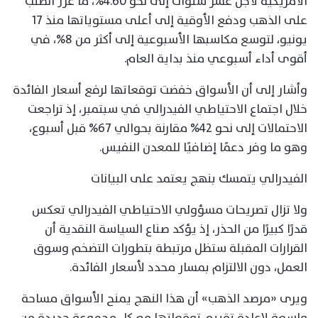
الأمريكية لأجل عشر سنوات إلى نحو 4.60%، ما عزز الطلب
على الذهب ودفع الأوقية إلى أعلى مستوياتها منذ 17
يونيو، لتوسع مكاسبها الأسبوعية إلى أكثر من 8%، في
أقوى أداء أسبوعي منذ بداية العام.
وأشار إلى أن الأسواق خفضت توقعاتها لرفع أسعار الفائدة
خلال اجتماع الاحتياطي الفيدرالي في سبتمبر، إذ تراجعت
الاحتمالات إلى نحو 42% مقارنة بحوالي 67% قبل أسبوع،
وهو ما وفر دعمًا إضافيًا للمعدن النفيس.
الفيدرالي يتمسك بنهج يعتمد على البيانات
ولا تزال تصريحات مسؤولي الاحتياطي الفيدرالي تعكس
قدرًا كبيرًا من الحذر، إذ يؤكد صناع السياسة النقدية أن
القرارات المقبلة ستظل مرتبطة بتطورات التضخم وسوق
العمل، دون الالتزام بمسار محدد لأسعار الفائدة.
ويرى «مرصد الذهب» أن هذا النهج يمنح الأسواق مساحة
واسعة لإعادة تقييم توقعاتها مع كل مجموعة جديدة من