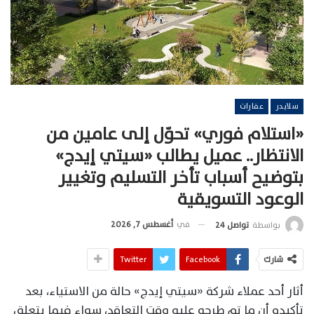
سلايدر
عقارات
«استلام فوري» تحوّل إلى عامين من
الانتظار.. عميل يطالب «سيتي إيدج»
بتوضيح أسباب تأخر التسليم وتغيير
الوعود التسويقية
في
أغسطس 7, 2026
بواسطة
تواصل 24
شارك
Facebook
Twitter
أثار أحد عملاء شركة «سيتي إيدج» حالة من الاستياء، بعد
تأكيده أن ما تم طرحه عليه وقت التعاقد، سواء فيما يتعلق