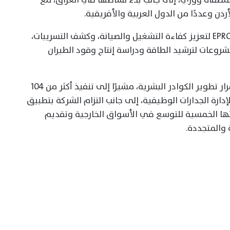
ن وعددًا من الدول العربية والأفريقية.
كما أطلقت الشركة منصة EPROM Smart Engine لتعزيز كفاءة التشغيل والصيانة، وكشف التسريبات،
شروعات لترشيد الطاقة ودراسة إنتاج وقود الطيران
وأكد الوزير في ختام تصريحاته أهمية استمرار تطوير الكوادر البشرية، مشيرًا إلى تنفيذ أكثر من 104
دارة الجدارات الوظيفية، إلى جانب التزام الشركة بتطبيق
تها الخمسية للتوسع في الأسواق الخارجية وتقديم
والمتجددة.