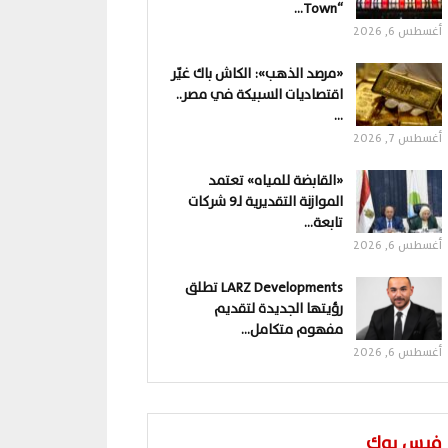
“Town…
أغسطس 6, 2026
«مرصد الذهب»: الكاش باك غيّر
اقتصاديات السبيكة في مصر..
…
أغسطس 7, 2026
«القابضة للمياه» تعتمد
الموازنة التقديرية لـ9 شركات
تابعة…
أغسطس 6, 2026
LARZ Developments تطلق
رؤيتها الجديدة لتقديم
مفهوم متكامل…
أغسطس 6, 2026
فيس بوك