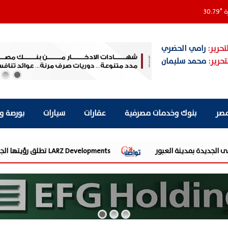
ة
°
30.79
تحرير:
رامي الحضري
تحرير:
محمد سليمان
مصر
بنوك وخدمات مصرفية
عقارات
سيارات
بورصة و
LARZ Developments تطلق رؤيتها الجديدة لتقديم مفهوم متكامل للتطوير العقاري في مصر