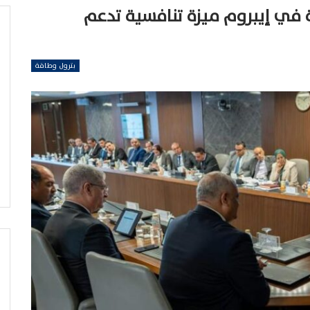
صة في إيبروم ميزة تنافسية تدعم
بترول وطاقة