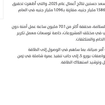
واستعرض رئيس الشركة المهندس حسام أسعد حسنين نتائج أعمال عام 2025، والتي أظهرت تحقيق
أعلى صافي ربح في تاريخ الشركة بلغ نحو 1.586 مليار جنيه، مقارنة بـ1.096 مليار جنيه في العام
وأشار إلى أن الشركة واصلت تعزيز معايير السلامة، محققة أكثر من 70.1 مليون ساعة عمل آمنة دون
وي في مختلف المشروعات، خاصة توسعات معمل تكرير
ت إيبروم في تنفيذ أكثر من 101 ألف أمر صيانة، بما ساهم في الوصول إلى الطاقة
التصميمية وتحسين جودة المنتجات وفق مواصفات يورو 5، إلى جانب تنفيذ عمرة شاملة في زمن
وترشيد استهلاك الطاقة.