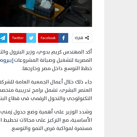
شارك
Facebook
Twitter
أكد المهندس كريم بدوي، وزير البترول والث
المصرية لتشغيل وصيانة المشروعات
إيبروم
خطط التوسع داخل مصر وخارجها.
جاء ذلك خلال أعمال الجمعية العامة للشركة
العنصر البشري، تشمل برامج تدريبية متخصصة 
التكنولوجي والتحول الرقمي في قطاع البترو
وشدد الوزير على أهمية وضع جدول زمني و
الأساسية، مع التركيز على مجالات تخطيط ال
مستمرة لمواكبة فرص النمو والتوسع.