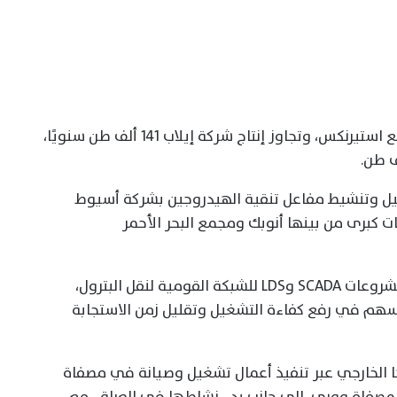
وفي قطاع البتروكيماويات، ارتفع إنتاج مصنع استيرنكس، وتجاوز إنتاج شركة إيلاب 141 ألف طن سنويًا،
يل وتنشيط مفاعل تنقية الهيدروجين بشركة أسيوط
ت كبرى من بينها أنوبك ومجمع البحر الأحمر
وفي إطار التحول الرقمي، طبقت الشركة مشروعات SCADA وLDS للشبكة القومية لنقل البترول،
أسهم في رفع كفاءة التشغيل وتقليل زمن الاستجابة
ا الخارجي عبر تنفيذ أعمال تشغيل وصيانة في مصفاة
لمصفاة ووري، إلى جانب بدء نشاطها في العراق، مع