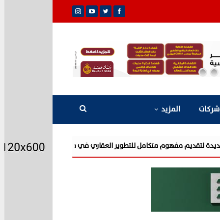
شركات
المزيد
شركة «AIG» تتعاون مع «CSCEC الصينية» بمشروع «AI Tower» بأعلى المعايير العالمية