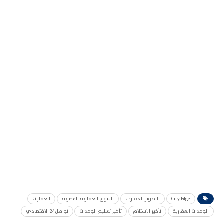
City Edge
التطوير العقاري
السوق العقاري المصري
العقارات
الوحدات العقارية
تأخير الاستلام
تأخير تسليم الوحدات
تواصل24 الاقتصادي