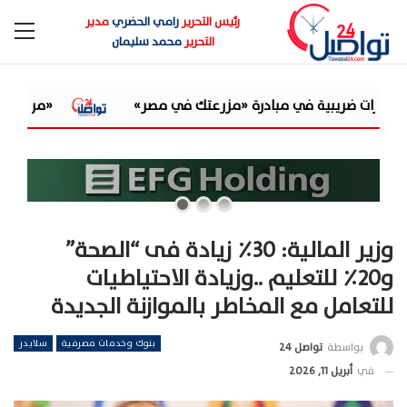
رئيس التحرير
رامي الحضري
مدير
التحرير
محمد سليمان
«مرصد الذهب»: الكاش باك غيّر اقتصاد
وزير المالية: ٣٠٪ زيادة فى “الصحة”
و٢٠٪ للتعليم ..وزيادة الاحتياطيات
للتعامل مع المخاطر بالموازنة الجديدة
بنوك وخدمات مصرفية
سلايدر
بواسطة
تواصل 24
في
أبريل 11, 2026