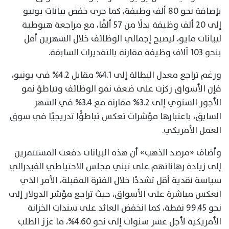
بإضافة نحو 80 ألف وظيفة، كما جرى خفض بيانات يونيو
إلى 20 ألف وظيفة بدلًا من 57 ألفًا، مع مراجعة هبوطية
لبيانات مايو، ليصبح إجمالي الوظائف خلال الشهرين أقل
بنحو 103 آلاف وظيفة مقارنة بالتقديرات السابقة.
ورغم تراجع معدل البطالة إلى 4.1% مقابل 4.2% في يونيو،
فإن الأسواق ركزت على ضعف نمو الوظائف وتباطؤ نمو
الأجور السنوي إلى 3.2% مقارنة مع 3.4% في الشهر
السابق، باعتبارها مؤشرات تعكس تباطؤًا تدريجيًا في سوق
العمل الأمريكي.
وأضاف «مرصد الذهب» أن هذه البيانات دفعت المستثمرين
إلى زيادة رهاناتهم على تبني مجلس الاحتياطي الفيدرالي
سياسة نقدية أقل تشددًا خلال الفترة المقبلة، الأمر الذي
انعكس مباشرة على الأسواق، حيث تراجع مؤشر الدولار إلى
نحو 99.45 نقطة، كما انخفض العائد على سندات الخزانة
الأمريكية لأجل عشر سنوات إلى نحو 4.60%، ما عزز الطلب