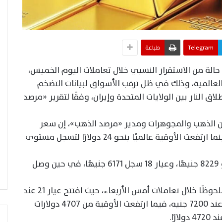
Telegram
طباعة
لة من الاستقرار النسبي خلال تعاملات اليوم الخميس،
العالمية، وذلك في ظل ترقب الأسواق لبيانات التضخم
ق النار بين الولايات المتحدة وإيران، وفقًا لتقرير «مرصد
ن الذهب والمجوهرات ومدير «مرصد الذهب»، إن سعر
جرام الذهب عيار 21 سجل نحو 7200 جنيه، بينما ارتفعت الأوقية عالميًا بنحو 24 دولارًا لتسجل مستوى
وأضاف أن سعر جرام الذهب عيار 24 بلغ نحو 8229 جنيهًا، وعيار 18 سجل 6171 جنيهًا، في حين وصل
وأشار إلى أن أسعار الذهب شهدت تذبذبًا ملحوظًا خلال تعاملات أمس الأربعاء، حيث افتتح عيار 21 عند
7200 جنيه، وارتفع إلى 7250 جنيهًا وأغلق عند 7200 جنيه، فيما ارتفعت الأوقية من 4707 دولارات