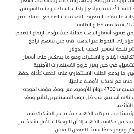
كما رفعت الحكومة أسعار الوقود والغاز بنسب تراوحت بين 14% و30%، إلى جانب زيادات في أسعار
لنقد الأجنبي وتراجع إيرادات السياحة وقناة السويس.
دات، ما يغذي الضغوط التضخمية، خاصة مع اعتماد مصر
ا، لا سيما في قطاع الطاقة.
ن صعود أسعار الذهب محليًا، حيث يؤدي ارتفاع التضخم
لأفراد إلى التحوط عبر الذهب، في حين يسهم تراجع
 نتيجة تسعير الذهب بالدولار.
تكاليف الإنتاج والاستيراد، وهو ما ينعكس على أسعار
شغيل، في حين يعزز خروج الاستثمارات الأجنبية
ين، ما يدعم الطلب الاستثماري على الذهب كأداة لحفظ
 حتى مع تذبذب الأوقية عالميًا.
وعالميًا، واصل الذهب تحركه العرضي فوق مستوى 4700 دولار للأوقية، مع توقف مؤقت لموجة
لاثة أسابيع، في ظل ترقب المستثمرين لتأثير وقف
لفائدة.
 رئيسيًا في تحركات الذهب، حيث يدعم التشكيك في
يحد من مكاسب الذهب، إلا أن التوجهات الأقل تشددًا من
ار وتوفر دعمًا نسبيًا للمعدن النفيس.