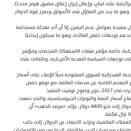
سرائيلية على لبنان، وإعلان إيران إغلاق مضيق هرمز مجددًا،
 وهو ما يحد من التفاؤل في الأسواق ويعزز قوة الدولار
ال مقيدة بعوامل عدم اليقين، إلا أن أي تهدئة مستدامة
م توجهات خفض الفائدة، وهو ما سيكون إيجابيًا
ريكية، خاصة مؤشر نفقات الاستهلاك الشخصي ومؤشر
لى توجهات السياسة النقدية الأمريكية، وبالتالي على
ة الفيدرالية للسوق المفتوحة ميلًا للإبقاء على أسعار
 التضخم الناتجة عن صدمات الطاقة، مع توقع خفض
وقيت التنفيذ.
فاع أسعار النفط والتوترات الجيوسياسية، والتي دفعت
الأسعار للتراجع من مستويات تجاوزت 5300 دولار إلى نحو 4400 دولار، يؤكد «مرصد الذهب» أن
 تزال قائمة.
ات العالمية، وتزايد الابتعاد عن الدولار، إلى جانب
وارتفاع مستويات الدين والإنفاق الدفاعي في الاقتصادات