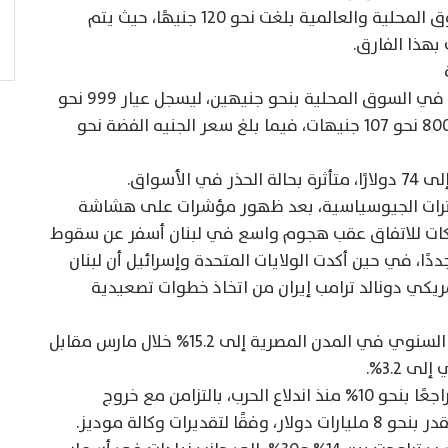
وأوضح التقرير أن الفجوة السعرية بين السوق المحلية والعالمية بلغت نحو 120 جنيهًا، حيث يتم
بهذا الفارق.
وعلى صعيد الفضة، تراجع سعر جرام الفضة في السوق المحلية بنحو جنيهين، ليسجل عيار 999 نحو
133 جنيهًا، وعيار 925 نحو 123 جنيهًا، وعيار 800 نحو 107 جنيهات، فيما بلغ سعر الجنيه الفضة نحو
توترات الجيوسياسية، بعد ظهور مؤشرات على هشاشة
تهاكات للاتفاق عقب هجوم واسع في لبنان أسفر عن سقوط
ا، في حين أكدت الولايات المتحدة وإسرائيل أن لبنان
مريكي دونالد ترامب إيران من اتخاذ خطوات تصعيدية
وفي السياق المحلي، ارتفع معدل التضخم السنوي في المدن المصرية إلى 15.2% خلال مارس مقابل
كما تعرض الجنيه المصري لضغوط قوية، متراجعًا بنحو 10% منذ اندلاع الحرب، بالتزامن مع خروج
رات وكالة موديز.