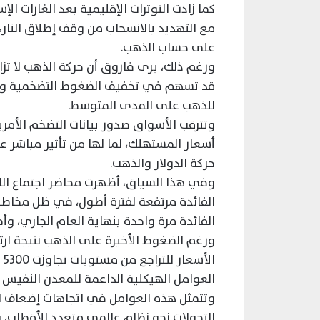
كما زادت التوترات الإقليمية بعد الغارات الإ
مع التهديد بالانسحاب من وقف إطلاق النار،
على حساب الذهب.
ورغم ذلك، يرى فاروق أن حركة الذهب لا تز
قد تسهم في تخفيف الضغوط التضخمية وتدع
للذهب على المدى المتوسط.
وتترقب الأسواق صدور بيانات التضخم الأم
أسعار المستهلك، لما لها من تأثير مباشر ع
حركة الدولار والذهب.
وفي هذا السياق، أظهرت محاضر اجتماع اللجن
الفائدة مرتفعة لفترة أطول، في ظل مخاطر
الفائدة مرة واحدة بنهاية العام الجاري، وأخرى في 2027، دون وضوح ت
ورغم الضغوط الأخيرة على الذهب نتيجة ارت
العوامل الهيكلية الداعمة للمعدن النفيس لا
وتتمثل هذه العوامل في اتجاهات إضعاف العمل
التحولات نحو نظام عالمي متعدد الأقطاب، 