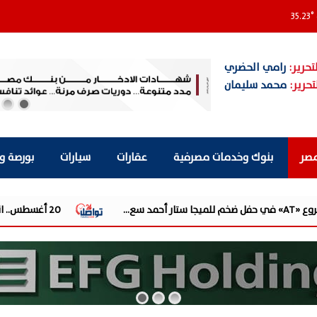
35.23
°
تحرير:
رامي الحضري
تحرير:
محمد سليمان
مصر
بنوك وخدمات مصرفية
عقارات
سيارات
بورصة و
20 أغسطس.. انطلاق الدورة الثامنة لمعرض تكنولوجيا الليد ونظم الإضاءة الحديثة بالقاهرة الجديدة