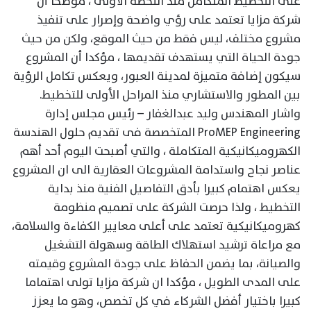
على التخطيط المتكامل منذ اللحظة الأولى ، موضحا أن
شركة مزايا تعتمد على رؤي واضحة وإصرار على تنفيذ
مشروع مختلف، ليس فقط من حيث الموقع، ولكن من حيث
جودة الحياة التي يستهدف تقديمها ، مؤكدا أن المشروع
سيكون إضافة متميزة لمدينة العبور، ويعكس تكامل الرؤية
بين المطور والاستشاري منذ المراحل الأولى للتخطيط.
واشار المهندس وليد عبدالغفار – رئيس مجلس إدارة
ProMEP Engineering المتخصصة فى تقديم حلول الهندسة
الكهروميكانيكية المتكاملة ، والتي أصبحت اليوم أحد أهم
عناصر نجاح واستدامة المشروعات العقارية الى ان المشروع
يعكس اهتمام كبيرا بأدق التفاصيل الفنية منذ بداية
التخطيط ، ولذا حرصت الشركة على تصميم منظومة
كهروميكانيكية تعتمد على أعلى معايير الكفاءة والسلامة،
مع مراعاة ترشيد استهلاك الطاقة وسهولة التشغيل
والصيانة، بما يضمن الحفاظ على جودة المشروع وقيمته
على المدى الطويل ، مؤكدا ان شركة مزايا تولى اهتماما
كبيرا باختيار أفضل الشركاء في كل تخصص، وهو ما يعزز