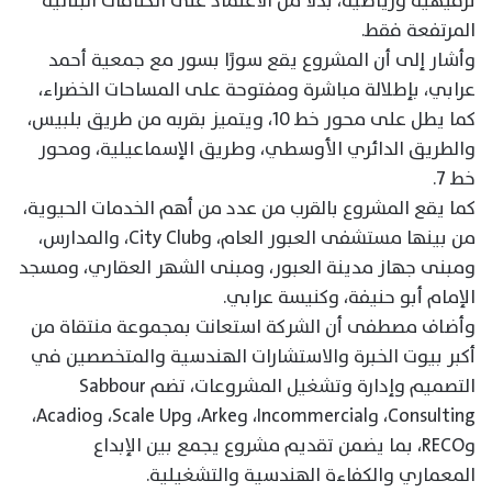
ترفيهية ورياضية، بدلًا من الاعتماد على الكثافات البنائية
المرتفعة فقط.
وأشار إلى أن المشروع يقع سورًا بسور مع جمعية أحمد
عرابي، بإطلالة مباشرة ومفتوحة على المساحات الخضراء،
كما يطل على محور خط 10، ويتميز بقربه من طريق بلبيس،
والطريق الدائري الأوسطي، وطريق الإسماعيلية، ومحور
خط 7.
كما يقع المشروع بالقرب من عدد من أهم الخدمات الحيوية،
من بينها مستشفى العبور العام، وCity Club، والمدارس،
ومبنى جهاز مدينة العبور، ومبنى الشهر العقاري، ومسجد
الإمام أبو حنيفة، وكنيسة عرابي.
وأضاف مصطفى أن الشركة استعانت بمجموعة منتقاة من
أكبر بيوت الخبرة والاستشارات الهندسية والمتخصصين في
التصميم وإدارة وتشغيل المشروعات، تضم Sabbour
Consulting، وIncommercial، وArke، وScale Up، وAcadio،
وRECO، بما يضمن تقديم مشروع يجمع بين الإبداع
المعماري والكفاءة الهندسية والتشغيلية.