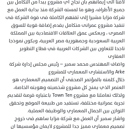
لافتا الى إيمانهم بأن نجاح أي مشروع يبدأ من التكامل بين
جميع الأطراف، وهو ما لمسته الشركة منذ بداية العمل مع
شركة مزايا مشيرا إلى ثقتهم الكاملة فى قوة الشركة فى
تنفيذ مشروع عمرانى متكامل يقدم إضافة قوية للسوق
المصرى ، ويعكس عمق العلاقات الاقتصادية بين المملكة
العربية السعودية وجمهورية مصر العربية، ويكون نموذجا
ناجحا للتعاون بين الشركات العربية في قطاع التطوير
العقارى
واضاف المهندس محمد سمير – رئيس مجلس إدارة شركة
Arke والاستشارى المعمارى للمشروع
خلال كلمته بالمؤتمر الصحفى أن التصميم المعماري هو
العنصر الذي يمنح كل مشروع شخصيته وهويته الخاصة،
ولذلك تعاملنا مع مشروع Town Ten باعتباره فرصة لتقديم
تجربة عمرانية مختلفة، تستفيد من طبيعة الموقع وتحقق
التوازن بين الجمال المعماري والوظيفة العملية.
واشار سمير أن العمل مع شركة مزايا ساهم فى خروج
تصميم معمارى مميز جدا للمشروع لايمان مؤسسيها ان