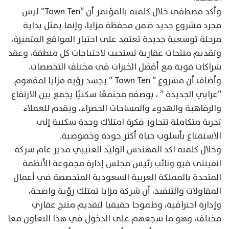
وأكد مصطفى خلال كلمته بالمؤتمر أن “Town Ten” ليس
مجرد مشروع جديد ضمن محفظة مزايا، وإنما يمثل بداية
مرحلة توسعية جديدة تعتمد على اختيار المواقع المتميزة،
وتقديم منتجات عقارية تستجيب لاحتياجات كل منطقة، وعقد
شراكات قوية مع أفضل الخبرات في مختلف التخصصات.
وأضاف أن مشروع ” Town Ten ” يجسد رؤية مزايا لمفهوم
“عرابي الجديدة ” ، بوصفه مجتمعًا سكنيًا يجمع بين الارتفاع
والرفاهية والهدوء والمساحات الخضراء، ويقدم للعملاء
تجربة متكاملة تتجاوز فكرة امتلاك وحدة سكنية إلى
الاستمتاع بأسلوب حياة أكثر جودة وخصوصية.
وخلال كلمته اكد المهندس الوليد العتيبي مدير عام شركة
انفينتى فيو ونائب رئيس مجلس إدارة مجموعة الأنظمة
المتحدة بالمملكة العربية السعودية المتخصصة في أعمال
المقاولات والتنفيذ، أن شركة مزايا تمتلك رؤية واضحة،
وإدارة احترافية، وطموحا حقيقيا لتقديم منتج عقاري
مختلف، وهو ما شجعهم على الدخول في هذا التعاون معا