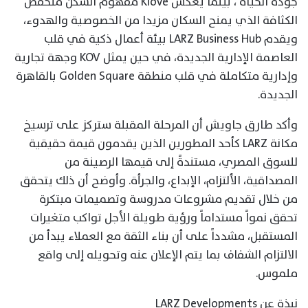
جودة الحياة ، بينما يعكس Klove مفهوم السكن منخفض
الكثافة الذي يمنح السكان مزيدا من الخصوصية والهدوء،
ويقدم LARZ Business Hub بيئة أعمال ذكية في قلب
العاصمة الإدارية الجديدة، في حين يمثل KOV وجهة تجارية
وإدارية متكاملة في قلب منطقة Golden Square بالقاهرة
الجديدة.
وأكد طارق جاويش أن المرحلة المقبلة ستركز على ترسيخ
مكانة LARZ كأحد المطورين الذين يقدمون قيمة حقيقية
للسوق المصري، مستندةً إلى قيمها الرصينة من
المصداقية، الألتزام، الإبداع، والجرأة. وأوضح أن ذلك يتحقق
من خلال تقديم مشروعات مدروسة وتصميمات مبتكرة
تحقق نمواً مستداماً ورؤية طويلة الأجل تواكب متغيرات
المستقبل، مشدداً على أن بناء الثقة مع العملاء يبدأ من
الالتزام الشفاف بما يتم الإعلان عنه وتحويله إلى واقع
ملموس.
نبذة عن LARZ Developments