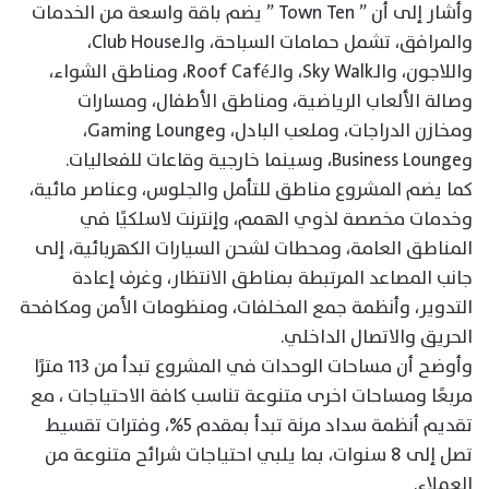
وأشار إلى أن ” Town Ten ” يضم باقة واسعة من الخدمات
والمرافق، تشمل حمامات السباحة، والـClub House،
واللاجون، والـSky Walk، والـRoof Café، ومناطق الشواء،
وصالة الألعاب الرياضية، ومناطق الأطفال، ومسارات
ومخازن الدراجات، وملعب البادل، وGaming Lounge،
وBusiness Lounge، وسينما خارجية وقاعات للفعاليات.
كما يضم المشروع مناطق للتأمل والجلوس، وعناصر مائية،
وخدمات مخصصة لذوي الهمم، وإنترنت لاسلكيًا في
المناطق العامة، ومحطات لشحن السيارات الكهربائية، إلى
جانب المصاعد المرتبطة بمناطق الانتظار، وغرف إعادة
التدوير، وأنظمة جمع المخلفات، ومنظومات الأمن ومكافحة
الحريق والاتصال الداخلي.
وأوضح أن مساحات الوحدات في المشروع تبدأ من ١١٣ مترًا
مربعًا ومساحات اخرى متنوعة تناسب كافة الاحتياجات ، مع
تقديم أنظمة سداد مرنة تبدأ بمقدم 5%، وفترات تقسيط
تصل إلى 8 سنوات، بما يلبي احتياجات شرائح متنوعة من
العملاء.