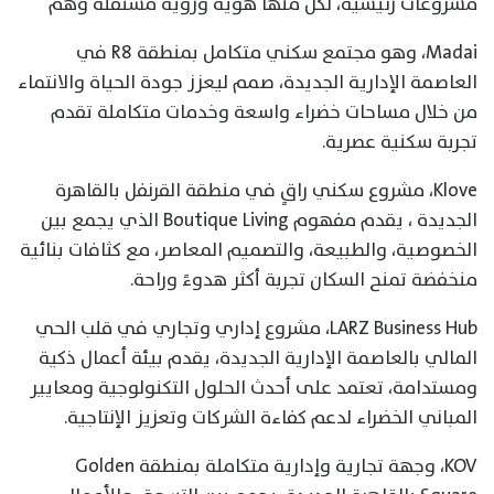
مشروعات رئيسية، لكل منها هوية ورؤية مستقلة وهم
Madai، وهو مجتمع سكني متكامل بمنطقة R8 في
العاصمة الإدارية الجديدة، صمم ليعزز جودة الحياة والانتماء
من خلال مساحات خضراء واسعة وخدمات متكاملة تقدم
تجربة سكنية عصرية.
Klove، مشروع سكني راقٍ في منطقة القرنفل بالقاهرة
الجديدة ، يقدم مفهوم Boutique Living الذي يجمع بين
الخصوصية، والطبيعة، والتصميم المعاصر، مع كثافات بنائية
منخفضة تمنح السكان تجربة أكثر هدوءً وراحة.
LARZ Business Hub، مشروع إداري وتجاري في قلب الحي
المالي بالعاصمة الإدارية الجديدة، يقدم بيئة أعمال ذكية
ومستدامة، تعتمد على أحدث الحلول التكنولوجية ومعايير
المباني الخضراء لدعم كفاءة الشركات وتعزيز الإنتاجية.
KOV، وجهة تجارية وإدارية متكاملة بمنطقة Golden