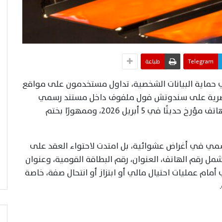
Telegram
طباعة
ماية البيانات الشخصية، تداول مستخدمون على مواقع
صرية على سندوتش فول ملفوف داخل مستند رسمي
يحمل شعار شركة ، يتضمن عقد ملكية خط هاتف مؤرخ حديثًا في 5 أبريل 2026، وممهورًا بختم
مي في أغراض عشوائية، بل امتدت لاحتواء العقد على
ل رقم الهاتف، العنوان، رقم البطاقة القومية، وعنوان
مام عمليات احتيال مالي أو ابتزاز أو انتحال صفة، خاصة