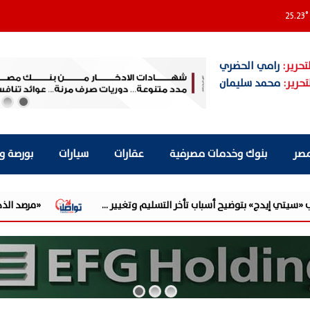
25.23
°
تحرير:
رامي الحضري
تحرير:
محمد سليمان
مصر
بنوك وخدمات مصرفية
عقارات
سيارات
بورصة و
أخر التسليم وتغيير ...
«مرصد الذهب»: 130 جنيهًا قفزة في أسعار الذهب.. وبيانات الوظائف الأمريكية الضعيفة تدفع الأوقية لأقوى ...