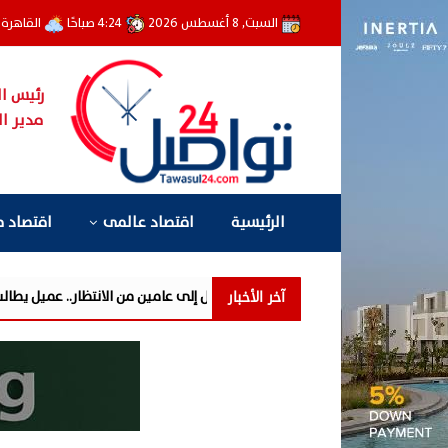
السبت, 8 أغسطس 2026
4:24 صباحًا
القاهرة
رئيس ال
مدير ال
الرئيسية
اقتصاد عالمى
اقتصاد 
آخر الأخبار
 فوري» تحوّل إلى عامين من الانتظار.. عميل يطالب «سيتي إيدج» بتوضيح أسباب ت