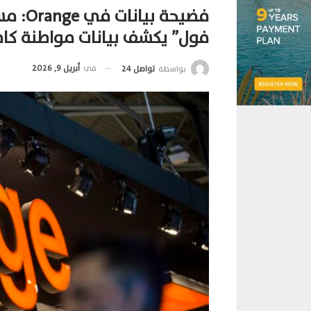
فضيحة 
فول” يكشف بيانات مواطنة كام
في
أبريل 9, 2026
بواسطة
تواصل 24