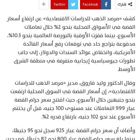
شارك
Facebook
Twitter
كشف «مرصد الذهب للدراسات الاقتصادية» عن ارتفاع أسعار
الفضة في الأسواق المحلية بنحو 2% خلال تعاملات
الأسبوع، بينما قفزت الأوقية بالبورصة العالمية بنحو 10.3%،
مدفوعة بتراجع حاد في توقعات رفع أسعار الفائدة
الأمريكية، وانخفاض عوائد السندات والدولار، إلى جانب
تطورات جيوسياسية إيجابية متفرقة في منطقة الشرق
الأوسط.
وقال الدكتور وليد فاروق، مدير «مرصد الذهب للدراسات
الاقتصادية»، إن أسعار الفضة في السوق المحلية ارتفعت
بنحو جنيهين خلال الأسبوع، حيث افتتح سعر جرام الفضة
عيار 999 التعاملات عند مستوى 100 جنيه، قبل أن يختتم
الأسبوع عند نحو 102 جنيه، بارتفاع قدره 2%.
وأضاف أن سعر جرام الفضة عيار 925 سجل نحو 95 جنيهًا،
بينما بلغ سعر جرام الفضة عيار 800 نحو 82 جنيهًا، في حين