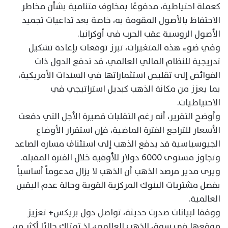
كعملة احتياطية، مدفوعًا بمخاوف متنامية بشأن مخاطر
الاحتفاظ بالأصول المقومة به، خاصة بعد تداعيات تجميد
الأصول الروسية عقب الحرب في أوكرانيا.
وفي ضوء هذه المتغيرات، تبرز توقعات بإعادة تشكيل
تدريجية للنظام المالي العالمي، قد تدفع الدول ذات
الفوائض إلى تقليص استثماراتها في السندات الأمريكية،
بما يعزز من مكانة الذهب كبديل استراتيجي في
الاحتياطيات.
وأوضح التقرير، أنه رغم التقلبات قصيرة الأجل التي دفعت
الأسعار للتراجع الفترة الماضية، فإن استقرار الأوضاع
الجيوسياسية قد يدفع الذهب إلى استئناف مساره الصاعد
وتجاوز مستوى 6000 دولار للأوقية خلال الفترة المقبلة.
ويرى مدير مرصد الذهب أن الذهب لا يزال مدعوماً أساسياً
بفضل مشتريات البنوك المركزية القوية وحالة عدم اليقين
العالمية.
ووفقا لبيانات صدرت حديثة، تواصل دول بريكس+ تعزيز
موقعها في سوق الذهب العالمي، إذ تمتلك حاليًا أكثر من