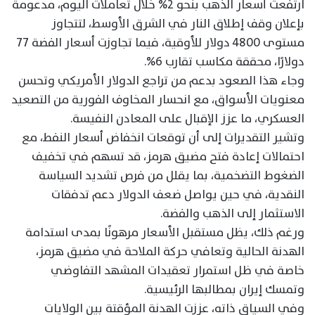
ارتفعت أسعار الذهب بنحو 2% خلال تعاملات اليوم، مدعومة
بإعلان وقف إطلاق النار في الشرق الأوسط، لتتجاوز
مستوى 4800 دولار للأوقية، فيما تجاوزت أسعار الفضة 77
دولارًا، محققة مكاسب تقارب 6%.
وجاء هذا الصعود بدعم من تراجع الدولار الأمريكي وتحسن
معنويات الأسواق، مع انحسار المخاوف الفورية من التصعيد
العسكري، ما عزز الإقبال على المعادن النفيسة.
وتشير التقديرات إلى أن توقعات انخفاض أسعار النفط، مع
احتمالات إعادة فتح مضيق هرمز، قد تسهم في تخفيف
الضغوط التضخمية، بما يقلل من فرص تشديد السياسة
النقدية، في حين يواصل ضعف الدولار دعم تدفقات
الاستثمار إلى الذهب والفضة.
ورغم ذلك، يظل مستقبل الأسعار مرهونًا بمدى استدامة
الهدنة الحالية وتعافي حركة الملاحة في مضيق هرمز،
خاصة في ظل استمرار تعقيدات المشهد التفاوضي
وتمسك إيران بمطالبها الرئيسية.
وفي السياق ذاته، عززت الهدنة المؤقتة بين الولايات